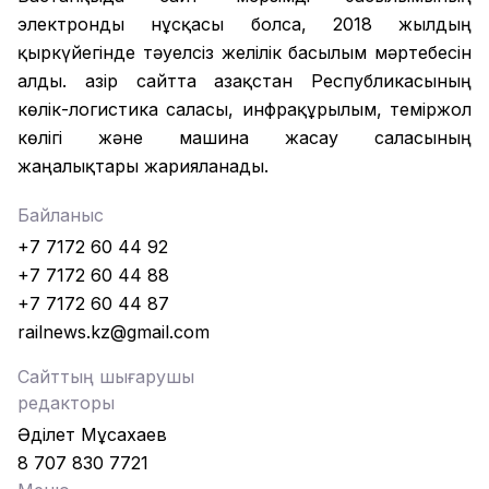
электронды нұсқасы болса, 2018 жылдың
қыркүйегінде тәуелсіз желілік басылым мәртебесін
алды. Қазір сайтта Қазақстан Республикасының
көлік-логистика саласы, инфрақұрылым, теміржол
көлігі және машина жасау саласының
жаңалықтары жарияланады.
Байланыс
+7 7172 60 44 92
+7 7172 60 44 88
+7 7172 60 44 87
railnews.kz@gmail.com
Сайттың шығарушы
редакторы
Әділет Мұсахаев
8 707 830 7721