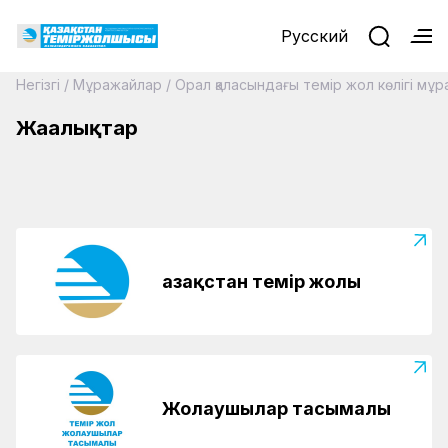
Русский
Негізгі
/
Мұражайлар
/
Орал қаласындағы темір жол көлігі мұ
Жаңалықтар
Қазақстан темір жолы
Жолаушылар тасымалы