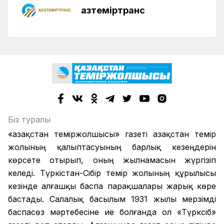
Қазтеміртранс
Біз туралы
«Қазақстан теміржолшысы» газеті Қазақстан темір
жолының қалыптасуының барлық кезеңдерін
көрсете отырып, оның жылнамасын жүргізіп
келеді. Түркістан-Сібір темір жолының құрылысы
кезінде алғашқы баспа парақшалары жарық көре
бастады. Салалық басылым 1931 жылы мерзімді
баспасөз мәртебесіне ие болғанда ол «Түрксіб»