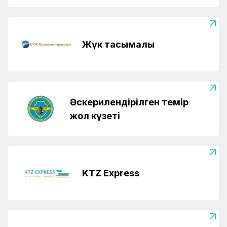
Жүк тасымалы
Әскерилендірілген темір
жол күзеті
KTZ Express