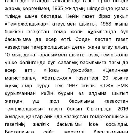
газеті деп аталды. Алғашында газет орыс тілінде
жарық көргенімен, 1935 жылдың шілдесінде қазақ
тілінде шыға бастады. Кейін газет біраз уақыт
«Теміржолшылар» атауымен шықты, 1958 жылы
біріккен Қазақстан темір жолы құрылғанда бұл
басылымға да әсер етті. Содан бастап газет
«Қазақстан теміржолшысы» деген жаңа атау алып,
10 мың дана таралыммен шықты. Қазақ темір жолы
үшке бөлінгенде бұл салалық басылымға тағы да
әсер етті. «Новь Турксиба», «Целинная
магистраль», «Батысжол» газеттері 20 жылға
жуық өмір сүрді. Тек 1997 жылы «ҚТЖ» РМК
құрылғаннан кейін бұрын өз алдына шығып
жатқан үш жол басылымы «Қазақстан
теміржолшысы» газеті болып біріктірілді. 2016
жылдың қаңтар айында «Қазақстан теміржолшысы»
газетінің желілік басылымы іске қосылды.
Бастапқыда сайт мерзімді басылымының