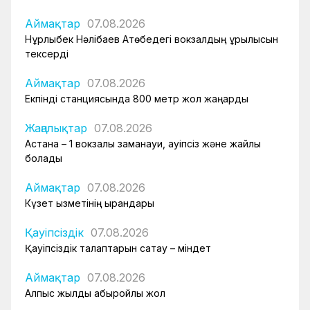
Аймақтар
07.08.2026
Нұрлыбек Нәлібаев Ақтөбедегі вокзалдың құрылысын
тексерді
Аймақтар
07.08.2026
Екпінді станциясында 800 метр жол жаңарды
Жаңалықтар
07.08.2026
Астана – 1 вокзалы заманауи, қауіпсіз және жайлы
болады
Аймақтар
07.08.2026
Күзет қызметінің қырандары
Қауіпсіздік
07.08.2026
Қауіпсіздік талаптарын сақтау – міндет
Аймақтар
07.08.2026
Алпыс жылдық абыройлы жол