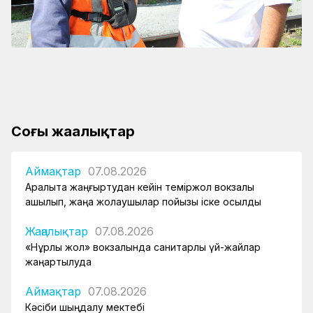
Соңғы жаңалықтар
Аймақтар
07.08.2026
Арқалықта жаңғыртудан кейін теміржол вокзалы
ашылып, жаңа жолаушылар пойызы іске қосылды
Жаңалықтар
07.08.2026
«Нұрлы жол» вокзалында санитарлық үй-жайлар
жаңартылуда
Аймақтар
07.08.2026
Кәсіби шыңдалу мектебі