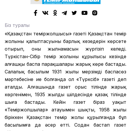
Біз туралы
«Қазақстан теміржолшысы» газеті Қазақстан темір
жолының қалыптасуының барлық кезеңдерін көрсете
отырып, оның жылнамасын жүргізіп келеді.
Түркістан-Сібір темір жолының құрылысы кезінде
алғашқы баспа парақшалары жарық көре бастады.
Салалық басылым 1931 жылы мерзімді баспасөз
мәртебесіне ие болғанда ол «Түрксіб» газеті деп
аталды. Алғашында газет орыс тілінде жарық
көргенімен, 1935 жылдың шілдесінде қазақ тілінде
шыға бастады. Кейін газет біраз уақыт
«Теміржолшылар» атауымен шықты, 1958 жылы
біріккен Қазақстан темір жолы құрылғанда бұл
басылымға да әсер етті. Содан бастап газет