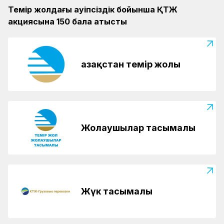
Темір жолдағы қауіпсіздік бойынша ҚТЖ
акциясына 150 бала қатысты
Қазақстан темір жолы
Жолаушылар тасымалы
Жүк тасымалы