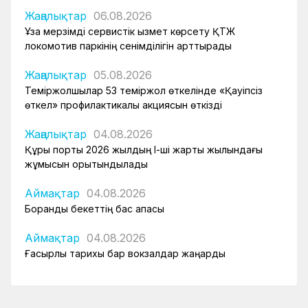
Жаңалықтар
06.08.2026
Ұзақ мерзімді сервистік қызмет көрсету ҚТЖ
локомотив паркінің сенімділігін арттырады
Жаңалықтар
05.08.2026
Теміржолшылар 53 теміржол өткелінде «Қауіпсіз
өткел» профилактикалық акциясын өткізді
Жаңалықтар
04.08.2026
Құрық порты 2026 жылдың І-ші жарты жылындағы
жұмысын қорытындылады
Аймақтар
04.08.2026
Боранды бекеттің бас қақпасы
Аймақтар
04.08.2026
Ғасырлық тарихы бар вокзалдар жаңарды