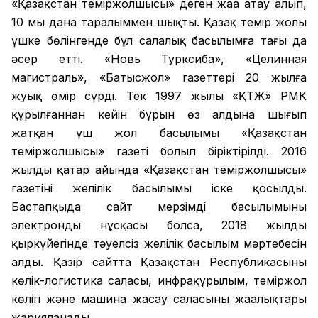
«Қазақстан теміржолшысы» деген жаңа атау алып,
10 мың дана таралыммен шықты. Қазақ темір жолы
үшке бөлінгенде бұл салалық басылымға тағы да
әсер етті. «Новь Турксиба», «Целинная
магистраль», «Батысжол» газеттері 20 жылға
жуық өмір сүрді. Тек 1997 жылы «ҚТЖ» РМК
құрылғаннан кейін бұрын өз алдына шығып
жатқан үш жол басылымы «Қазақстан
теміржолшысы» газеті болып біріктірілді. 2016
жылдың қаңтар айында «Қазақстан теміржолшысы»
газетінің желілік басылымы іске қосылды.
Бастапқыда сайт мерзімді басылымының
электронды нұсқасы болса, 2018 жылдың
қыркүйегінде тәуелсіз желілік басылым мәртебесін
алды. Қазір сайтта Қазақстан Республикасының
көлік-логистика саласы, инфрақұрылым, теміржол
көлігі және машина жасау саласының жаңалықтары
жарияланады.