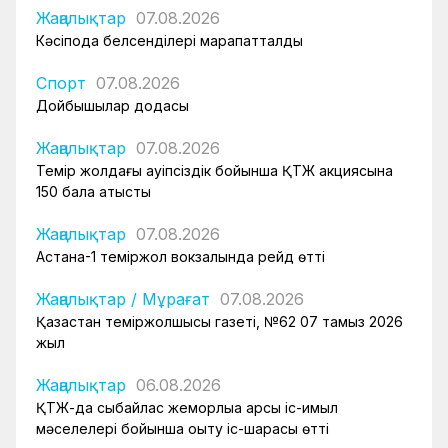
Жаңалықтар
07.08.2026
Кәсіподақ белсенділері марапатталды
Спорт
07.08.2026
Дойбышылар додасы
Жаңалықтар
07.08.2026
Темір жолдағы қауіпсіздік бойынша ҚТЖ акциясына
150 бала қатысты
Жаңалықтар
07.08.2026
Астана-1 теміржол вокзалында рейд өтті
Жаңалықтар
/
Мұрағат
07.08.2026
Қазақстан теміржолшысы газеті, №62 07 тамыз 2026
жыл
Жаңалықтар
06.08.2026
ҚТЖ-да сыбайлас жемқорлыққа қарсы іс-қимыл
мәселелері бойынша оқыту іс-шарасы өтті