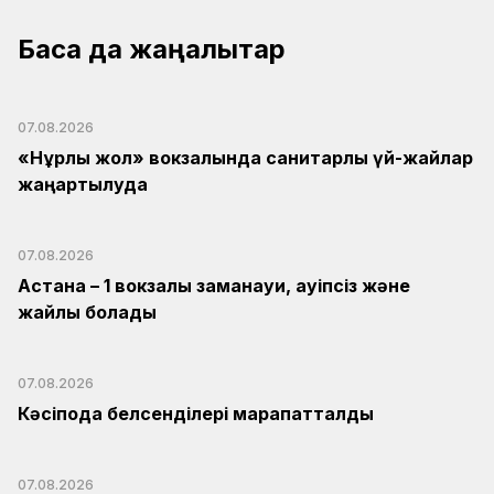
Басқа да жаңалықтар
07.08.2026
«Нұрлы жол» вокзалында санитарлық үй-жайлар
жаңартылуда
07.08.2026
Астана – 1 вокзалы заманауи, қауіпсіз және
жайлы болады
07.08.2026
Кәсіподақ белсенділері марапатталды
07.08.2026