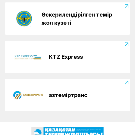
Әскерилендірілген темір
жол күзеті
KTZ Express
Қазтеміртранс