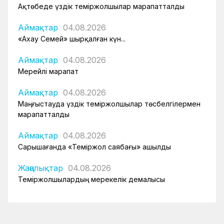
Ақтөбеде үздік теміржолшылар марапатталды
Аймақтар
04.08.2026
«Ахау Семей» шырқалған күн...
Аймақтар
04.08.2026
Мерейлі марапат
Аймақтар
04.08.2026
Маңғыстауда үздік теміржолшылар төсбелгілермен
марапатталды
Аймақтар
04.08.2026
Сарышағанда «Теміржол саябағы» ашылды
Жаңалықтар
04.08.2026
Теміржолшылардың мерекелік демалысы