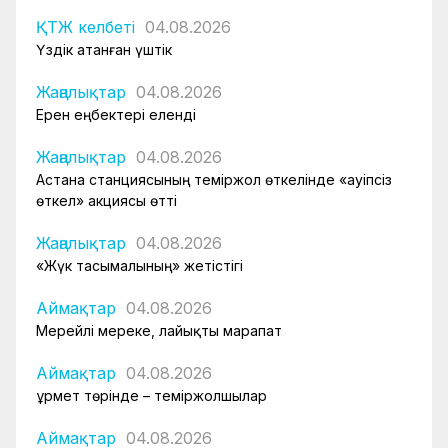
ҚТЖ келбеті
04.08.2026
Үздік атанған үштік
Жаңалықтар
04.08.2026
Ерен еңбектері еленді
Жаңалықтар
04.08.2026
Астана станциясының теміржол өткелінде «Қауіпсіз
өткел» акциясы өтті
Жаңалықтар
04.08.2026
«Жүк тасымалының» жетістігі
Аймақтар
04.08.2026
Мерейлі мереке, лайықты марапат
Аймақтар
04.08.2026
Құрмет төрінде – теміржолшылар
Аймақтар
04.08.2026