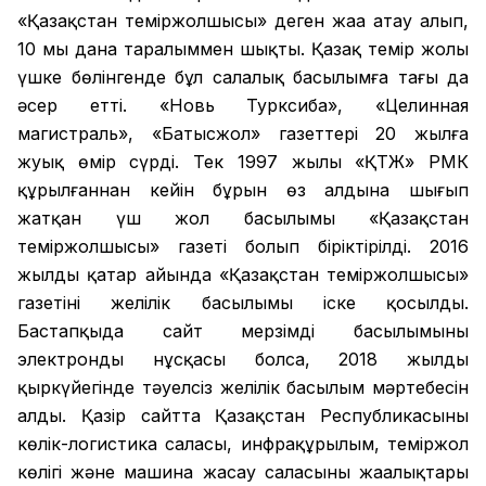
«Қазақстан теміржолшысы» деген жаңа атау алып,
10 мың дана таралыммен шықты. Қазақ темір жолы
үшке бөлінгенде бұл салалық басылымға тағы да
әсер етті. «Новь Турксиба», «Целинная
магистраль», «Батысжол» газеттері 20 жылға
жуық өмір сүрді. Тек 1997 жылы «ҚТЖ» РМК
құрылғаннан кейін бұрын өз алдына шығып
жатқан үш жол басылымы «Қазақстан
теміржолшысы» газеті болып біріктірілді. 2016
жылдың қаңтар айында «Қазақстан теміржолшысы»
газетінің желілік басылымы іске қосылды.
Бастапқыда сайт мерзімді басылымының
электронды нұсқасы болса, 2018 жылдың
қыркүйегінде тәуелсіз желілік басылым мәртебесін
алды. Қазір сайтта Қазақстан Республикасының
көлік-логистика саласы, инфрақұрылым, теміржол
көлігі және машина жасау саласының жаңалықтары