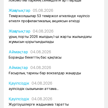
локомотив паркінің сенімділігін арттырады
Жаңалықтар
05.08.2026
Теміржолшылар 53 теміржол өткелінде «Қауіпсіз
өткел» профилактикалық акциясын өткізді
Жаңалықтар
04.08.2026
Құрық порты 2026 жылдың І-ші жарты жылындағы
жұмысын қорытындылады
Аймақтар
04.08.2026
Боранды бекеттің бас қақпасы
Аймақтар
04.08.2026
Ғасырлық тарихы бар вокзалдар жаңарды
Қауіпсіздік
04.08.2026
Қауіпсіздік сызығынан аттама...
Қауіпсіздік
04.08.2026
Жүргізушілерге жадынама таратты