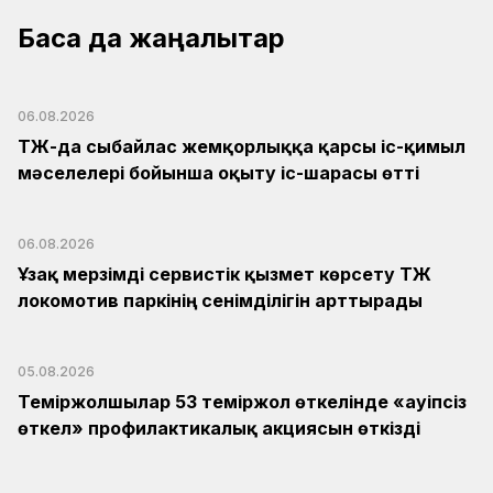
Басқа да жаңалықтар
06.08.2026
ҚТЖ-да сыбайлас жемқорлыққа қарсы іс-қимыл
мәселелері бойынша оқыту іс-шарасы өтті
06.08.2026
Ұзақ мерзімді сервистік қызмет көрсету ҚТЖ
локомотив паркінің сенімділігін арттырады
05.08.2026
Теміржолшылар 53 теміржол өткелінде «Қауіпсіз
өткел» профилактикалық акциясын өткізді