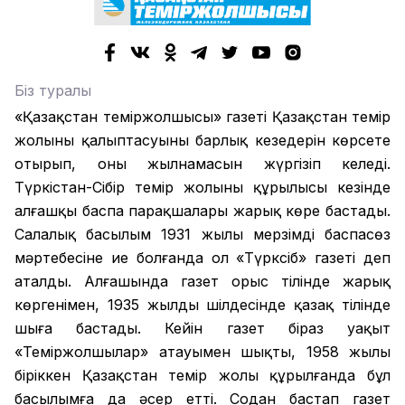
Біз туралы
«Қазақстан теміржолшысы» газеті Қазақстан темір
жолының қалыптасуының барлық кезеңдерін көрсете
отырып, оның жылнамасын жүргізіп келеді.
Түркістан-Сібір темір жолының құрылысы кезінде
алғашқы баспа парақшалары жарық көре бастады.
Салалық басылым 1931 жылы мерзімді баспасөз
мәртебесіне ие болғанда ол «Түрксіб» газеті деп
аталды. Алғашында газет орыс тілінде жарық
көргенімен, 1935 жылдың шілдесінде қазақ тілінде
шыға бастады. Кейін газет біраз уақыт
«Теміржолшылар» атауымен шықты, 1958 жылы
біріккен Қазақстан темір жолы құрылғанда бұл
басылымға да әсер етті. Содан бастап газет