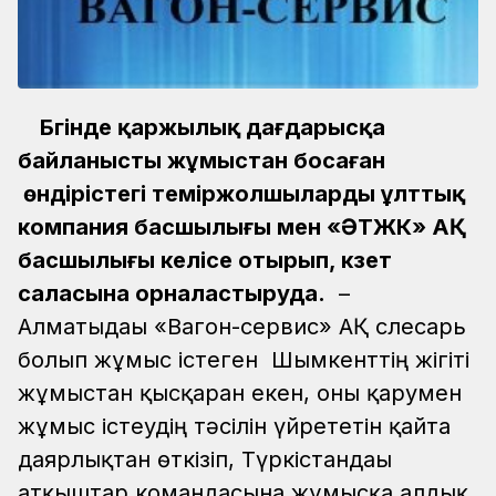
Бүгінде қаржылық дағдарысқа
байланысты жұмыстан босаған
өндірістегі теміржолшыларды ұлттық
компания басшылығы мен «ӘТЖК» АҚ
басшылығы келісе отырып, күзет
саласына орналастыруда.
­ –
Алматыдағы «Вагон-сервис» АҚ слесарь
болып жұмыс істеген Шымкенттің жігіті
жұмыстан қысқарған екен, оны қарумен
жұмыс істеудің тәсілін үйрететін қайта
даярлықтан өткізіп, Түркістандағы
атқыштар командасына жұмысқа алдық.