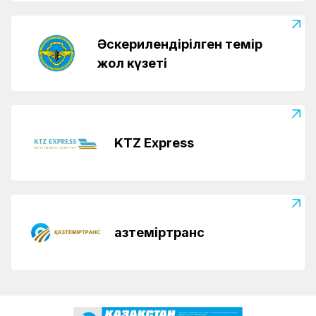
Әскерилендірілген темір
жол күзеті
KTZ Express
Қазтеміртранс