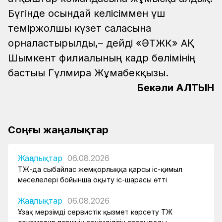
Бүгінде осындай келісіммен үш
теміржолшы күзет саласына
орналастырылды,– дейді «ӘТЖК» АҚ
Шымкент филиалының кадр бөлімінің
бастығы Гүлмира Жұмабекқызы.
Бекәли АЛТЫН
Соңғы жаңалықтар
Жаңалықтар
06.08.2026
ҚТЖ-да сыбайлас жемқорлыққа қарсы іс-қимыл
мәселелері бойынша оқыту іс-шарасы өтті
Жаңалықтар
06.08.2026
Ұзақ мерзімді сервистік қызмет көрсету ҚТЖ