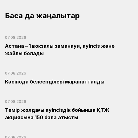
Басқа да жаңалықтар
07.08.2026
Астана – 1 вокзалы заманауи, қауіпсіз және
жайлы болады
07.08.2026
Кәсіподақ белсенділері марапатталды
07.08.2026
Темір жолдағы қауіпсіздік бойынша ҚТЖ
акциясына 150 бала қатысты
07.08.2026