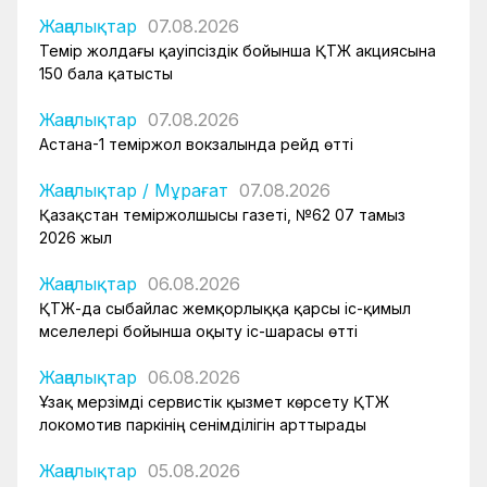
Жаңалықтар
07.08.2026
Темір жолдағы қауіпсіздік бойынша ҚТЖ акциясына
150 бала қатысты
Жаңалықтар
07.08.2026
Астана-1 теміржол вокзалында рейд өтті
Жаңалықтар
/
Мұрағат
07.08.2026
Қазақстан теміржолшысы газеті, №62 07 тамыз
2026 жыл
Жаңалықтар
06.08.2026
ҚТЖ-да сыбайлас жемқорлыққа қарсы іс-қимыл
мәселелері бойынша оқыту іс-шарасы өтті
Жаңалықтар
06.08.2026
Ұзақ мерзімді сервистік қызмет көрсету ҚТЖ
локомотив паркінің сенімділігін арттырады
Жаңалықтар
05.08.2026