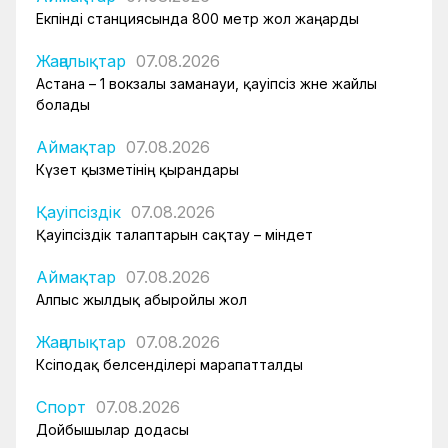
Екпінді станциясында 800 метр жол жаңарды
Жаңалықтар
07.08.2026
Астана – 1 вокзалы заманауи, қауіпсіз және жайлы
болады
Аймақтар
07.08.2026
Күзет қызметінің қырандары
Қауіпсіздік
07.08.2026
Қауіпсіздік талаптарын сақтау – міндет
Аймақтар
07.08.2026
Алпыс жылдық абыройлы жол
Жаңалықтар
07.08.2026
Кәсіподақ белсенділері марапатталды
Спорт
07.08.2026
Дойбышылар додасы