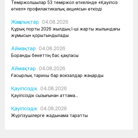
Теміржолшылар 53 теміржол өткелінде «Қауіпсіз
өткел» профилактикалық акциясын өткізді
Жаңалықтар
04.08.2026
Құрық порты 2026 жылдың І-ші жарты жылындағы
жұмысын қорытындылады
Аймақтар
04.08.2026
Боранды бекеттің бас қақпасы
Аймақтар
04.08.2026
Ғасырлық тарихы бар вокзалдар жаңарды
Қауіпсіздік
04.08.2026
Қауіпсіздік сызығынан аттама...
Қауіпсіздік
04.08.2026
Жүргізушілерге жадынама таратты