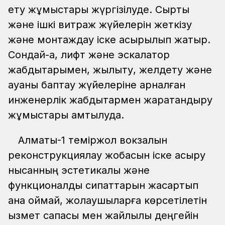
ету жұмыстары жүргізілуде. Сыртқы
және ішкі витраж жүйелерін жеткізу
және монтаждау іске асырылып жатыр.
Сондай-ақ, лифт және эскалатор
жабдықтарымен, жылыту, желдету және
ауаны баптау жүйелеріне арналған
инженерлік жабдықтармен жарақтандыру
жұмыстары қамтылуда.
Алматы-1 теміржол вокзалын
реконструкциялау жобасын іске асыру
нысанның эстетикалық және
функционалдық сипаттарын жақсартып
қана қоймай, жолаушыларға көрсетілетін
қызмет сапасы мен жайлылық деңгейін