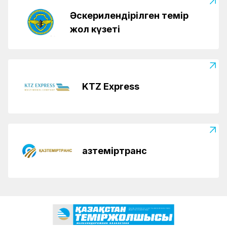
Әскерилендірілген темір
жол күзеті
KTZ Express
Қазтеміртранс