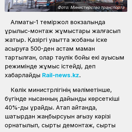
Фото: Министерство транспорта
Алматы-1 теміржол вокзалында
құрылыс-монтаж жұмыстары жалғасып
жатыр. Қазіргі уақытта жобаны іске
асыруға 500-ден астам маман
тартылған, олар тәулік бойы екі ауысым
режимінде жұмыс істейді, деп
хабарлайды
Rail-news.kz
.
Көлік министрлігінің мәліметінше,
бүгінде нысанның дайындық көрсеткіші
40%-ды құрайды. Атап айтқанда,
шатырдан жаңбырсуын ағызу кәрізі
орнатылып, сыртқы демонтаж, сыртқы