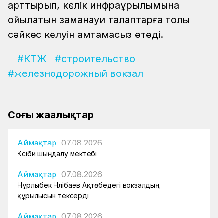
арттырып, көлік инфрақұрылымына
қойылатын заманауи талаптарға толық
сәйкес келуін қамтамасыз етеді.
#КТЖ
#строительство
#железнодорожный вокзал
Соңғы жаңалықтар
Аймақтар
07.08.2026
Кәсіби шыңдалу мектебі
Аймақтар
07.08.2026
Нұрлыбек Нәлібаев Ақтөбедегі вокзалдың
құрылысын тексерді
Аймақтар
07.08.2026