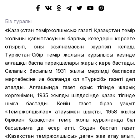
Біз туралы
«Қазақстан теміржолшысы» газеті Қазақстан темір
жолының қалыптасуының барлық кезеңдерін көрсете
отырып, оның жылнамасын жүргізіп келеді.
Түркістан-Сібір темір жолының құрылысы кезінде
алғашқы баспа парақшалары жарық көре бастады.
Салалық басылым 1931 жылы мерзімді баспасөз
мәртебесіне ие болғанда ол «Түрксіб» газеті деп
аталды. Алғашында газет орыс тілінде жарық
көргенімен, 1935 жылдың шілдесінде қазақ тілінде
шыға бастады. Кейін газет біраз уақыт
«Теміржолшылар» атауымен шықты, 1958 жылы
біріккен Қазақстан темір жолы құрылғанда бұл
басылымға да әсер етті. Содан бастап газет
«Қазақстан теміржолшысы» деген жаңа атау алып,