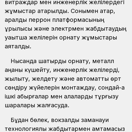
витраждар мен инженерлік желілердегі
жұмыстар атқарылды. Сонымен қатар,
аралдық перрон платформасының
құрылысы және электрмен жабдықтаудың
уақытша желілерін орнату жұмыстары
аяқталды.
Нысанда шатырды орнату, металл
қаңқаны күшейту, инженерлік желілерді,
жылыту, желдету және автоматты өрт
сөндіру жүйелерін монтаждау, сондай-ақ
ішкі қабырғалар мен қалқаларды тұрғызу
шаралары жалғасуда.
Бұдан бөлек, вокзалды заманауи
технологиялық жабдықтармен қамтамасыз