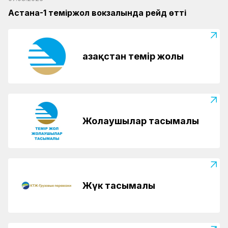
Астана-1 теміржол вокзалында рейд өтті
Қазақстан темір жолы
Жолаушылар тасымалы
Жүк тасымалы