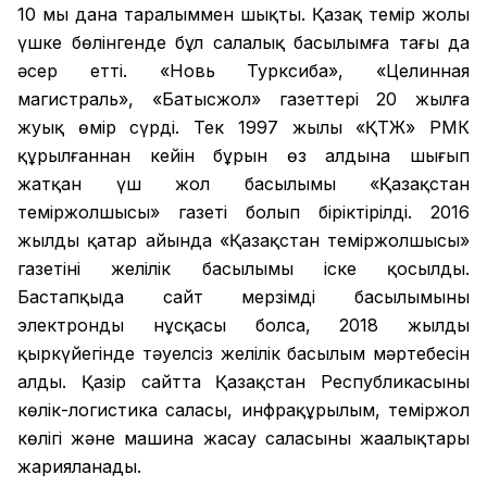
10 мың дана таралыммен шықты. Қазақ темір жолы
үшке бөлінгенде бұл салалық басылымға тағы да
әсер етті. «Новь Турксиба», «Целинная
магистраль», «Батысжол» газеттері 20 жылға
жуық өмір сүрді. Тек 1997 жылы «ҚТЖ» РМК
құрылғаннан кейін бұрын өз алдына шығып
жатқан үш жол басылымы «Қазақстан
теміржолшысы» газеті болып біріктірілді. 2016
жылдың қаңтар айында «Қазақстан теміржолшысы»
газетінің желілік басылымы іске қосылды.
Бастапқыда сайт мерзімді басылымының
электронды нұсқасы болса, 2018 жылдың
қыркүйегінде тәуелсіз желілік басылым мәртебесін
алды. Қазір сайтта Қазақстан Республикасының
көлік-логистика саласы, инфрақұрылым, теміржол
көлігі және машина жасау саласының жаңалықтары
жарияланады.