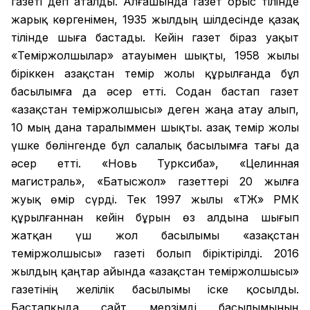
газеті деп аталды. Алғашында газет орыс тілінде
жарық көргенімен, 1935 жылдың шілдесінде қазақ
тілінде шыға бастады. Кейін газет біраз уақыт
«Теміржолшылар» атауымен шықты, 1958 жылы
біріккен Қазақстан темір жолы құрылғанда бұл
басылымға да әсер етті. Содан бастап газет
«Қазақстан теміржолшысы» деген жаңа атау алып,
10 мың дана таралыммен шықты. Қазақ темір жолы
үшке бөлінгенде бұл салалық басылымға тағы да
әсер етті. «Новь Турксиба», «Целинная
магистраль», «Батысжол» газеттері 20 жылға
жуық өмір сүрді. Тек 1997 жылы «ҚТЖ» РМК
құрылғаннан кейін бұрын өз алдына шығып
жатқан үш жол басылымы «Қазақстан
теміржолшысы» газеті болып біріктірілді. 2016
жылдың қаңтар айында «Қазақстан теміржолшысы»
газетінің желілік басылымы іске қосылды.
Бастапқыда сайт мерзімді басылымының