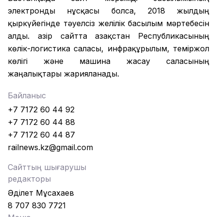
электронды нұсқасы болса, 2018 жылдың
қыркүйегінде тәуелсіз желілік басылым мәртебесін
алды. Қазір сайтта Қазақстан Республикасының
көлік-логистика саласы, инфрақұрылым, теміржол
көлігі және машина жасау саласының
жаңалықтары жарияланады.
Байланыс
+7 7172 60 44 92
+7 7172 60 44 88
+7 7172 60 44 87
railnews.kz@gmail.com
Сайттың шығарушы
редакторы
Әділет Мұсахаев
8 707 830 7721