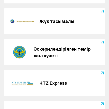
Жүк тасымалы
Әскерилендірілген темір
жол күзеті
KTZ Express