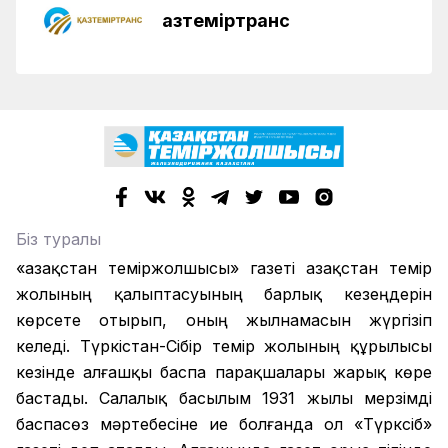
Қазтеміртранс
Біз туралы
«Қазақстан теміржолшысы» газеті Қазақстан темір
жолының қалыптасуының барлық кезеңдерін
көрсете отырып, оның жылнамасын жүргізіп
келеді. Түркістан-Сібір темір жолының құрылысы
кезінде алғашқы баспа парақшалары жарық көре
бастады. Салалық басылым 1931 жылы мерзімді
баспасөз мәртебесіне ие болғанда ол «Түрксіб»