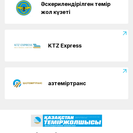
Әскерилендірілген темір
жол күзеті
KTZ Express
Қазтеміртранс