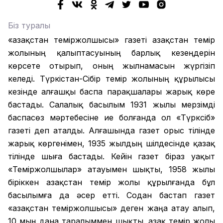
Біз туралы
«Қазақстан теміржолшысы» газеті Қазақстан темір
жолының қалыптасуының барлық кезеңдерін
көрсете отырып, оның жылнамасын жүргізіп
келеді. Түркістан-Сібір темір жолының құрылысы
кезінде алғашқы баспа парақшалары жарық көре
бастады. Салалық басылым 1931 жылы мерзімді
баспасөз мәртебесіне ие болғанда ол «Түрксіб»
газеті деп аталды. Алғашында газет орыс тілінде
жарық көргенімен, 1935 жылдың шілдесінде қазақ
тілінде шыға бастады. Кейін газет біраз уақыт
«Теміржолшылар» атауымен шықты, 1958 жылы
біріккен Қазақстан темір жолы құрылғанда бұл
басылымға да әсер етті. Содан бастап газет
«Қазақстан теміржолшысы» деген жаңа атау алып,
10 мың дана таралыммен шықты. Қазақ темір жолы