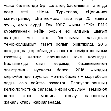
үшке бөлінгенде бұл салалық басылымға тағы да
әсер етті. «Новь Турксиба», «Целинная
магистраль», «Батысжол» газеттері 20 жылға
жуық өмір сүрді. Тек 1997 жылы «ҚТЖ» РМК
құрылғаннан кейін бұрын өз алдына шығып
жатқан үш жол басылымы «Қазақстан
теміржолшысы» газеті болып біріктірілді. 2016
жылдың қаңтар айында «Қазақстан теміржолшысы»
газетінің желілік басылымы іске қосылды.
Бастапқыда сайт мерзімді басылымының
электронды нұсқасы болса, 2018 жылдың
қыркүйегінде тәуелсіз желілік басылым мәртебесін
алды. Қазір сайтта Қазақстан Республикасының
көлік-логистика саласы, инфрақұрылым, теміржол
көлігі және машина жасау саласының
жаңалықтары жарияланады.