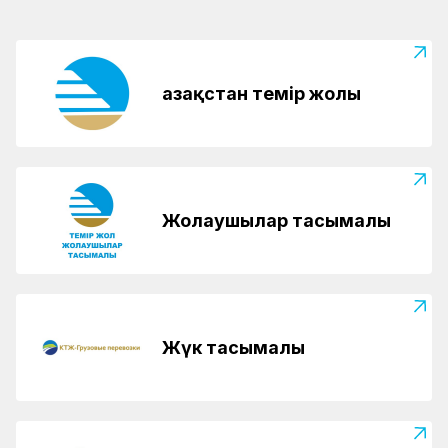
Қазақстан темір жолы
Жолаушылар тасымалы
Жүк тасымалы