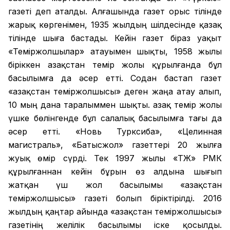
газеті деп аталды. Алғашында газет орыс тілінде
жарық көргенімен, 1935 жылдың шілдесінде қазақ
тілінде шыға бастады. Кейін газет біраз уақыт
«Теміржолшылар» атауымен шықты, 1958 жылы
біріккен Қазақстан темір жолы құрылғанда бұл
басылымға да әсер етті. Содан бастап газет
«Қазақстан теміржолшысы» деген жаңа атау алып,
10 мың дана таралыммен шықты. Қазақ темір жолы
үшке бөлінгенде бұл салалық басылымға тағы да
әсер етті. «Новь Турксиба», «Целинная
магистраль», «Батысжол» газеттері 20 жылға
жуық өмір сүрді. Тек 1997 жылы «ҚТЖ» РМК
құрылғаннан кейін бұрын өз алдына шығып
жатқан үш жол басылымы «Қазақстан
теміржолшысы» газеті болып біріктірілді. 2016
жылдың қаңтар айында «Қазақстан теміржолшысы»
газетінің желілік басылымы іске қосылды.