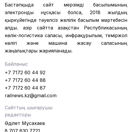
Бастапқыда сайт мерзімді басылымының
электронды нұсқасы болса, 2018 жылдың
қыркүйегінде тәуелсіз желілік басылым мәртебесін
алды. Қазір сайтта Қазақстан Республикасының
көлік-логистика саласы, инфрақұрылым, теміржол
көлігі және машина жасау саласының
жаңалықтары жарияланады.
Байланыс
+7 7172 60 44 92
+7 7172 60 44 88
+7 7172 60 44 87
railnews.kz@gmail.com
Сайттың шығарушы
редакторы
Әділет Мұсахаев
8 707 830 7721