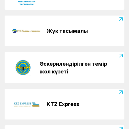
Жүк тасымалы
Әскерилендірілген темір
жол күзеті
KTZ Express