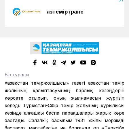
Қазтеміртранс
Біз туралы
«Қазақстан теміржолшысы» газеті Қазақстан темір
жолының қалыптасуының барлық кезеңдерін
көрсете отырып, оның жылнамасын жүргізіп
келеді. Түркістан-Сібір темір жолының құрылысы
кезінде алғашқы баспа парақшалары жарық көре
бастады. Салалық басылым 1931 жылы мерзімді
баспасөз мәртебесіне ие болғанда ол «Түрксіб»