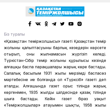
Біз туралы
«Қазақстан теміржолшысы» газеті Қазақстан темір
жолының қалыптасуының барлық кезеңдерін көрсете
отырып, оның жылнамасын жүргізіп келеді.
Түркістан-Сібір темір жолының құрылысы кезінде
алғашқы баспа парақшалары жарық көре бастады.
Салалық басылым 1931 жылы мерзімді баспасөз
мәртебесіне ие болғанда ол «Түрксіб» газеті деп
аталды. Алғашында газет орыс тілінде жарық
көргенімен, 1935 жылдың шілдесінде қазақ тілінде
шыға бастады. Кейін газет біраз уақыт
«Теміржолшылар» атауымен шықты, 1958 жылы