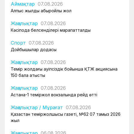
Аймақтар
07.08.2026
Алпыс жылдық абыройлы жол
Жаңалықтар
07.08.2026
Кәсіподақ белсенділері марапатталды
Спорт
07.08.2026
Дойбышылар додасы
Жаңалықтар
07.08.2026
Темір жолдағы қауіпсіздік бойынша ҚТЖ акциясына
150 бала қатысты
Жаңалықтар
07.08.2026
Астана-1 теміржол вокзалында рейд өтті
Жаңалықтар
/
Мұрағат
07.08.2026
Қазақстан теміржолшысы газеті, №62 07 тамыз 2026
жыл
Жаңалықтар
06.08.2026