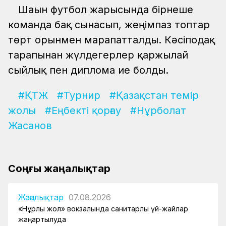
Шағын футбол жарысында бірнеше
команда бақ сынасып, жеңімпаз топтар
төрт орынмен марапатталды. Кәсіподақ
тарапынан жүлдегерлер қаржылай
сыйлық пен дипломға ие болды.
#ҚТЖ
#Турнир
#Қазақстан темір
жолы
#Еңбекті қорғау
#Нұрболат
Жасанов
Соңғы жаңалықтар
Жаңалықтар
07.08.2026
«Нұрлы жол» вокзалында санитарлық үй-жайлар
жаңартылуда