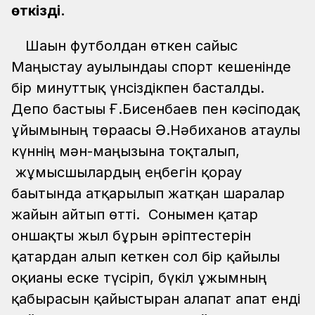
өткізді.
Шағын футболдан өткен сайыс
Маңғыстау ауылындағы спорт кешенінде
бір минуттық үнсіздікпен басталды.
Депо бастығы Ғ.Бисенбаев пен кәсіподақ
ұйымының төрағасы Ә.Нәбиханов атаулы
күннің мән-маңызына тоқталып,
жұмысшылардың еңбегін қорғау
бағытында атқарылып жатқан шаралар
жайын айтып өтті. Сонымен қатар
оншақты жыл бұрын әріптестерін
қатардан алып кеткен сол бір қайғылы
оқиғаны еске түсіріп, бүкіл ұжымның
қабырғасын қайыстырған алапат апат енді