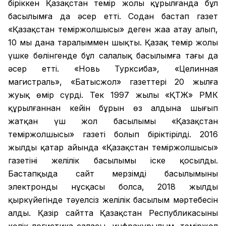
біріккен Қазақстан темір жолы құрылғанда бұл
басылымға да әсер етті. Содан бастап газет
«Қазақстан теміржолшысы» деген жаңа атау алып,
10 мың дана таралыммен шықты. Қазақ темір жолы
үшке бөлінгенде бұл салалық басылымға тағы да
әсер етті. «Новь Турксиба», «Целинная
магистраль», «Батысжол» газеттері 20 жылға
жуық өмір сүрді. Тек 1997 жылы «ҚТЖ» РМК
құрылғаннан кейін бұрын өз алдына шығып
жатқан үш жол басылымы «Қазақстан
теміржолшысы» газеті болып біріктірілді. 2016
жылдың қаңтар айында «Қазақстан теміржолшысы»
газетінің желілік басылымы іске қосылды.
Бастапқыда сайт мерзімді басылымының
электронды нұсқасы болса, 2018 жылдың
қыркүйегінде тәуелсіз желілік басылым мәртебесін
алды. Қазір сайтта Қазақстан Республикасының