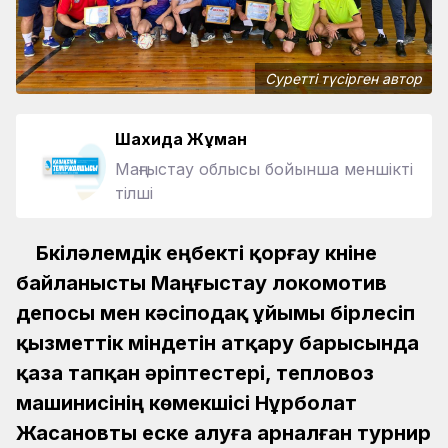
Суретті түсірген автор
Шахида Жұман
Маңғыстау облысы бойынша меншікті
тілші
Бүкіләлемдік еңбекті қорғау күніне
байланысты Маңғыстау локомотив
депосы мен кәсіподақ ұйымы бірлесіп
қызметтік міндетін атқару барысында
қаза тапқан әріптестері, тепловоз
машинисінің көмекшісі Нұрболат
Жасановты еске алуға арналған турнир