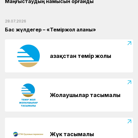
Маңғыстаудың намысын қорғайды
28.07.2026
Бас жүлдегер – «Теміржол қалқаны»
Қазақстан темір жолы
Жолаушылар тасымалы
Жүк тасымалы