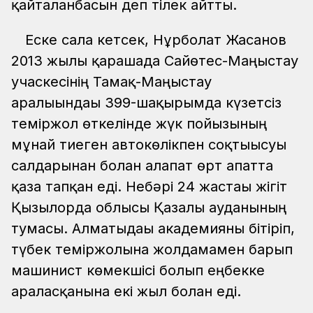
қайталанбасын деп тілек айтты.
Еске сала кетсек, Нұрболат Жасанов
2013 жылы қарашада Сайөтес-Маңғыстау
учаскесінің Тамақ-Маңғыстау
аралығындағы 399-шақырымда күзетсіз
теміржол өткелінде жүк пойызының
мұнай тиеген автокөлікпен соқтығысуы
салдарынан болған алапат өрт апатта
қаза тапқан еді. Небәрі 24 жастағы жігіт
Қызылорда облысы Қазалы ауданының
тумасы. Алматыдағы академияны бітіріп,
түбек теміржолына жолдамамен барып
машинист көмекшісі болып еңбекке
араласқанына екі жыл болған еді.