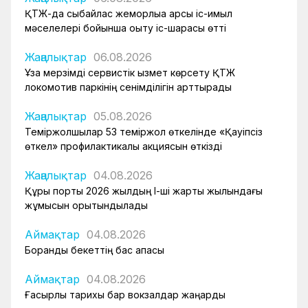
ҚТЖ-да сыбайлас жемқорлыққа қарсы іс-қимыл
мәселелері бойынша оқыту іс-шарасы өтті
Жаңалықтар
06.08.2026
Ұзақ мерзімді сервистік қызмет көрсету ҚТЖ
локомотив паркінің сенімділігін арттырады
Жаңалықтар
05.08.2026
Теміржолшылар 53 теміржол өткелінде «Қауіпсіз
өткел» профилактикалық акциясын өткізді
Жаңалықтар
04.08.2026
Құрық порты 2026 жылдың І-ші жарты жылындағы
жұмысын қорытындылады
Аймақтар
04.08.2026
Боранды бекеттің бас қақпасы
Аймақтар
04.08.2026
Ғасырлық тарихы бар вокзалдар жаңарды