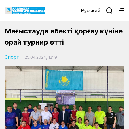
Русский
Маңғыстауда еңбекті қорғау күніне
орай турнир өтті
Спорт
25.04.2024, 12:19