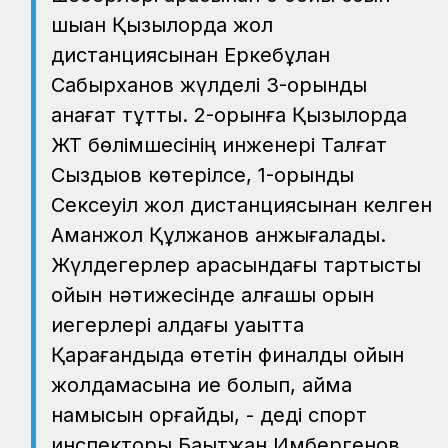
шыққан Қызылорда жол
дистанциясынан Еркебұлан
Сабырханов жүлделі 3-орынды
қанағат тұтты. 2-орынға Қызылорда
ЖТ бөлімшесінің инженері Талғат
Сыздықов көтерілсе, 1-орынды
Сексеуіл жол дистанциясынан келген
Аманжол Құлжанов қанжығалады.
Жүлдегерлер арасындағы тартысты
ойын нәтижесінде алғашқы орын
иегерлері алдағы уақытта
Қарағандыда өтетін финалдық ойын
жолдамасына ие болып, аймақ
намысын қорғайды, - деді спорт
инспекторы Бақытжан Имбергенов.