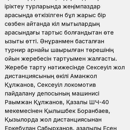
іріктеу турларында жеңімпаздар
арасында өткізілген бұл жарыс бір
сөзбен айтқанда кіл мықтылардың
арасындағы тартыс болғандықтан өте
қызықты өтті. Әнұранмен басталған
турнир арнайы шақырылған төрешінің
ойын жеребесін тартуымен жалғасты.
Жеребе тарту нәтижесінде Сексеуіл жол
дистанциясының өкілі Аманжол
Құлжанов, Сексеуіл локомотив
пайдалану депосының машинисі
Рақымжан Құлжанов, Қазалы ШЧ-40
мекемесінен Қылышбек Боранбаев,
Қызылорда жол дистанциясынан
Еркебұлан Сабырханов, қазалылық Есен