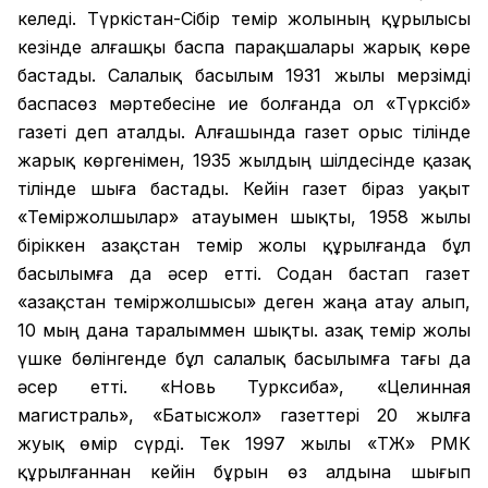
келеді. Түркістан-Сібір темір жолының құрылысы
кезінде алғашқы баспа парақшалары жарық көре
бастады. Салалық басылым 1931 жылы мерзімді
баспасөз мәртебесіне ие болғанда ол «Түрксіб»
газеті деп аталды. Алғашында газет орыс тілінде
жарық көргенімен, 1935 жылдың шілдесінде қазақ
тілінде шыға бастады. Кейін газет біраз уақыт
«Теміржолшылар» атауымен шықты, 1958 жылы
біріккен Қазақстан темір жолы құрылғанда бұл
басылымға да әсер етті. Содан бастап газет
«Қазақстан теміржолшысы» деген жаңа атау алып,
10 мың дана таралыммен шықты. Қазақ темір жолы
үшке бөлінгенде бұл салалық басылымға тағы да
әсер етті. «Новь Турксиба», «Целинная
магистраль», «Батысжол» газеттері 20 жылға
жуық өмір сүрді. Тек 1997 жылы «ҚТЖ» РМК
құрылғаннан кейін бұрын өз алдына шығып