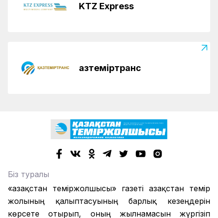
KTZ Express
Қазтеміртранс
Біз туралы
«Қазақстан теміржолшысы» газеті Қазақстан темір
жолының қалыптасуының барлық кезеңдерін
көрсете отырып, оның жылнамасын жүргізіп