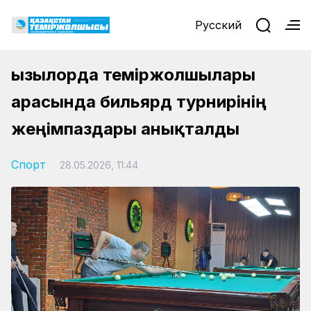
Русский
Қызылорда теміржолшылары
арасында бильярд турнирінің
жеңімпаздары анықталды
Спорт
28.05.2026, 11:44