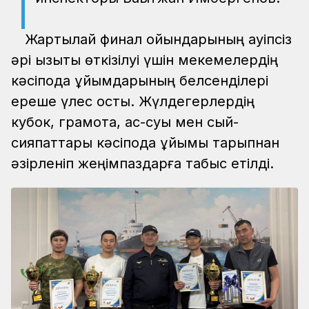
Жартылай финал ойындарының қауіпсіз
әрі қызықты өткізілуі үшін мекемелердің
кәсіподақ ұйымдарының белсенділері
ереше үлес қосты. Жүлдегерлердің
кубок, грамота, ас-суы мен сый-
сияпаттары кәсіподақ ұйымы тарыпнан
әзірленіп жеңімпаздарға табыс етілді.