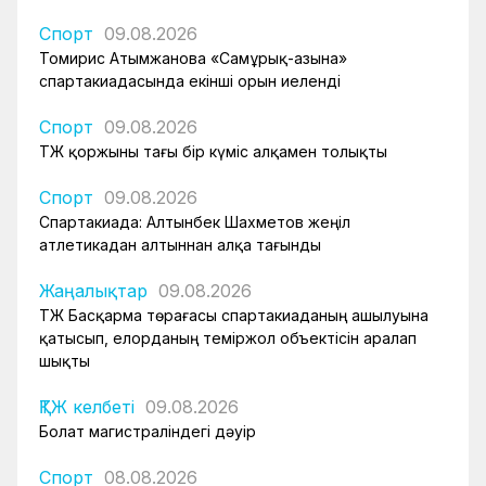
Спорт
09.08.2026
Томирис Атымжанова «Самұрық-Қазына»
спартакиадасында екінші орын иеленді
Спорт
09.08.2026
ҚТЖ қоржыны тағы бір күміс алқамен толықты
Спорт
09.08.2026
Спартакиада: Алтынбек Шахметов жеңіл
атлетикадан алтыннан алқа тағынды
Жаңалықтар
09.08.2026
ҚТЖ Басқарма төрағасы спартакиаданың ашылуына
қатысып, елорданың теміржол объектісін аралап
шықты
ҚТЖ келбеті
09.08.2026
Болат магистраліндегі дәуір
Спорт
08.08.2026