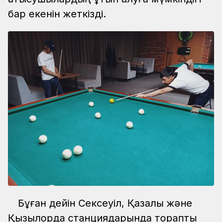
бар екенін жеткізді.
Бұған дейін Сексеуіл, Қазалы және
Қызылорда станциядарында тораптық