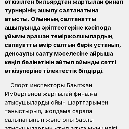
өткізілген бильярдтан жартылай финал
турнирінің ашылу салтанатына
қатысты. Ойынның салтанатты
ашылуында әріптестеріне кәсіподақ
ұйымы әрқашан теміржолшылардың
салауатты өмір салтын берік ұстанып,
денсаулық сақату мәселесіне айрықша
көңіл бөлінетінін айтып ойынды сәтті
өткізулеріне тілектестік білдірді.
Спорт инспекторы Бақытжан
Имбергенов жартылай финалға
қатысушыларды ойын шарттарымен
таныстырып, жолдама сарапқа
салынатынын және оны барлық
қатысушылардың ұтып алуға мүмкіндігі