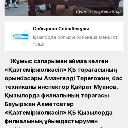
Суретті түсірген автор
Сабырхан Сейілбекұлы
Қызылорда облысы бойынша меншікті
тілші
Жұмыс сапарымен аймаққа келген
«Қазтеміржолкәсіп» ҚБ төрағасының
орынбасары Амангелді Төреғожин, бас
техникалық инспектор Қайрат Мұқанов,
Қызылорда филиалының төрағасы
Бауыржан Ахметовтер
«Қазтеміржолкәсіп» ҚБ Қызылорда
филиалының ұйымдастырумен