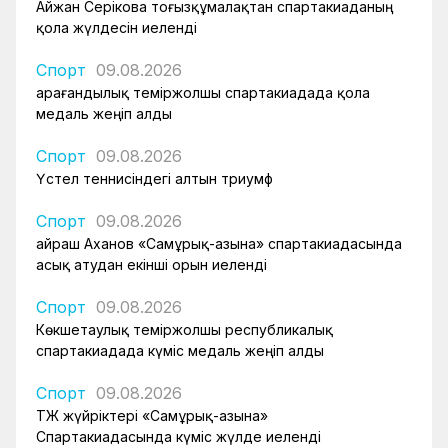
Айжан Серікова тоғызқұмалақтан спартакиаданың
қола жүлдесін иеленді
Спорт
09.08.2026
Қарағандылық теміржолшы спартакиадада қола
медаль жеңіп алды
Спорт
09.08.2026
Үстел теннисіндегі алтын триумф
Спорт
09.08.2026
Қайраш Аханов «Самұрық-Қазына» спартакиадасында
асық атудан екінші орын иеленді
Спорт
09.08.2026
Көкшетаулық теміржолшы республикалық
спартакиадада күміс медаль жеңіп алды
Спорт
09.08.2026
ҚТЖ жүйріктері «Самұрық-Қазына»
Спартакиадасында күміс жүлде иеленді