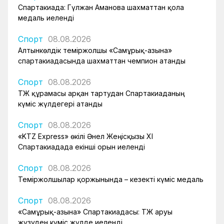
Спартакиада: Гүлжан Аманова шахматтан қола
медаль иеленді
Спорт
08.08.2026
Алтынкөлдік теміржолшы «Самұрық-Қазына»
спартакиадасында шахматтан чемпион атанды
Спорт
08.08.2026
ҚТЖ құрамасы арқан тартудан Спартакиаданың
күміс жүлдегері атанды
Спорт
08.08.2026
«KTZ Express» өкілі Әнел Жеңісқызы XI
Спартакиадада екінші орын иеленді
Спорт
08.08.2026
Теміржолшылар қоржынында – кезекті күміс медаль
Спорт
08.08.2026
«Самұрық-Қазына» Спартакиадасы: ҚТЖ аруы
жүзуден күміс жүлде иеленді