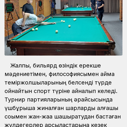
Жалпы, бильярд өзіндік ерекше
мәдениетімен, философиясымен аймақ
теміржолшыларының белсенді түрде
ойнайтын спорт түріне айналып келеді.
Турнир партияларының әрқайсысында
үшбұрышқа жиналған шарларды алғашқы
соққымен жан-жаққа шашыратудан бастаған
жүлдегерлер қарсыластарына кезек