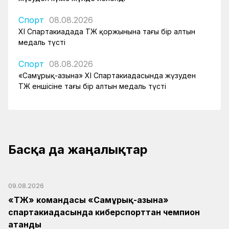
Спорт
08.08.2026
XI Спартакиадада ҚТЖ қоржынына тағы бір алтын
медаль түсті
Спорт
08.08.2026
«Самұрық-Қазына» XI Спартакиадасында жүзуден
ҚТЖ еншісіне тағы бір алтын медаль түсті
Басқа да жаңалықтар
09.08.2026
«ҚТЖ» командасы «Самұрық-Қазына»
спартакиадасында киберспорттан чемпион
атанды