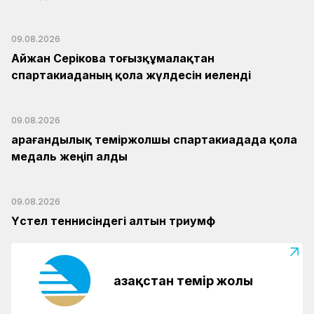
09.08.2026
Айжан Серікова тоғызқұмалақтан
спартакиаданың қола жүлдесін иеленді
09.08.2026
Қарағандылық теміржолшы спартакиадада қола
медаль жеңіп алды
09.08.2026
Үстел теннисіндегі алтын триумф
Қазақстан темір жолы