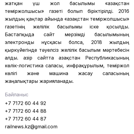
жатқан үш жол басылымы «Қазақстан
теміржолшысы» газеті болып біріктірілді. 2016
жылдың қаңтар айында «Қазақстан теміржолшысы»
газетінің желілік басылымы іске қосылды.
Бастапқыда сайт мерзімді басылымының
электронды нұсқасы болса, 2018 жылдың
қыркүйегінде тәуелсіз желілік басылым мәртебесін
алды. Қазір сайтта Қазақстан Республикасының
көлік-логистика саласы, инфрақұрылым, теміржол
көлігі және машина жасау саласының
жаңалықтары жарияланады.
Байланыс
+7 7172 60 44 92
+7 7172 60 44 88
+7 7172 60 44 87
railnews.kz@gmail.com