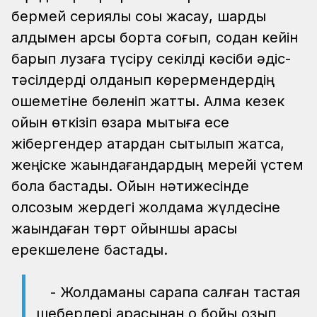
бермей сериялы соққы жасау, шарды
алдымен қарсы бортқа соғып, содан кейін
барып лузаға түсіру секілді кәсіби әдіс-
тәсілдерді қолданып көрермендердің
қошеметіне бөленіп жатты. Алма кезек
ойын өткізіп өзара мықтыға есе
жібергендер қатардан сытылып жатса,
жеңіске жақындағандардың мерейі үстем
бола бастады. Ойын нәтижесінде
қолсозым жердегі жолдама жүлдесіне
жақындаған төрт ойыншы қарасы
ерекшелене бастады.
- Жолдаманы сарапқа салған тастаяқ
шеберлері арасынан оқ бойы озып