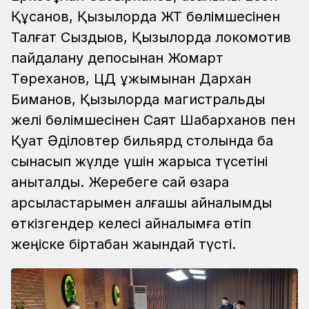
Құсанов, Қызылорда ЖТ бөлімшесінен
Талғат Сыздықов, Қызылорда локомотив
пайдалану депосынан Жомарт
Төреханов, ЦД ұжымынан Дархан
Биманов, Қызылорда магистральдық
желі бөлімшесінен Саят Шабарханов пен
Қуат Әділовтер бильярд столында бақ
сынасып жүлде үшін жарысқа түсетіні
анықталды. Жеребеге сай өзара
қарсыластарымен алғашқы айналымды
өткізгендер келесі айналымға өтіп
жеңіске біртабан жақындай түсті.