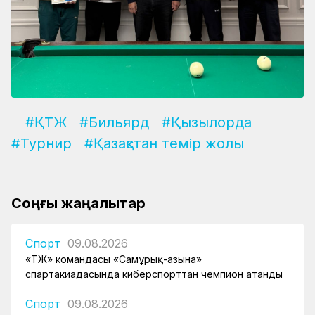
#ҚТЖ
#Бильярд
#Қызылорда
#Турнир
#Қазақстан темір жолы
Соңғы жаңалықтар
Спорт
09.08.2026
«ҚТЖ» командасы «Самұрық-Қазына»
спартакиадасында киберспорттан чемпион атанды
Спорт
09.08.2026