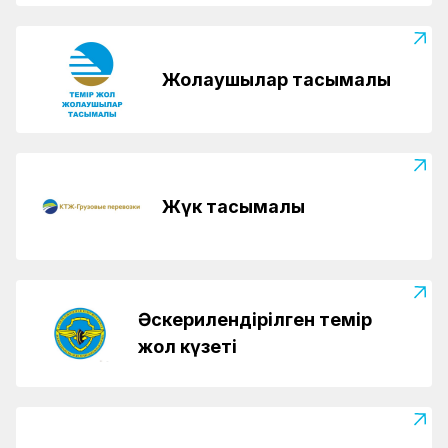
Жолаушылар тасымалы
Жүк тасымалы
Әскерилендірілген темір
жол күзеті