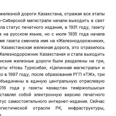
 железной дороги Казахстана, отражая все этапы
о-Сибирской магистрали начали выходить в свет
а статус печатного издания, в 1931 году, газету
а на русском языке, но с июля 1935 года начала
емя газета сменила имя на «Железнодорожники»,
 Казахстанская железная дорога, это отразилось
 «Железнодорожник Казахстана» и стала выходить
анские железные дороги были разделены на три,
зеты «Новь Турксиба», «Целинная магистраль» и
 в 1997 году, после образования РГП «ҚТЖ», три
объединены в единую центральную отраслевую
016 года у газеты «Қазақстан теміржолшысы»
дставлял собой электронную версию печатного
атус самостоятельного интернет-издания. Сейчас
гистической отрасли РК, инфраструктуры,
.