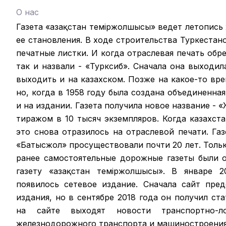
О нас
Газета «Қазақстан теміржолшысы» ведет летопись
ее становления. В ходе строительства Туркестан
печатные листки. И когда отраслевая печать обрел
так и назвали - «Турксиб». Сначала она выходил
выходить и на казахском. Позже на какое-то вр
но, когда в 1958 году была создана объединенная
и на издании. Газета получила новое название -
тиражом в 10 тысяч экземпляров. Когда казахст
это снова отразилось на отраслевой печати. Га
«Батысжол» просуществовали почти 20 лет. Только
ранее самостоятельные дорожные газеты были 
газету «Қазақстан темiржолшысы». В январе 2
появилось сетевое издание. Сначала сайт пре
издания, но в сентябре 2018 года он получил ст
на сайте выходят новости транспортно-ло
железнодорожного транспорта и машиностроения