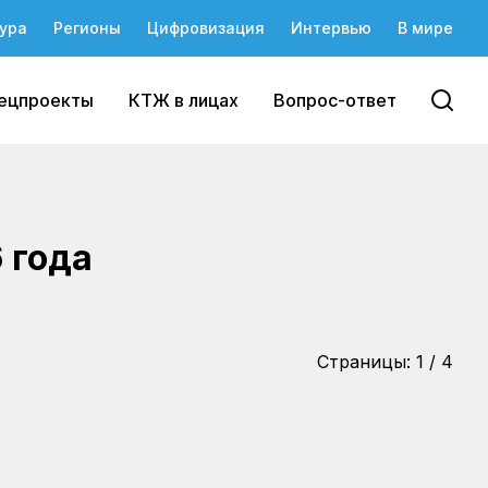
ура
Регионы
Цифровизация
Интервью
В мире
ецпроекты
КТЖ в лицах
Вопрос-ответ
 года
Страницы:
1
/
4