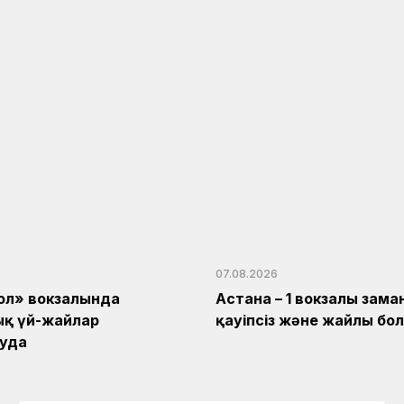
07.08.2026
ол» вокзалында
Астана – 1 вокзалы зама
ық үй-жайлар
қауіпсіз және жайлы бо
уда