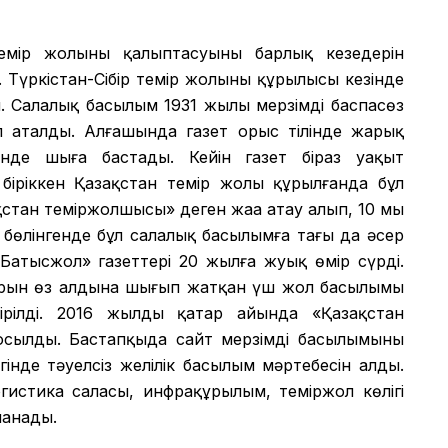
мір жолының қалыптасуының барлық кезеңдерін
 Түркістан-Сібір темір жолының құрылысы кезінде
 Салалық басылым 1931 жылы мерзімді баспасөз
еп аталды. Алғашында газет орыс тілінде жарық
лінде шыға бастады. Кейін газет біраз уақыт
іріккен Қазақстан темір жолы құрылғанда бұл
қстан теміржолшысы» деген жаңа атау алып, 10 мың
бөлінгенде бұл салалық басылымға тағы да әсер
«Батысжол» газеттері 20 жылға жуық өмір сүрді.
ұрын өз алдына шығып жатқан үш жол басылымы
ірілді. 2016 жылдың қаңтар айында «Қазақстан
қосылды. Бастапқыда сайт мерзімді басылымының
інде тәуелсіз желілік басылым мәртебесін алды.
огистика саласы, инфрақұрылым, теміржол көлігі
ланады.