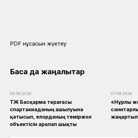
PDF нұсқасын жүктеу
Басқа да жаңалықтар
09.08.2026
07.08.2026
ҚТЖ Басқарма төрағасы
«Нұрлы ж
спартакиаданың ашылуына
санитарл
қатысып, елорданың теміржол
жаңартыл
объектісін аралап шықты