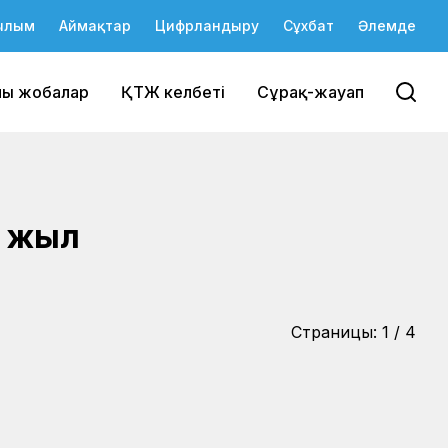
ылым
Аймақтар
Цифрландыру
Сұхбат
Әлемде
йы жобалар
ҚТЖ келбеті
Сұрақ-жауап
6 жыл
Страницы:
1
/
4