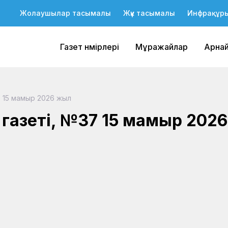
Жолаушылар тасымалы
Жүк тасымалы
Инфрақұр
Газет нөмірлері
Мұражайлар
Арна
 15 мамыр 2026 жыл
 газеті, №37 15 мамыр 202