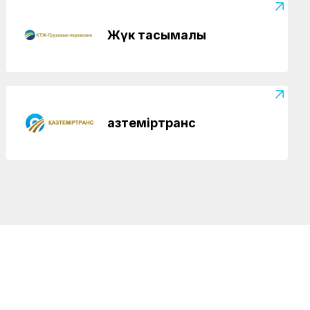
Жүк тасымалы
Қазтеміртранс