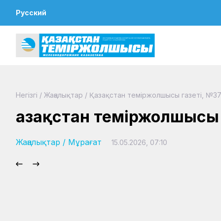
Русский
Негізгі
/
Жаңалықтар
/
Қазақстан теміржолшысы газеті, №37
Қазақстан теміржолшысы
Жаңалықтар
/
Мұрағат
15.05.2026, 07:10