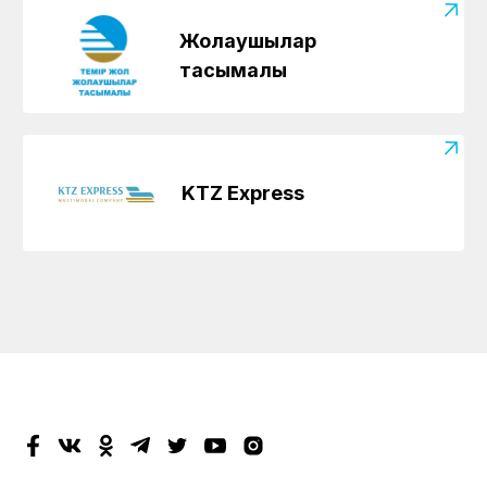
Жолаушылар
тасымалы
KTZ Express