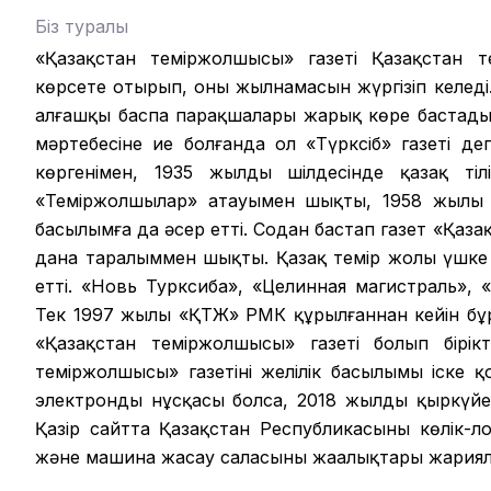
Біз туралы
«Қазақстан теміржолшысы» газеті Қазақстан те
көрсете отырып, оның жылнамасын жүргізіп келеді.
алғашқы баспа парақшалары жарық көре бастады.
мәртебесіне ие болғанда ол «Түрксіб» газеті д
көргенімен, 1935 жылдың шілдесінде қазақ ті
«Теміржолшылар» атауымен шықты, 1958 жылы б
басылымға да әсер етті. Содан бастап газет «Қаза
дана таралыммен шықты. Қазақ темір жолы үшке 
етті. «Новь Турксиба», «Целинная магистраль», 
Тек 1997 жылы «ҚТЖ» РМК құрылғаннан кейін б
«Қазақстан теміржолшысы» газеті болып бірікт
теміржолшысы» газетінің желілік басылымы іске 
электронды нұсқасы болса, 2018 жылдың қыркүйег
Қазір сайтта Қазақстан Республикасының көлік-л
және машина жасау саласының жаңалықтары жария