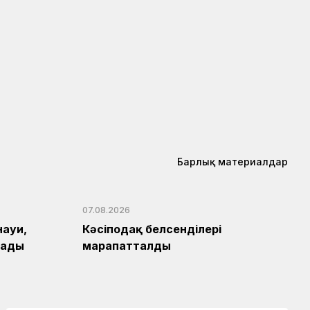
Барлық материалдар
07.08.2026
науи,
Кәсіподақ белсенділері
лады
марапатталды