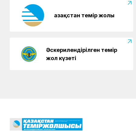
Қазақстан темір жолы
Әскерилендірілген темір
жол күзеті