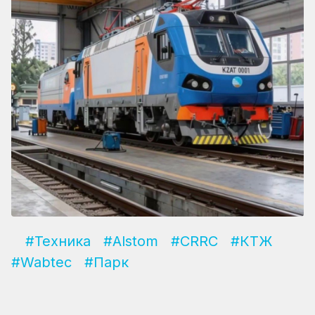
#Техника
#Alstom
#CRRC
#КТЖ
#Wabtec
#Парк