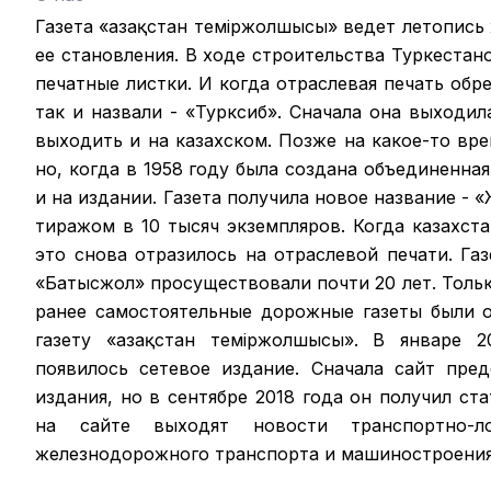
Газета «Қазақстан теміржолшысы» ведет летопись
ее становления. В ходе строительства Туркестан
печатные листки. И когда отраслевая печать обрел
так и назвали - «Турксиб». Сначала она выходил
выходить и на казахском. Позже на какое-то вр
но, когда в 1958 году была создана объединенная
и на издании. Газета получила новое название -
тиражом в 10 тысяч экземпляров. Когда казахст
это снова отразилось на отраслевой печати. Га
«Батысжол» просуществовали почти 20 лет. Только
ранее самостоятельные дорожные газеты были 
газету «Қазақстан темiржолшысы». В январе 2
появилось сетевое издание. Сначала сайт пре
издания, но в сентябре 2018 года он получил ст
на сайте выходят новости транспортно-ло
железнодорожного транспорта и машиностроения