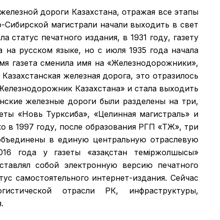
 железной дороги Казахстана, отражая все этапы
о-Сибирской магистрали начали выходить в свет
а статус печатного издания, в 1931 году, газету
а на русском языке, но с июля 1935 года начала
емя газета сменила имя на «Железнодорожники»,
 Казахстанская железная дорога, это отразилось
 «Железнодорожник Казахстана» и стала выходить
анские железные дороги были разделены на три,
зеты «Новь Турксиба», «Целинная магистраль» и
 в 1997 году, после образования РГП «ҚТЖ», три
объединены в единую центральную отраслевую
016 года у газеты «Қазақстан теміржолшысы»
дставлял собой электронную версию печатного
атус самостоятельного интернет-издания. Сейчас
гистической отрасли РК, инфраструктуры,
.