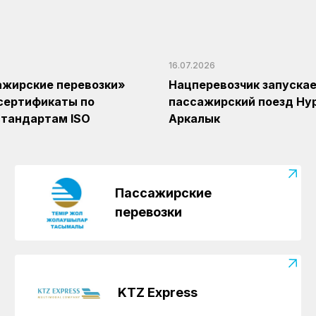
16.07.2026
ажирские перевозки»
Нацперевозчик запуска
сертификаты по
пассажирский поезд Ну
тандартам ISO
Аркалык
Пассажирские
перевозки
KTZ Express