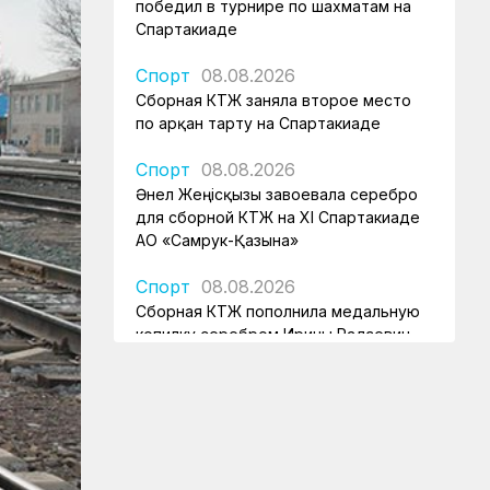
победил в турнире по шахматам на
Спартакиаде
Спорт
08.08.2026
Сборная КТЖ заняла второе место
по арқан тарту на Спартакиаде
Спорт
08.08.2026
Әнел Жеңісқызы завоевала серебро
для сборной КТЖ на XI Спартакиаде
АО «Самрук-Қазына»
Спорт
08.08.2026
Сборная КТЖ пополнила медальную
копилку серебром Ирины Радзевич
Спорт
08.08.2026
Железнодорожница принесла
серебряную медаль для КТЖ
Спорт
08.08.2026