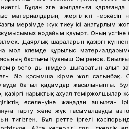
иетті.
Бұдан өзге жылдағыға қарағанда
 материалдарын, жергілікті өнеркәсіп өн
Жазғы мерзімде жүк тиеу ісі аңағұрлым жо
н жұмысымыз әрдайым қауырт. Оның үстіне 
зілмек. Даярлық шараларын қазіргі күннен
ына мол көлемде құрылыс материалдары
нциясының бастығы Қуаныш Әміренов.
Биылғы
н темір-бетонды өнімдер шығаратын алып з
тағы бір қосымша кірме жол салынбақ.
елеуде батыл қадамдар жасалыныпты. Бұ
, қазіргі нарықтық ахуал теміржолшылар ж
ліктің еселенуіне жаңадан ашылған ірі 
нуға тарту және жүк тасымалдауды авток
ын тигізген. Бұл ретте іргелі кәсіпорын
зілуде. Айта кетерлігі сол, іскерлік әрі