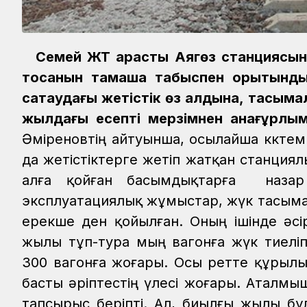
Семей ЖТ қарасты Аягөз станцияс
тоқсанын тамаша табыспен қорытындыла
сақтаудағы жетістік өз алдына, тасыма
жылдағы есепті мерзімнен анағұрлы
Әміреновтің айтуынша, осылайша көктем
да жетістіктерге жетіп жатқан станция
алға қойған басымдықтарға назар ау
эксплуатациялық жұмыстар, жүк тасым
ерекше ден қойылған. Оның ішінде әсір
жылы тұп-тура мың вагонға жүк тиеліп
300 вагонға жоғары. Осы ретте құрылы
басты әріптестің үлесі жоғары. Аталмыш
тапсырыс беріпті. Ал, биылғы жылы бұл