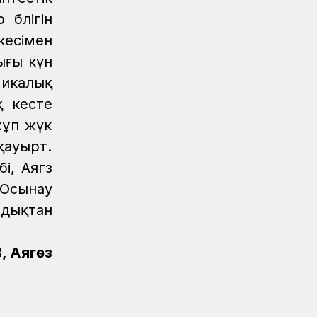
Железнодорожники напомнили 150
бөлігін
детям правила безопасности в
есімен
поездах и вблизи путей
ығы күн
Новости
07.08.2026
микалық
Порт Курык обработал почти 885
тысяч тонн грузов за полгода
қ кесте
жұп жүк
Новости
/
Архив
07.08.2026
қауырт.
Газета Қазақстан теміржолшысы,
№62 от 07 августа 2026 года
і, Аягөз
 Осынау
Новости
06.08.2026
Вопросы противодействия
ндықтан
коррупции обсудили в КТЖ
 Аягөз
Регионы
06.08.2026
Памятник легендарного электровоза
ВЛ60 появился в Сары-Шагане