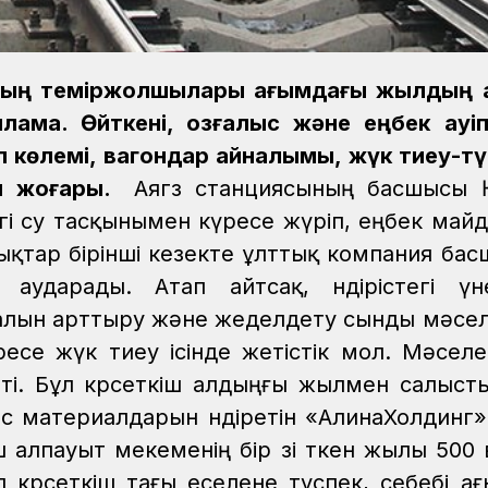
ының теміржолшылары ағымдағы жылдың а
мақ. Өйткені, қозғалыс және еңбек қауіпс
л көлемі, вагондар айналымы, жүк тиеу-тү
м жоғары.
Аягөз станциясының басшысы
гі су тасқынымен күресе жүріп, еңбек май
лықтар бірінші кезекте ұлттық компания ба
дарады. Атап айтсақ, өндірістегі үне
алын арттыру және жеделдету сынды мәсе
есе жүк тиеу ісінде жетістік мол. Мәселен
ті. Бұл көрсеткіш алдыңғы жылмен салыст
с материалдарын өндіретін «АлинаХолдинг
 алпауыт мекеменің бір өзі өткен жылы 500 
 көрсеткіш тағы еселене түспек, себебі а