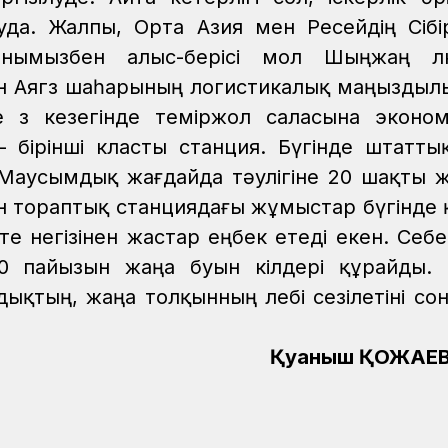
уда.
Жалпы, Орта Азия мен Ресейдің Сібір 
нымызбен алыс-берісі мол Шыңжаң өлк
тін Аягөз шаһарының логистикалық маңыздыл
е өз кезегінде теміржол саласына эконо
 – бірінші класты станция. Бүгінде штатты
Маусымдық жағдайда тәулігіне 20 шақты 
ін тораптық станциядағы жұмыстар бүгінде 
те негізінен жастар еңбек етеді екен. Себеб
 пайызын жаңа буын өкілдері құрайды.
ықтың, жаңа толқынның лебі сезілетіні со
Қуаныш ҚОЖАЕВ,