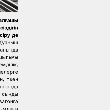
Очередное золото КТЖ на XI
Спартакиаде АО «Самрук-Қазына»
принес пловец
лғашқы
Спорт
08.08.2026
іздігін
Еще один пловец-железнодорожник
принес КТЖ золото на XI
сіру де
Спартакиаде АО «Самрук-Қазына»
 Қуаныш
Спорт
08.08.2026
данында
Еще одну медаль завоевало КТЖ на
сшылығы
XI Спартакиаде АО «Самрук-Қазына»
мділік,
Спорт
08.08.2026
лелерге
Первое золото КТЖ на XI
, өткен
Спартакиаде «Самрук-Қазына»
ырғанда
завоевали пловцы
» сынды
Регионы
07.08.2026
вагонға
После модернизации открыт ж/д
вокзал Аркалыка и назначен новый
ғымдағы