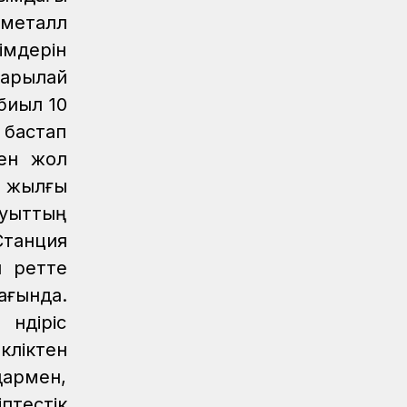
пассажирский поезд
 металл
Новости
07.08.2026
імдерін
Санитарные помещения обновляют
ғарылай
на вокзале «Нурлы жол»
биыл 10
Новости
07.08.2026
 бастап
Для ж/д перевозок одежды, обуви и
мен жол
бытовой техники начали
 жылғы
использовать навигационные пломбы
в ЕАЭС
ауыттың
Станция
Регионы
07.08.2026
Железнодорожники спасли тонущую
л ретте
в Алаколе девушку
ағында.
Новости
07.08.2026
өндіріс
Реконструкция вокзала Астана-1
өліктен
ведется по графику
дармен,
Новости
07.08.2026
птестік