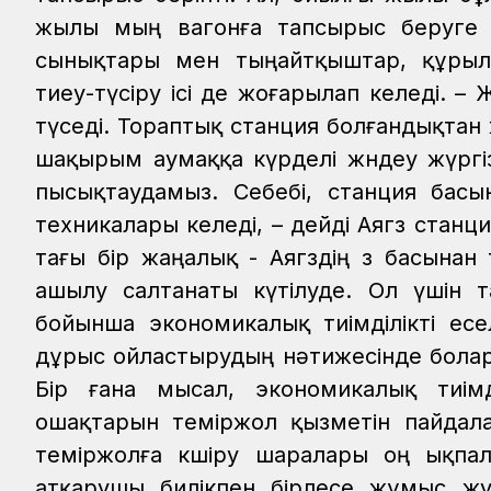
жылы мың вагонға тапсырыс беруге н
сынықтары мен тыңайтқыштар, құрылыс
тиеу-түсіру ісі де жоғарылап келеді.
– 
түседі. Тораптық станция болғандықта
шақырым аумаққа күрделі жөндеу жүргі
пысықтаудамыз. Себебі, станция бас
техникалары келеді, – дейді Аягөз ста
тағы бір жаңалық - Аягөздің өз басына
ашылу салтанаты күтілуде. Ол үшін 
бойынша экономикалық тиімділікті ес
дұрыс ойластырудың нәтижесінде болар
Бір ғана мысал, экономикалық тиімді
ошақтарын теміржол қызметін пайдала
теміржолға көшіру шаралары оң ықпал
атқарушы билікпен бірлесе жұмыс жүргі