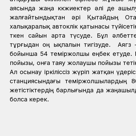
аясында жаңа көкжиектер әлі де ашыл
жалғайтындықтан әрі Қытайдың Ота
халықаралық автокөлік қатынасы түйісе
өткен сайын арта түсуде. Бұл әлбетт
тұрғыдан оң ықпалын тигізуде.
Аягөз
бойынша 54 теміржолшы еңбек етуде. 
пойызы, онға таяу жолаушы пойызы өтет
Ал осынау іркіліссіз жүріп жатқан үдеріс
станциясындағы теміржолшылардың 80
жетістіктердің барлығында да жаңашылд
болса керек.