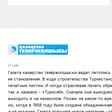
О нас
Газета «Қазақстан теміржолшысы» ведет летопись
ее становления. В ходе строительства Туркестан
печатные листки. И когда отраслевая печать обрел
так и назвали - «Турксиб». Сначала она выходил
выходить и на казахском. Позже на какое-то вр
но, когда в 1958 году была создана объединенная
и на издании. Газета получила новое название -