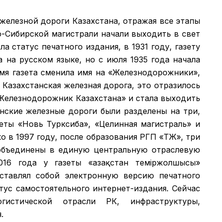
 железной дороги Казахстана, отражая все этапы
о-Сибирской магистрали начали выходить в свет
а статус печатного издания, в 1931 году, газету
а на русском языке, но с июля 1935 года начала
емя газета сменила имя на «Железнодорожники»,
 Казахстанская железная дорога, это отразилось
 «Железнодорожник Казахстана» и стала выходить
анские железные дороги были разделены на три,
зеты «Новь Турксиба», «Целинная магистраль» и
 в 1997 году, после образования РГП «ҚТЖ», три
объединены в единую центральную отраслевую
016 года у газеты «Қазақстан теміржолшысы»
дставлял собой электронную версию печатного
атус самостоятельного интернет-издания. Сейчас
гистической отрасли РК, инфраструктуры,
.