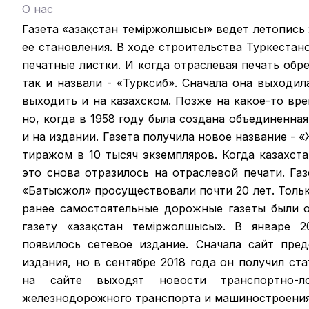
О нас
Газета «Қазақстан теміржолшысы» ведет летопись
ее становления. В ходе строительства Туркестан
печатные листки. И когда отраслевая печать обрел
так и назвали - «Турксиб». Сначала она выходил
выходить и на казахском. Позже на какое-то вр
но, когда в 1958 году была создана объединенная
и на издании. Газета получила новое название -
тиражом в 10 тысяч экземпляров. Когда казахст
это снова отразилось на отраслевой печати. Га
«Батысжол» просуществовали почти 20 лет. Только
ранее самостоятельные дорожные газеты были 
газету «Қазақстан темiржолшысы». В январе 2
появилось сетевое издание. Сначала сайт пре
издания, но в сентябре 2018 года он получил ст
на сайте выходят новости транспортно-ло
железнодорожного транспорта и машиностроения