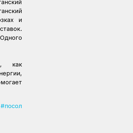
танский
использовать навигационные пломбы
в ЕАЭС
анский
зках и
Регионы
07.08.2026
тавок.
Железнодорожники спасли тонущую
в Алаколе девушку
«Одного
Новости
07.08.2026
Реконструкция вокзала Астана-1
ведется по графику
х, как
Новости
07.08.2026
нергии,
Железнодорожники напомнили 150
могает
детям правила безопасности в
поездах и вблизи путей
Новости
07.08.2026
#посол
Порт Курык обработал почти 885
тысяч тонн грузов за полгода
Новости
/
Архив
07.08.2026