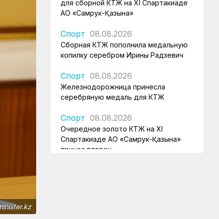
для сборной КТЖ на XI Спартакиаде
АО «Самрук-Қазына»
Спорт
08.08.2026
Сборная КТЖ пополнила медальную
копилку серебром Ирины Радзевич
Спорт
08.08.2026
Железнодорожница принесла
серебряную медаль для КТЖ
Спорт
08.08.2026
Очередное золото КТЖ на XI
Спартакиаде АО «Самрук-Қазына»
принес пловец
Спорт
08.08.2026
Еще один пловец-железнодорожник
принес КТЖ золото на XI
Спартакиаде АО «Самрук-Қазына»
inister.kz