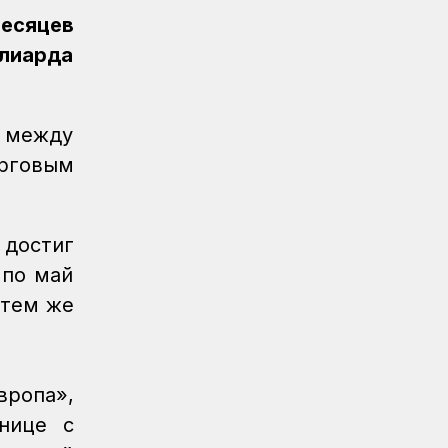
Спорт
08.08.2026
месяцев
Еще одну медаль завоевало КТЖ на
XI Спартакиаде АО «Самрук-Қазына»
лиарда
Спорт
08.08.2026
Первое золото КТЖ на XI
о между
Спартакиаде «Самрук-Қазына»
завоевали пловцы
рговым
Регионы
07.08.2026
После модернизации открыт ж/д
 достиг
вокзал Аркалыка и назначен новый
пассажирский поезд
 по май
 тем же
Новости
07.08.2026
Санитарные помещения обновляют
на вокзале «Нурлы жол»
Новости
07.08.2026
ропа»,
Для ж/д перевозок одежды, обуви и
нице с
бытовой техники начали