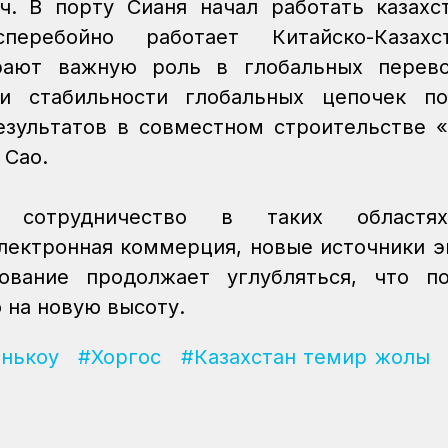
ч. В порту Сианя начал работать казахс
еребойно работает Китайско-Казахст
грают важную роль в глобальных перево
и стабильности глобальных цепочек пос
зультатов в совместном строительстве 
 Сао.
 сотрудничество в таких областя
лектронная коммерция, новые источники э
вание продолжает углубляться, что по
 на новую высоту.
нькоу
#Хоргос
#Казахстан темир жолы