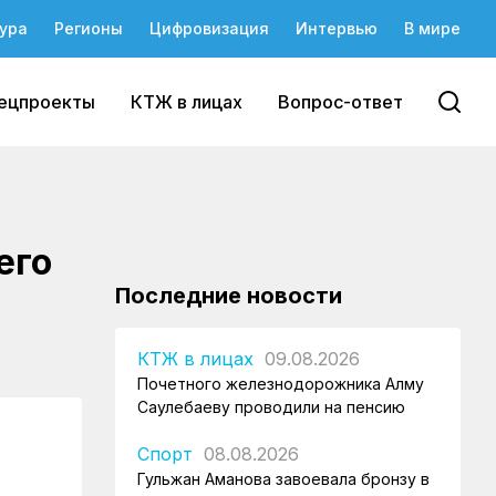
ура
Регионы
Цифровизация
Интервью
В мире
ецпроекты
КТЖ в лицах
Вопрос-ответ
его
Последние новости
КТЖ в лицах
09.08.2026
Почетного железнодорожника Алму
Саулебаеву проводили на пенсию
Спорт
08.08.2026
Гульжан Аманова завоевала бронзу в