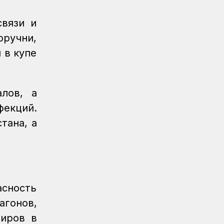
связи и
ручни,
 в купе
лов, а
фекций.
тана, а
сность
агонов,
жиров в