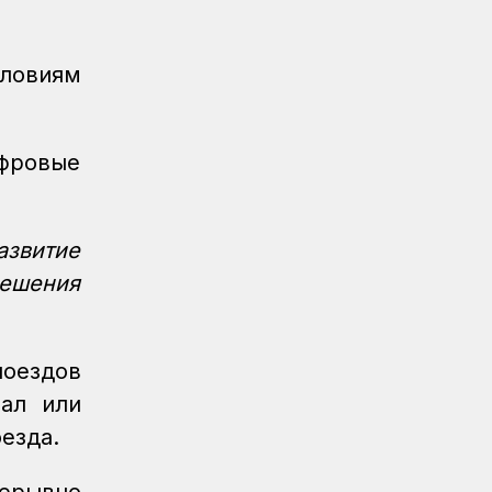
словиям
ифровые
азвитие
решения
поездов
зал или
езда.
ерывно