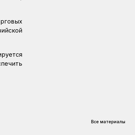
пассажирский поезд
Новости
07.08.2026
рговых
Санитарные помещения обновляют
на вокзале «Нурлы жол»
зийской
Новости
07.08.2026
Для ж/д перевозок одежды, обуви и
руется
бытовой техники начали
использовать навигационные пломбы
спечить
в ЕАЭС
Регионы
07.08.2026
Железнодорожники спасли тонущую
в Алаколе девушку
Новости
07.08.2026
Реконструкция вокзала Астана-1
ведется по графику
Все материалы
Новости
07.08.2026