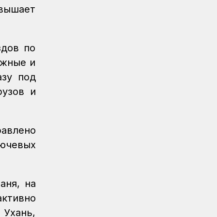
Очередное золото КТЖ на XI
вышает
Спартакиаде АО «Самрук-Қазына»
принес пловец
Спорт
08.08.2026
здов по
Еще один пловец-железнодорожник
ожные и
принес КТЖ золото на XI
азу под
Спартакиаде АО «Самрук-Қазына»
рузов и
Спорт
08.08.2026
Еще одну медаль завоевало КТЖ на
XI Спартакиаде АО «Самрук-Қазына»
равлено
Спорт
08.08.2026
лючевых
Первое золото КТЖ на XI
Спартакиаде «Самрук-Қазына»
завоевали пловцы
аня, на
Регионы
07.08.2026
ктивно
После модернизации открыт ж/д
Ухань,
вокзал Аркалыка и назначен новый