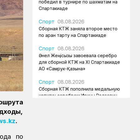
победил в турнире по шахматам на
Спартакиаде
Спорт
08.08.2026
Сборная КТЖ заняла второе место
по арқан тарту на Спартакиаде
Спорт
08.08.2026
Әнел Жеңісқызы завоевала серебро
для сборной КТЖ на XI Спартакиаде
АО «Самрук-Қазына»
Спорт
08.08.2026
Сборная КТЖ пополнила медальную
копилку серебром Ирины Радзевич
ршрута
Спорт
08.08.2026
дходы,
Железнодорожница принесла
ws.kz
.
серебряную медаль для КТЖ
Спорт
08.08.2026
года по