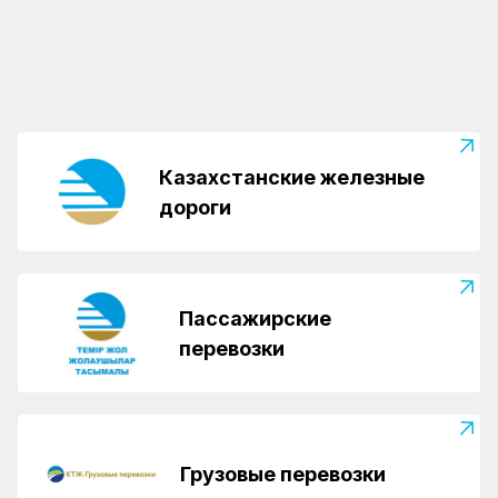
железнодорожника Акназара Карибаева
объехал все казахстанские отделения
железных дорог
Казахстанские железные
дороги
Пассажирские
перевозки
Грузовые перевозки