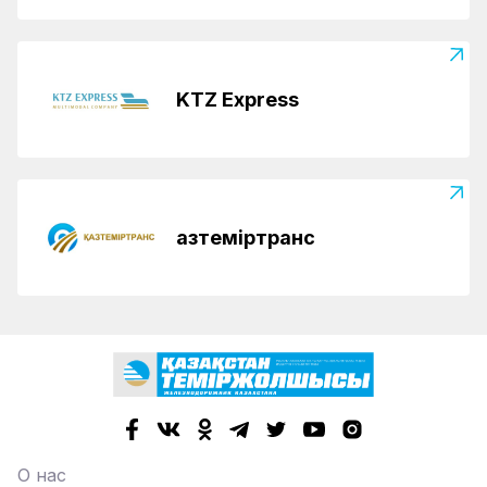
KTZ Express
Қазтеміртранс
О нас