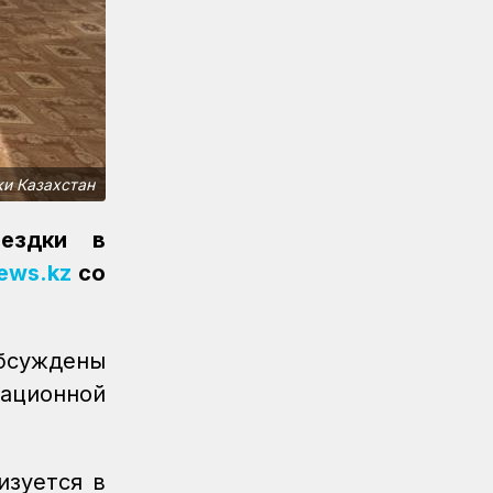
путях
Регионы
06.08.2026
Костанайские железнодорожники
продолжают акцию «Безопасный
переезд»
Новости
05.08.2026
ки Казахстан
Железнодорожники провели
профилактическую акцию
оездки в
«Безопасный переезд» на 53
железнодорожных переездах
news.kz
со
Новости
05.08.2026
Казахстан увеличил экспорт
бсуждены
зерна и муки почти на 13%
ационной
Новости
05.08.2026
Транспортные полицейские
провели рейд на вокзале Астана-1
изуется в