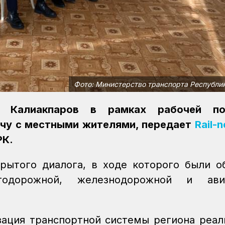
Фото: Министерство транспорта Республи
т Калиакпаров в рамках рабочей п
ечу с местными жителями, передает
Rail-
РК.
рытого диалога, в ходе которого были о
тодорожной, железнодорожной и ави
ация транспортной системы региона реал