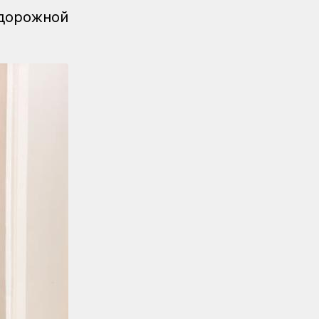
дорожной
Новости
04.08.2026
Дополнительные меры по
охлаждению здания примут на
вокзале Нурлы жол
Новости
/
Архив
04.08.2026
Газета Қазақстан теміржолшысы,
№60-61 от 04 августа 2026 года