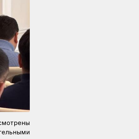
ссмотрены
тельными