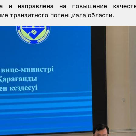
ва и направлена на повышение качест
ние транзитного потенциала области.