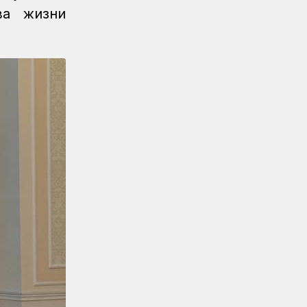
Новости
05.08.2026
ва жизни
Итоги работы в сфере
регулируемых услуг за первое
полугодие подвели в КТЖ
Регионы
05.08.2026
День работников
железнодорожного транспорта
отметили в Костанайском регионе
Регионы
04.08.2026
Около 150 карагандинских
железнодорожников отметили
государственными и отраслевыми
наградами
Регионы
04.08.2026
Чествование лучших работников
железнодорожной отрасли
прошло в Усть-Каменогорске