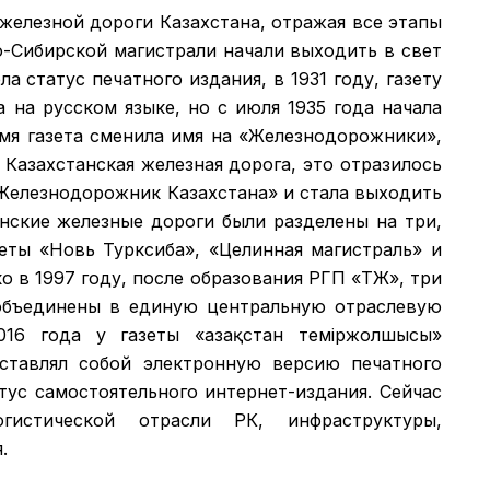
 железной дороги Казахстана, отражая все этапы
о-Сибирской магистрали начали выходить в свет
а статус печатного издания, в 1931 году, газету
а на русском языке, но с июля 1935 года начала
емя газета сменила имя на «Железнодорожники»,
 Казахстанская железная дорога, это отразилось
 «Железнодорожник Казахстана» и стала выходить
анские железные дороги были разделены на три,
зеты «Новь Турксиба», «Целинная магистраль» и
 в 1997 году, после образования РГП «ҚТЖ», три
объединены в единую центральную отраслевую
016 года у газеты «Қазақстан теміржолшысы»
дставлял собой электронную версию печатного
атус самостоятельного интернет-издания. Сейчас
гистической отрасли РК, инфраструктуры,
.