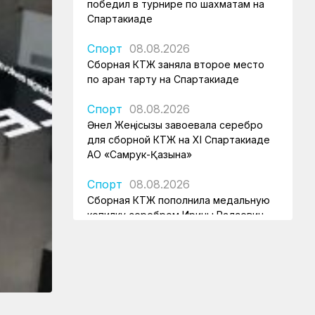
победил в турнире по шахматам на
Спартакиаде
Спорт
08.08.2026
Сборная КТЖ заняла второе место
по арқан тарту на Спартакиаде
Спорт
08.08.2026
Әнел Жеңісқызы завоевала серебро
для сборной КТЖ на XI Спартакиаде
АО «Самрук-Қазына»
Спорт
08.08.2026
Сборная КТЖ пополнила медальную
копилку серебром Ирины Радзевич
Спорт
08.08.2026
Железнодорожница принесла
серебряную медаль для КТЖ
Спорт
08.08.2026