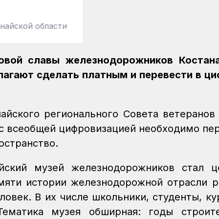
найской области
довой славы железнодорожников Костана
лагают сделать платным и перевести в ц
айского регионального Совета ветеранов
и с всеобщей цифровизацией необходимо пе
остранство.
йский музей железнодорожников стал ц
мяти истории железнодорожной отрасли р
овек. В их числе школьники, студенты, ку
Тематика музея обширная: годы строите