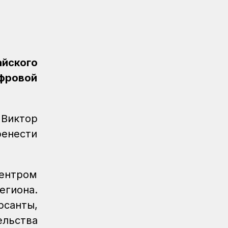
Очередное золото КТЖ на XI
Спартакиаде АО «Самрук-Қазына»
принес пловец
Спорт
08.08.2026
Еще один пловец-железнодорожник
йского
принес КТЖ золото на XI
ифровой
Спартакиаде АО «Самрук-Қазына»
Спорт
08.08.2026
Еще одну медаль завоевало КТЖ на
 Виктор
XI Спартакиаде АО «Самрук-Қазына»
ренести
Спорт
08.08.2026
Первое золото КТЖ на XI
Спартакиаде «Самрук-Қазына»
ентром
завоевали пловцы
егиона.
Регионы
07.08.2026
рсанты,
После модернизации открыт ж/д
льства
вокзал Аркалыка и назначен новый