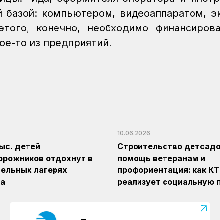
 базой: компьютером, видеоаппаратом, э
того, конечно, необходимо финансиров
кое-то из предприятий.
10.06.2026
тыс. детей
Строительство детсадов
орожников отдохнут в
помощь ветеранам и
ельных лагерях
профориентация: как К
на
реализует социальную 