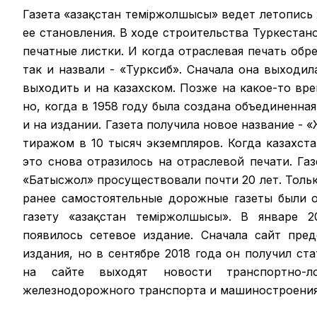
Газета «Қазақстан теміржолшысы» ведет летопись
ее становления. В ходе строительства Туркестан
печатные листки. И когда отраслевая печать обрел
так и назвали - «Турксиб». Сначала она выходил
выходить и на казахском. Позже на какое-то вр
но, когда в 1958 году была создана объединенная
и на издании. Газета получила новое название -
тиражом в 10 тысяч экземпляров. Когда казахст
это снова отразилось на отраслевой печати. Га
«Батысжол» просуществовали почти 20 лет. Только
ранее самостоятельные дорожные газеты были 
газету «Қазақстан темiржолшысы». В январе 2
появилось сетевое издание. Сначала сайт пре
издания, но в сентябре 2018 года он получил ст
на сайте выходят новости транспортно-ло
железнодорожного транспорта и машиностроения