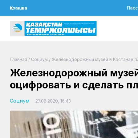
Қазақша
Пасс
Главная
/
Социум
/
Железнодорожный музей в Костанае п
Железнодорожный музей
оцифровать и сделать п
Социум
27.08.2020, 16:43