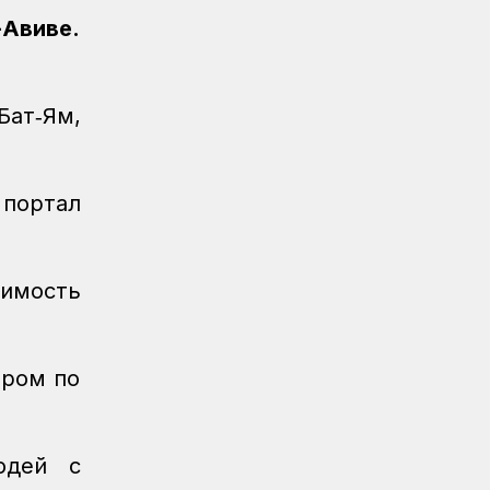
Новости
/
Архив
07.08.2026
-Авиве.
Газета Қазақстан теміржолшысы, №62
от 07 августа 2026 года
Новости
06.08.2026
Бат‑Ям,
Вопросы противодействия
коррупции обсудили в КТЖ
Регионы
06.08.2026
портал
Памятник легендарного электровоза
ВЛ60 появился в Сары-Шагане
оимость
Новости
06.08.2026
Долгосрочное сервисное
обслуживание повышает
надежность локомотивного парка
ером по
КТЖ
Регионы
06.08.2026
Павлодарские железнодорожники
юдей с
проводят профилактику