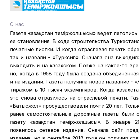
О нас
Газета «Қазақстан теміржолшысы» ведет летопись
ее становления. В ходе строительства Туркестан
печатные листки. И когда отраслевая печать обрел
так и назвали - «Турксиб». Сначала она выходил
выходить и на казахском. Позже на какое-то вр
но, когда в 1958 году была создана объединенная
и на издании. Газета получила новое название -
тиражом в 10 тысяч экземпляров. Когда казахст
это снова отразилось на отраслевой печати. Га
«Батысжол» просуществовали почти 20 лет. Только
ранее самостоятельные дорожные газеты были 
газету «Қазақстан темiржолшысы». В январе 2
появилось сетевое издание. Сначала сайт пре
издания, но в сентябре 2018 года он получил ст