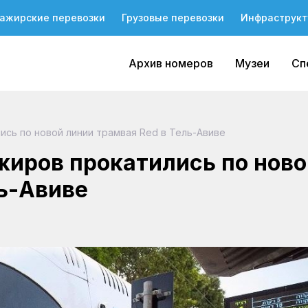
ажирские перевозки
Грузовые перевозки
Инфраструкт
Архив номеров
Музеи
Сп
ись по новой линии трамвая Red в Тель-Авиве
жиров прокатились по ново
ль-Авиве