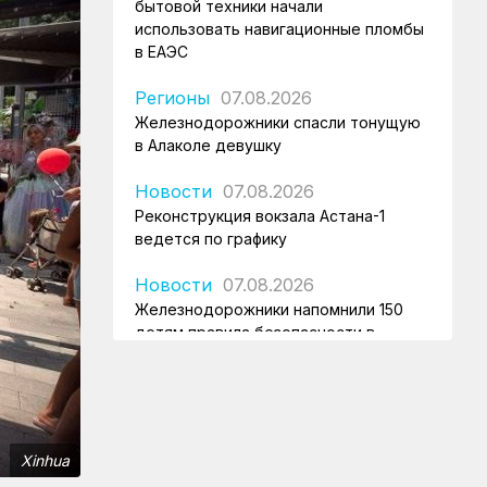
бытовой техники начали
использовать навигационные пломбы
в ЕАЭС
Регионы
07.08.2026
Железнодорожники спасли тонущую
в Алаколе девушку
Новости
07.08.2026
Реконструкция вокзала Астана-1
ведется по графику
Новости
07.08.2026
Железнодорожники напомнили 150
детям правила безопасности в
поездах и вблизи путей
Новости
07.08.2026
Порт Курык обработал почти 885
тысяч тонн грузов за полгода
Xinhua