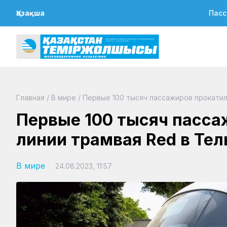
Қазақша
Пасс
Главная
/
В мире
/
Первые 100 тысяч пассажиров прокатил
Первые 100 тысяч пасса
линии трамвая Red в Те
В мире
24.08.2023, 11:57