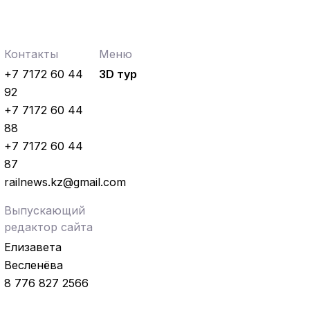
Новости
04.08.2026
Акция «Безопасный переезд» прошла
на железнодорожном переезде
станции Астана
Контакты
Меню
+7 7172 60 44
3D тур
92
+7 7172 60 44
88
+7 7172 60 44
87
railnews.kz@gmail.com
Выпускающий
редактор сайта
Елизавета
Весленёва
8 776 827 2566