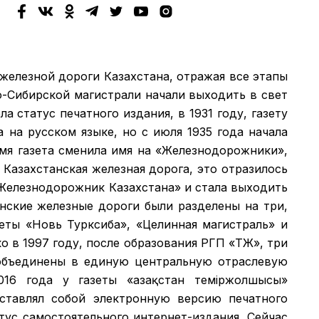
 железной дороги Казахстана, отражая все этапы
о-Сибирской магистрали начали выходить в свет
а статус печатного издания, в 1931 году, газету
а на русском языке, но с июля 1935 года начала
емя газета сменила имя на «Железнодорожники»,
 Казахстанская железная дорога, это отразилось
 «Железнодорожник Казахстана» и стала выходить
анские железные дороги были разделены на три,
зеты «Новь Турксиба», «Целинная магистраль» и
 в 1997 году, после образования РГП «ҚТЖ», три
объединены в единую центральную отраслевую
016 года у газеты «Қазақстан теміржолшысы»
дставлял собой электронную версию печатного
атус самостоятельного интернет-издания. Сейчас