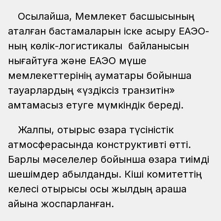
Осылайша, Мемлекет басшысының
аталған бастамаларын іске асыру ЕАЭО-
ның көлік-логистикалық байланысын
нығайтуға және ЕАЭО мүше
мемлекеттерінің аумақтары бойынша
тауарлардың «үздіксіз транзитін»
қамтамасыз етуге мүмкіндік береді.
Жалпы, отырыс өзара түсіністік
атмосферасында конструктивті өтті.
Барлық мәселелер бойынша өзара тиімді
шешімдер қабылданды. Кіші комитеттің
келесі отырысы осы жылдың қараша
айына жоспарланған.