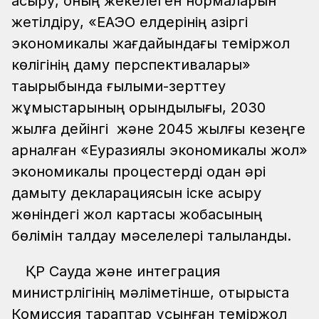
асыру, оның жекелеген нормаларын
жетілдіру, «ЕАЭО елдерінің қазіргі
экономикалық жағдайындағы теміржол
көлігінің даму перспективалары»
тақырыбында ғылыми-зерттеу
жұмыстарының орындылығы, 2030
жылға дейінгі және 2045 жылғы кезеңге
арналған «Еуразиялық экономикалық жол»
экономикалық процестерді одан әрі
дамыту декларациясын іске асыру
жөніндегі жол картасы жобасының
бөлімін талдау мәселелері талқыланды.
ҚР Сауда және интеграция
министрлігінің мәліметінше, отырыста
Комиссия тараптар ұсынған теміржол