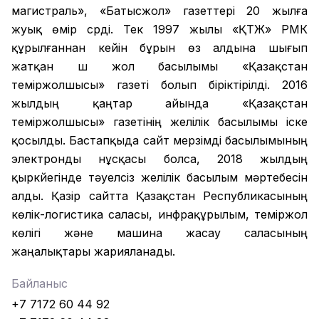
магистраль», «Батысжол» газеттері 20 жылға
жуық өмір сүрді. Тек 1997 жылы «ҚТЖ» РМК
құрылғаннан кейін бұрын өз алдына шығып
жатқан үш жол басылымы «Қазақстан
теміржолшысы» газеті болып біріктірілді. 2016
жылдың қаңтар айында «Қазақстан
теміржолшысы» газетінің желілік басылымы іске
қосылды. Бастапқыда сайт мерзімді басылымының
электронды нұсқасы болса, 2018 жылдың
қыркүйегінде тәуелсіз желілік басылым мәртебесін
алды. Қазір сайтта Қазақстан Республикасының
көлік-логистика саласы, инфрақұрылым, теміржол
көлігі және машина жасау саласының
жаңалықтары жарияланады.
Байланыс
+7 7172 60 44 92