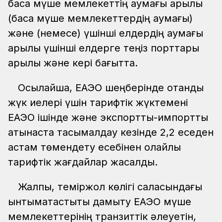
басқа мүше мемлекеттің аумағы арқылы
(басқа мүше мемлекеттердің аумағы)
және (немесе) үшінші елдердің аумағы
арқылы үшінші елдерге теңіз порттары
арқылы және кері бағытта.
Осылайша, ЕАЭО шеңберінде отандық
жүк иелері үшін тарифтік жүктемені
ЕАЭО ішінде және экспорттық-импорттық
қатынаста тасымалдау кезінде 2,2 еседен
астам төмендету есебінен қолайлы
тарифтік жағдайлар жасалды.
Жалпы, теміржол көлігі саласындағы
ынтымақтастықты дамыту ЕАЭО мүше
мемлекеттерінің транзиттік әлеуетін,