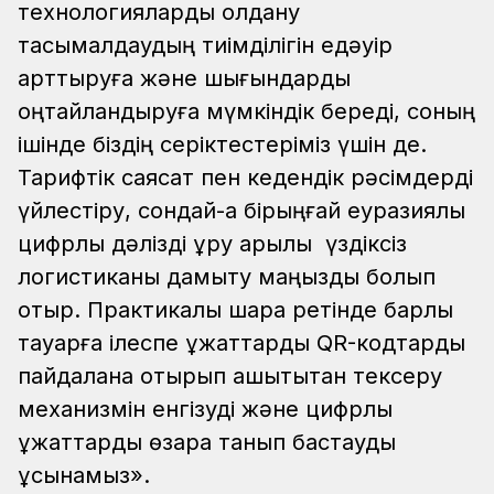
технологияларды қолдану
тасымалдаудың тиімділігін едәуір
арттыруға және шығындарды
оңтайландыруға мүмкіндік береді, соның
ішінде біздің серіктестеріміз үшін де.
Тарифтік саясат пен кедендік рәсімдерді
үйлестіру, сондай-ақ бірыңғай еуразиялық
цифрлық дәлізді құру арқылы үздіксіз
логистиканы дамыту маңызды болып
отыр. Практикалық шара ретінде барлық
тауарға ілеспе құжаттарды QR-кодтарды
пайдалана отырып қашықтықтан тексеру
механизмін енгізуді және цифрлық
құжаттарды өзара танып бастауды
ұсынамыз».