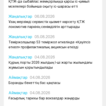
ҚТЖ-да сыбайлас жемқорлыққа қарсы іс-қимыл
мәселелері бойынша оқыту іс-шарасы өтті
Жаңалықтар
06.08.2026
Ұзақ мерзімді сервистік қызмет көрсету ҚТЖ
локомотив паркінің сенімділігін арттырады
Жаңалықтар
05.08.2026
Теміржолшылар 53 теміржол өткелінде «Қауіпсіз
өткел» профилактикалық акциясын өткізді
Жаңалықтар
04.08.2026
Құрық порты 2026 жылдың І-ші жарты жылындағы
жұмысын қорытындылады
Аймақтар
04.08.2026
Боранды бекеттің бас қақпасы
Аймақтар
04.08.2026
Ғасырлық тарихы бар вокзалдар жаңарды