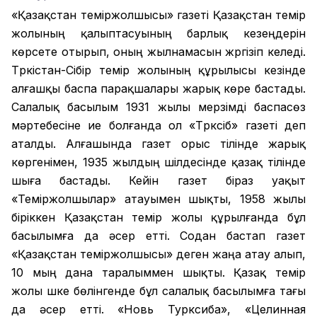
«Қазақстан теміржолшысы» газеті Қазақстан темір
жолының қалыптасуының барлық кезеңдерін
көрсете отырып, оның жылнамасын жүргізіп келеді.
Түркістан-Сібір темір жолының құрылысы кезінде
алғашқы баспа парақшалары жарық көре бастады.
Салалық басылым 1931 жылы мерзімді баспасөз
мәртебесіне ие болғанда ол «Түрксіб» газеті деп
аталды. Алғашында газет орыс тілінде жарық
көргенімен, 1935 жылдың шілдесінде қазақ тілінде
шыға бастады. Кейін газет біраз уақыт
«Теміржолшылар» атауымен шықты, 1958 жылы
біріккен Қазақстан темір жолы құрылғанда бұл
басылымға да әсер етті. Содан бастап газет
«Қазақстан теміржолшысы» деген жаңа атау алып,
10 мың дана таралыммен шықты. Қазақ темір
жолы үшке бөлінгенде бұл салалық басылымға тағы
да әсер етті. «Новь Турксиба», «Целинная