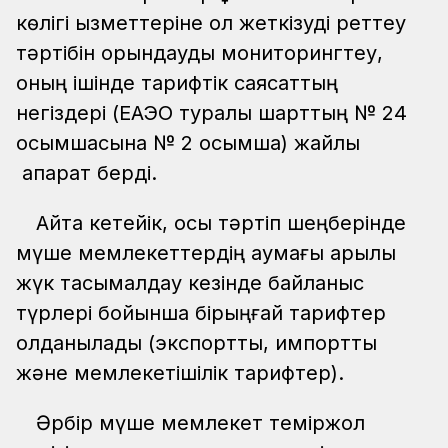
көлігі қызметтеріне қол жеткізуді реттеу
тәртібін орындауды мониторингтеу,
оның ішінде тарифтік саясаттың
негіздері (ЕАЭО туралы шарттың № 24
қосымшасына № 2 қосымша) жайлы
ақпарат берді.
Айта кетейік, осы тәртіп шеңберінде
мүше мемлекеттердің аумағы арқылы
жүк тасымалдау кезінде байланыс
түрлері бойынша бірыңғай тарифтер
қолданылады (экспорттық, импорттық
және мемлекетішілік тарифтер).
Әрбір мүше мемлекет теміржол