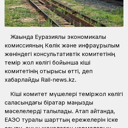
Жақында Еуразиялық экономикалық
комиссияның Көлік және инфрақұрылым
жөніндегі консультативтік комитетінің
темір жол көлігі бойынша кіші
комитетінің отырысы өтті, деп
хабарлайды Rail-news.kz.
Кіші комитет мүшелері теміржол көлігі
саласындағы бірқатар маңызды
мәселелерді талқылады. Атап айтқанда,
ЕАЭО туралы шарттың ережелерін іске