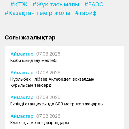
#ҚТЖ
#Жүк тасымалы
#ЕАЭО
#Қазақстан темір жолы
#тариф
Соңғы жаңалықтар
Аймақтар
07.08.2026
Кәсіби шыңдалу мектебі
Аймақтар
07.08.2026
Нұрлыбек Нәлібаев Ақтөбедегі вокзалдың
құрылысын тексерді
Аймақтар
07.08.2026
Екпінді станциясында 800 метр жол жаңарды
Аймақтар
07.08.2026
Күзет қызметінің қырандары