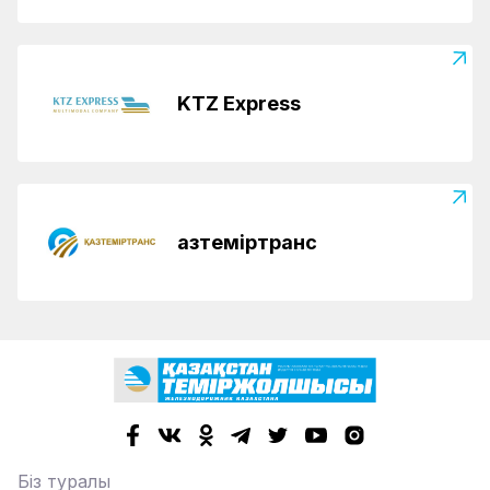
KTZ Express
Қазтеміртранс
Біз туралы