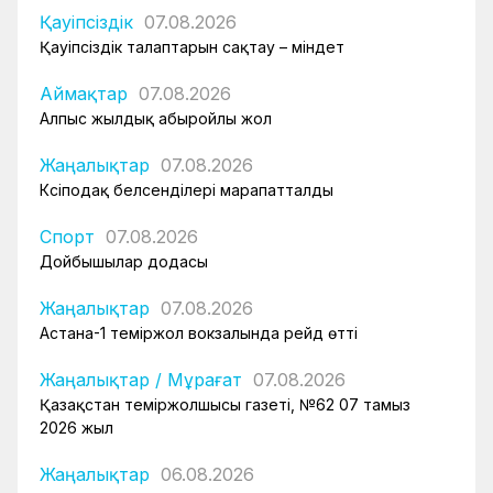
Қауіпсіздік
07.08.2026
Қауіпсіздік талаптарын сақтау – міндет
Аймақтар
07.08.2026
Алпыс жылдық абыройлы жол
Жаңалықтар
07.08.2026
Кәсіподақ белсенділері марапатталды
Спорт
07.08.2026
Дойбышылар додасы
Жаңалықтар
07.08.2026
Астана-1 теміржол вокзалында рейд өтті
Жаңалықтар
/
Мұрағат
07.08.2026
Қазақстан теміржолшысы газеті, №62 07 тамыз
2026 жыл
Жаңалықтар
06.08.2026