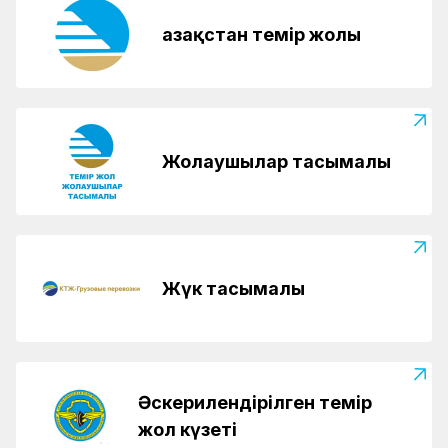
Қазақстан темір жолы
Жолаушылар тасымалы
Жүк тасымалы
Әскерилендірілген темір
жол күзеті