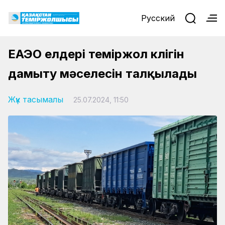
Русский
ЕАЭО елдері теміржол көлігін
дамыту мәселесін талқылады
Жүк тасымалы
25.07.2024, 11:50