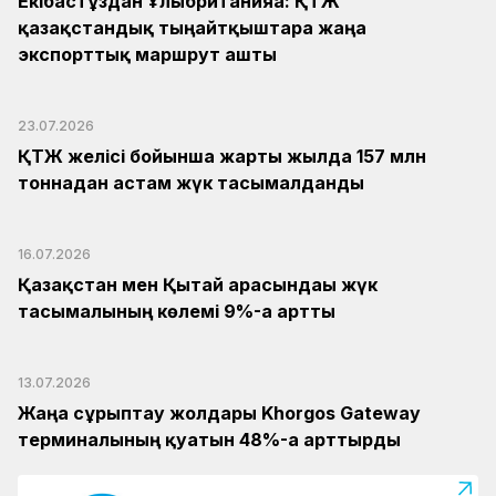
Екібастұздан Ұлыбританияға: ҚТЖ
қазақстандық тыңайтқыштарға жаңа
экспорттық маршрут ашты
23.07.2026
ҚТЖ желісі бойынша жарты жылда 157 млн
тоннадан астам жүк тасымалданды
16.07.2026
Қазақстан мен Қытай арасындағы жүк
тасымалының көлемі 9%-ға артты
13.07.2026
Жаңа сұрыптау жолдары Khorgos Gateway
терминалының қуатын 48%-ға арттырды