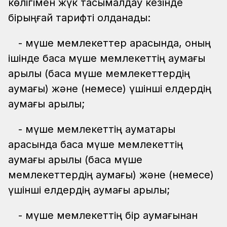
көлігімен жүк тасымалдау кезінде
бірыңғай тарифті қолданады:
- мүше мемлекеттер арасында, оның
ішінде басқа мүше мемлекеттің аумағы
арқылы (басқа мүше мемлекеттердің
аумағы) және (немесе) үшінші елдердің
аумағы арқылы;
- мүше мемлекеттің аумақтары
арасында басқа мүше мемлекеттің
аумағы арқылы (басқа мүше
мемлекеттердің аумағы) және (немесе)
үшінші елдердің аумағы арқылы;
- мүше мемлекеттің бір аумағынан