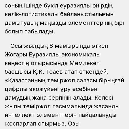
соның ішінде бүкіл еуразиялық өңірдің
көлік-логистикалық байланыстылығын
дамытудың маңызды элементтерінің бірі
болып табылады.
Осы жылдың 8 мамырында өткен
Жоғары Еуразиялық экономикалық
кеңестің отырысында Мемлекет
басшысы Қ.К. Тоқаев атап өткендей,
«Қазақстанның теміржол саласы бірыңғай
цифрлық экожүйені құру есебінен
дамудың жаңа серпінін алады. Келесі
жылы теміржол тасымалында жасанды
интеллект элементтерін пайдалануды
жоспарлап отырмыз. Озық