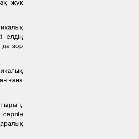
тақ жүк
тикалық
і елдің
 да зор
микалық
ан ғана
ттырып,
 серпін
қаралық