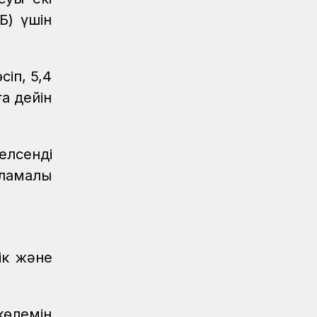
Теміржолшылар қоржынында –
Б) үшін
кезекті күміс медаль
Спорт
08.08.2026
«Самұрық-Қазына» Спартакиадасы:
іп, 5,4
ҚТЖ аруы жүзуден күміс жүлде иеленді
а дейін
Спорт
08.08.2026
XI Спартакиадада ҚТЖ қоржынына
тағы бір алтын медаль түсті
елсенді
Спорт
08.08.2026
аламалы
«Самұрық-Қазына» XI
Спартакиадасында жүзуден ҚТЖ
еншісіне тағы бір алтын медаль түсті
Спорт
08.08.2026
ік және
ҚТЖ «Самұрық-Қазына» АҚ XI
Спартакиадасында тағы бір алтын
медаль жеңіп алды
көлемін