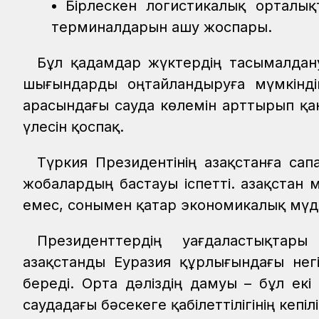
Бірлескен логистикалық орталық
терминалдарын ашу жоспары.
Бұл қадамдар жүктердің тасымалдан
шығындарды оңтайландыруға мүмкіндік
арасындағы сауда көлемін арттырып қан
үлесін қоспақ.
Түркия Президентінің Қазақстанға с
жобалардың бастауы іспетті. Қазақстан
емес, сонымен қатар экономикалық мүдд
Президенттердің уағдаластықтары 
Қазақстанды Еуразия құрлығындағы негі
береді. Орта дәліздің дамуы – бұл екі
саудадағы бәсекеге қабілеттілігінің кепілі