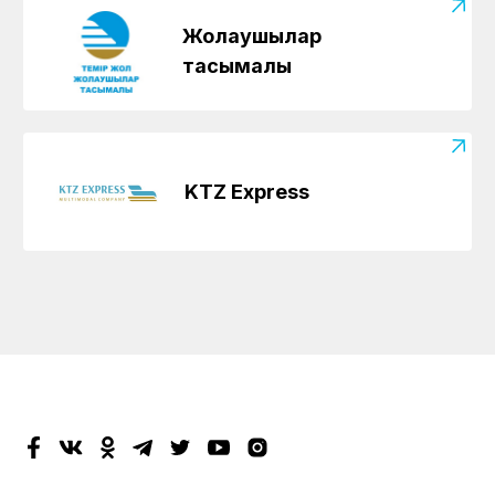
Жолаушылар
тасымалы
KTZ Express