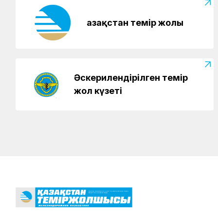
Қазақстан темір жолы
Әскерилендірілген темір
жол күзеті