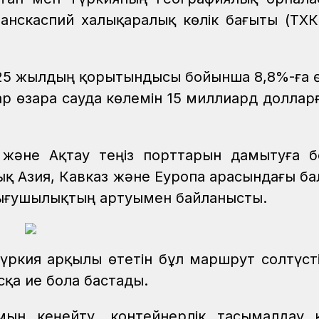
анскаспий халықаралық көлік бағыты (ТХК
25 жылдың қорытындысы бойынша 8,8%-ға өс
р өзара сауда көлемін 15 миллиард долларғ
қ және Ақтау теңіз порттарын дамытуға б
лық Азия, Кавказ және Еуропа арасындағы б
ызығушылықтың артуымен байланысты.
Түркия арқылы өтетін бұл маршрут солтүст
қа ие бола бастады.
ын кеңейту, контейнерлік тасымалдау 