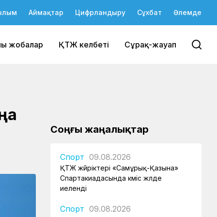
ылым
Аймақтар
Цифрландыру
Сұхбат
Әлемде
йы жобалар
ҚТЖ келбеті
Сұрақ-жауап
аңа
Соңғы жаңалықтар
Спорт
09.08.2026
ҚТЖ жүйріктері «Самұрық-Қазына»
Спартакиадасында күміс жүлде
иеленді
Спорт
09.08.2026