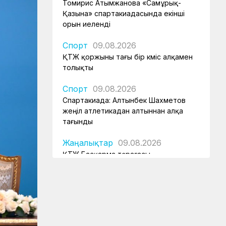
Томирис Атымжанова «Самұрық-
Қазына» спартакиадасында екінші
орын иеленді
Спорт
09.08.2026
ҚТЖ қоржыны тағы бір күміс алқамен
толықты
Спорт
09.08.2026
Спартакиада: Алтынбек Шахметов
жеңіл атлетикадан алтыннан алқа
тағынды
Жаңалықтар
09.08.2026
ҚТЖ Басқарма төрағасы
спартакиаданың ашылуына қатысып,
елорданың теміржол объектісін
аралап шықты
ҚТЖ келбеті
09.08.2026
Болат магистраліндегі дәуір