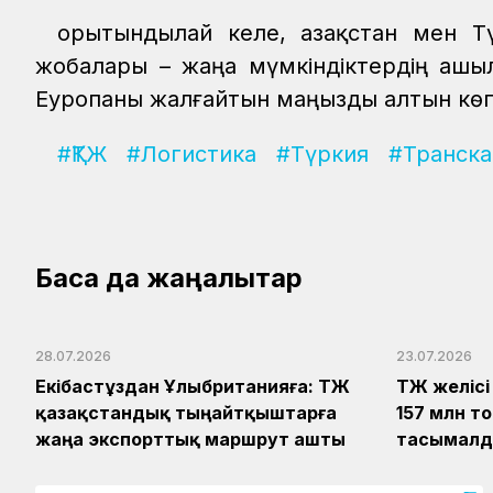
Қорытындылай келе, Қазақстан мен Т
жобалары – жаңа мүмкіндіктердің ашы
Еуропаны жалғайтын маңызды алтын көп
#ҚТЖ
#Логистика
#Түркия
#Транска
Басқа да жаңалықтар
28.07.2026
23.07.2026
Екібастұздан Ұлыбританияға: ҚТЖ
ҚТЖ желіс
қазақстандық тыңайтқыштарға
157 млн т
жаңа экспорттық маршрут ашты
тасымал