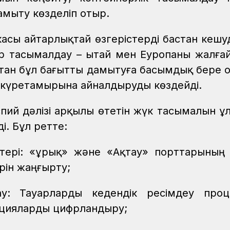
мыту көзделіп отыр.
касы айтарлықтай өзгерістерді бастан кешу
р тасымалдау – Қытай мен Еуропаны жалға
қстан бұл бағытты дамытуға басымдық бере 
к күретамырына айналдыруды көздейді.
пий дәлізі арқылы өтетін жүк тасымалын ұл
і. Бұл ретте:
іктері: «Құрық» және «Ақтау» порттарының
рін жаңғырту;
у: Тауарларды кедендік ресімдеу проц
ацияларды цифрландыру;