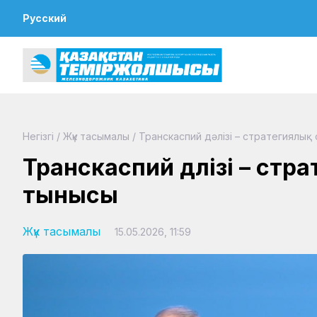
Русский
Негізгі
/
Жүк тасымалы
/
Транскаспий дәлізі – стратегиялық 
Транскаспий дәлізі – стр
тынысы
Жүк тасымалы
15.05.2026, 11:59