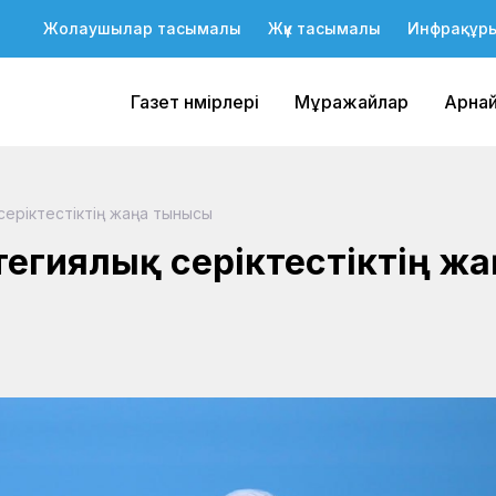
Жолаушылар тасымалы
Жүк тасымалы
Инфрақұр
Газет нөмірлері
Мұражайлар
Арна
серіктестіктің жаңа тынысы
атегиялық серіктестіктің ж