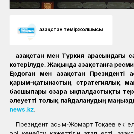
Қазақстан теміржолшысы
Қазақстан мен Түркия арасындағы 
көтерілуде. Жақында Қазақстанға ресм
Ердоған мен Қазақстан Президенті 
қарым-қатынастың стратегиялық м
басшылары өзара ықпалдастықты терең
әлеуетті толық пайдаланудың маңыз
news.kz
.
Президент Қасым-Жомарт Тоқаев екі 
әрі кеңейту қажеттігін атап өтті. Қаз