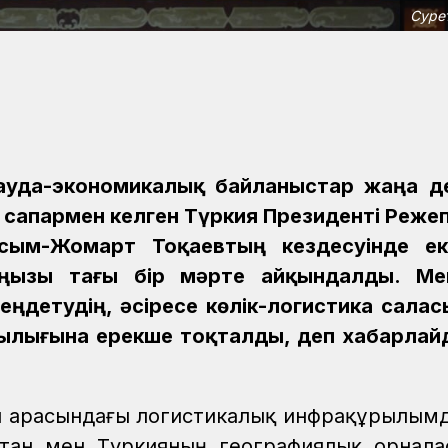
Суре
сауда-экономикалық байланыстар жаңа д
и сапармен келген Түркия Президенті Реже
Қасым-Жомарт Тоқаевтың кездесуінде ек
аңызы тағы бір мәрте айқындалды. Ме
детудің, әсіресе көлік-логистика сала
дылығына ерекше тоқталды, деп хабарла
ел арасындағы логистикалық инфрақұрылым
ақстан мен Түркияның географиялық орнала