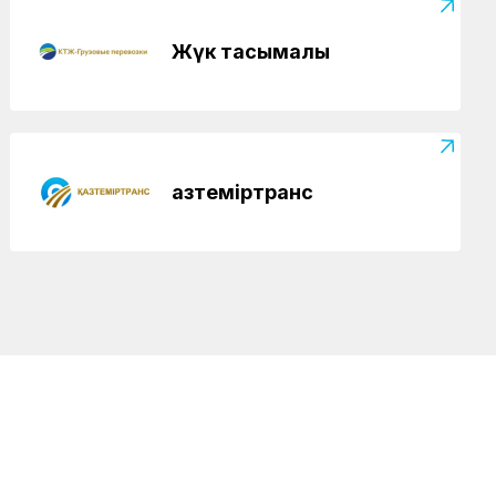
Жүк тасымалы
Қазтеміртранс