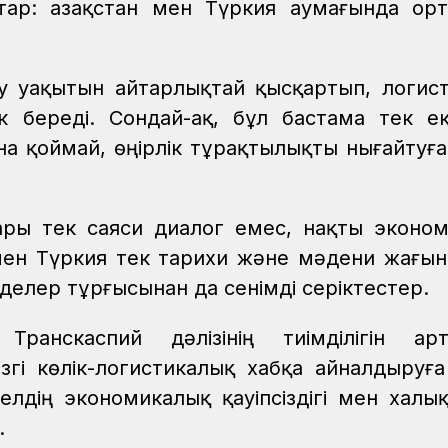
тар: Қазақстан мен Түркия аумағында ор
у уақытын айтарлықтай қысқартып, логис
 береді. Сондай-ақ, бұл бастама тек ек
а қоймай, өңірлік тұрақтылықты нығайтуға
апары тек саяси диалог емес, нақты эконо
 мен Түркия тек тарихи және мәдени жағын
елер тұрғысынан да сенімді серіктестер.
Транскаспий дәлізінің тиімділігін ар
згі көлік-логистикалық хабқа айналдыруға
 елдің экономикалық қауіпсіздігі мен халы
.