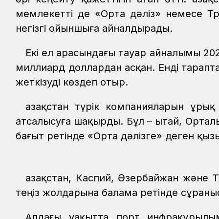
мемлекетті де «Орта дәліз» немесе Тр
негізгі ойыншыға айналдырады.
Екі ел арасындағы тауар айналымы 20
миллиард доллардан асқан. Енді тарапта
жеткізуді көздеп отыр.
Қазақстан түрік компанияларын Құры
атсалысуға шақырды. Бұл – Қытай, Орта
бағыт ретінде «Орта дәлізге» деген қ
Қазақстан, Каспий, Әзербайжан және 
теңіз жолдарына балама ретінде сұраныс
Алдағы уақытта порт инфрақұрылым