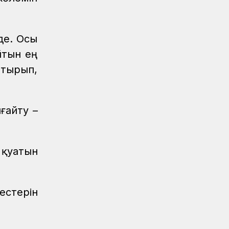
Спорт
08.08.2026
«Самұрық-Қазына» АҚ XI
Спартакиадасында ҚТЖ алғашқы
де. Осы
алтын медалді еншіледі
йтын ең
Аймақтар
07.08.2026
отырып,
Арқалықта жаңғыртудан кейін
теміржол вокзалы ашылып, жаңа
жолаушылар пойызы іске қосылды
ғайту –
Жаңалықтар
07.08.2026
«Нұрлы жол» вокзалында санитарлық
үй-жайлар жаңартылуда
 қуатын
Аймақтар
07.08.2026
Кәсіби шыңдалу мектебі
естерін
Аймақтар
07.08.2026
Нұрлыбек Нәлібаев Ақтөбедегі
вокзалдың құрылысын тексерді