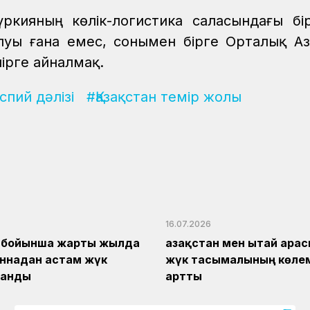
үркияның көлік-логистика саласындағы бі
луы ғана емес, сонымен бірге Орталық А
ірге айналмақ.
спий дәлізі
#Қазақстан темір жолы
16.07.2026
і бойынша жарты жылда
Қазақстан мен Қытай ара
оннадан астам жүк
жүк тасымалының көлем
данды
артты