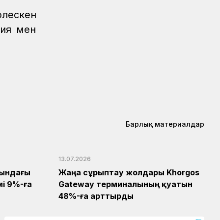
рлескен
зия мен
Барлық материалдар
13.07.2026
сындағы
Жаңа сұрыптау жолдары Khorgos
і 9%-ға
Gateway терминалының қуатын
48%-ға арттырды