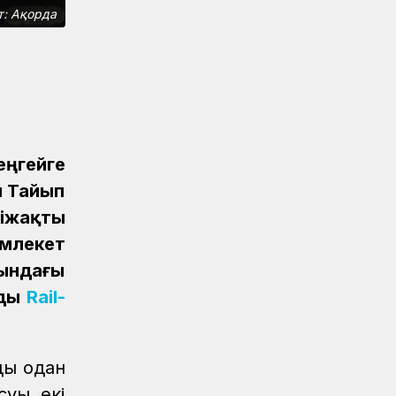
т: Ақорда
Спорт
08.08.2026
Спартакиада: Гүлжан Аманова
шахматтан қола медаль иеленді
Спорт
08.08.2026
Алтынкөлдік теміржолшы «Самұрық-
Қазына» спартакиадасында
шахматтан чемпион атанды
еңгейге
п Тайып
Спорт
08.08.2026
іжақты
ҚТЖ құрамасы арқан тартудан
Спартакиаданың күміс жүлдегері
млекет
атанды
сындағы
Спорт
08.08.2026
йды
Rail-
«KTZ Express» өкілі Әнел Жеңісқызы
XI Спартакиадада екінші орын
иеленді
ды одан
Спорт
08.08.2026
суы екі