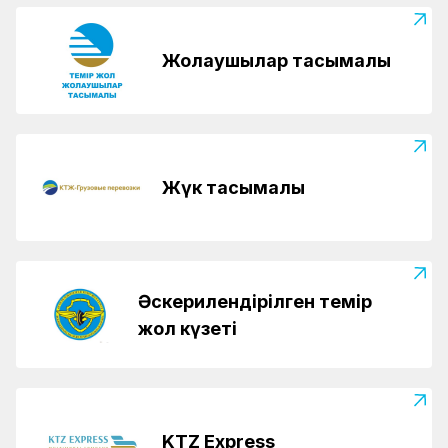
Жолаушылар тасымалы
Жүк тасымалы
Әскерилендірілген темір
жол күзеті
KTZ Express