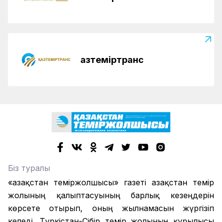
Қазтеміртранс
Біз туралы
«Қазақстан теміржолшысы» газеті Қазақстан темір
жолының қалыптасуының барлық кезеңдерін
көрсете отырып, оның жылнамасын жүргізіп
келеді. Түркістан-Сібір темір жолының құрылысы