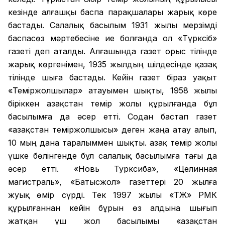
кезінде алғашқы баспа парақшалары жарық көре
бастады. Салалық басылым 1931 жылы мерзімді
баспасөз мәртебесіне ие болғанда ол «Түрксіб»
газеті деп аталды. Алғашында газет орыс тілінде
жарық көргенімен, 1935 жылдың шілдесінде қазақ
тілінде шыға бастады. Кейін газет біраз уақыт
«Теміржолшылар» атауымен шықты, 1958 жылы
біріккен Қазақстан темір жолы құрылғанда бұл
басылымға да әсер етті. Содан бастап газет
«Қазақстан теміржолшысы» деген жаңа атау алып,
10 мың дана таралыммен шықты. Қазақ темір жолы
үшке бөлінгенде бұл салалық басылымға тағы да
әсер етті. «Новь Турксиба», «Целинная
магистраль», «Батысжол» газеттері 20 жылға
жуық өмір сүрді. Тек 1997 жылы «ҚТЖ» РМК
құрылғаннан кейін бұрын өз алдына шығып
жатқан үш жол басылымы «Қазақстан