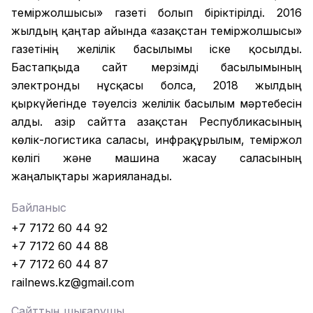
теміржолшысы» газеті болып біріктірілді. 2016
жылдың қаңтар айында «Қазақстан теміржолшысы»
газетінің желілік басылымы іске қосылды.
Бастапқыда сайт мерзімді басылымының
электронды нұсқасы болса, 2018 жылдың
қыркүйегінде тәуелсіз желілік басылым мәртебесін
алды. Қазір сайтта Қазақстан Республикасының
көлік-логистика саласы, инфрақұрылым, теміржол
көлігі және машина жасау саласының
жаңалықтары жарияланады.
Байланыс
+7 7172 60 44 92
+7 7172 60 44 88
+7 7172 60 44 87
railnews.kz@gmail.com
Сайттың шығарушы