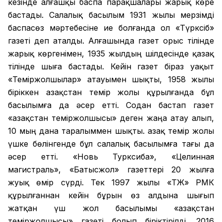
кезінде алғашқы баспа парақшалары жарық көре
бастады. Салалық басылым 1931 жылы мерзімді
баспасөз мәртебесіне ие болғанда ол «Түрксіб»
газеті деп аталды. Алғашында газет орыс тілінде
жарық көргенімен, 1935 жылдың шілдесінде қазақ
тілінде шыға бастады. Кейін газет біраз уақыт
«Теміржолшылар» атауымен шықты, 1958 жылы
біріккен Қазақстан темір жолы құрылғанда бұл
басылымға да әсер етті. Содан бастап газет
«Қазақстан теміржолшысы» деген жаңа атау алып,
10 мың дана таралыммен шықты. Қазақ темір жолы
үшке бөлінгенде бұл салалық басылымға тағы да
әсер етті. «Новь Турксиба», «Целинная
магистраль», «Батысжол» газеттері 20 жылға
жуық өмір сүрді. Тек 1997 жылы «ҚТЖ» РМК
құрылғаннан кейін бұрын өз алдына шығып
жатқан үш жол басылымы «Қазақстан
теміржолшысы» газеті болып біріктірілді. 2016