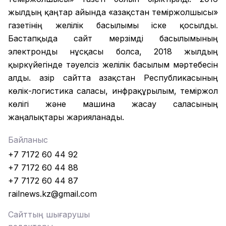
жылдың қаңтар айында «Қазақстан теміржолшысы»
газетінің желілік басылымы іске қосылды.
Бастапқыда сайт мерзімді басылымының
электронды нұсқасы болса, 2018 жылдың
қыркүйегінде тәуелсіз желілік басылым мәртебесін
алды. Қазір сайтта Қазақстан Республикасының
көлік-логистика саласы, инфрақұрылым, теміржол
көлігі және машина жасау саласының
жаңалықтары жарияланады.
Байланыс
+7 7172 60 44 92
+7 7172 60 44 88
+7 7172 60 44 87
railnews.kz@gmail.com
Сайттың шығарушы