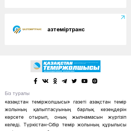
Қазтеміртранс
Біз туралы
«Қазақстан теміржолшысы» газеті Қазақстан темір
жолының қалыптасуының барлық кезеңдерін
көрсете отырып, оның жылнамасын жүргізіп
келеді. Түркістан-Сібір темір жолының құрылысы