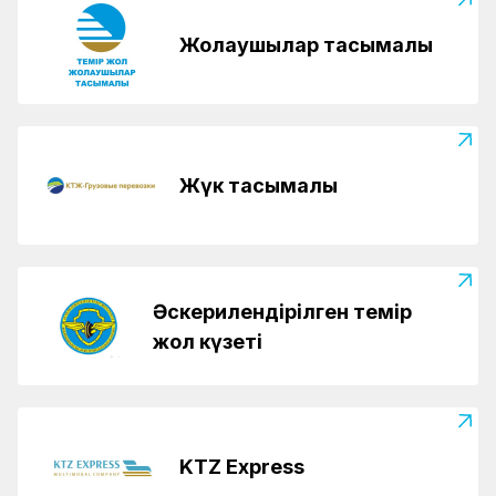
Жолаушылар тасымалы
Жүк тасымалы
Әскерилендірілген темір
жол күзеті
KTZ Express