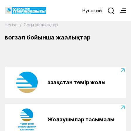
Русский
Негізгі
/
Соңғы жаңалықтар
06.09.2023
вогзал бойынша жаңалықтар
Ескі вагондарды кәдеге жаратты
Қазақстан темір жолы
Жолаушылар тасымалы