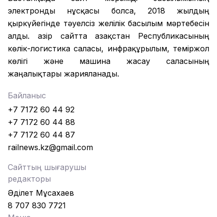
электронды нұсқасы болса, 2018 жылдың
қыркүйегінде тәуелсіз желілік басылым мәртебесін
алды. Қазір сайтта Қазақстан Республикасының
көлік-логистика саласы, инфрақұрылым, теміржол
көлігі және машина жасау саласының
жаңалықтары жарияланады.
Байланыс
+7 7172 60 44 92
+7 7172 60 44 88
+7 7172 60 44 87
railnews.kz@gmail.com
Сайттың шығарушы
редакторы
Әділет Мұсахаев
8 707 830 7721