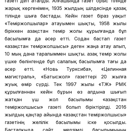
газеті деп аталды. Алғашында газет орыс тілінде
жарық көргенімен, 1935 жылдың шілдесінде қазақ
тілінде шыға бастады. Кейін газет біраз уақыт
«Теміржолшылар» атауымен шықты, 1958 жылы
біріккен Қазақстан темір жолы құрылғанда бұл
басылымға да әсер етті. Содан бастап газет
«Қазақстан теміржолшысы» деген жаңа атау алып,
10 мың дана таралыммен шықты. Қазақ темір жолы
үшке бөлінгенде бұл салалық басылымға тағы да
әсер етті. «Новь Турксиба», «Целинная
магистраль», «Батысжол» газеттері 20 жылға
жуық өмір сүрді. Тек 1997 жылы «ҚТЖ» РМК
құрылғаннан кейін бұрын өз алдына шығып
жатқан үш жол басылымы «Қазақстан
теміржолшысы» газеті болып біріктірілді. 2016
жылдың қаңтар айында «Қазақстан теміржолшысы»
газетінің желілік басылымы іске қосылды.
Бастапқыда сайт мерзімді басылымының