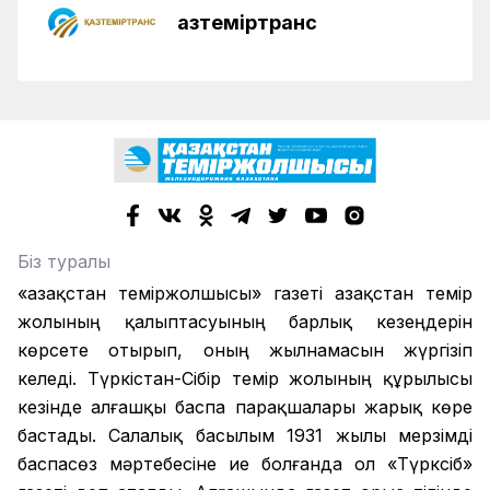
Қазтеміртранс
Біз туралы
«Қазақстан теміржолшысы» газеті Қазақстан темір
жолының қалыптасуының барлық кезеңдерін
көрсете отырып, оның жылнамасын жүргізіп
келеді. Түркістан-Сібір темір жолының құрылысы
кезінде алғашқы баспа парақшалары жарық көре
бастады. Салалық басылым 1931 жылы мерзімді
баспасөз мәртебесіне ие болғанда ол «Түрксіб»