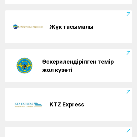
Жүк тасымалы
Әскерилендірілген темір
жол күзеті
KTZ Express