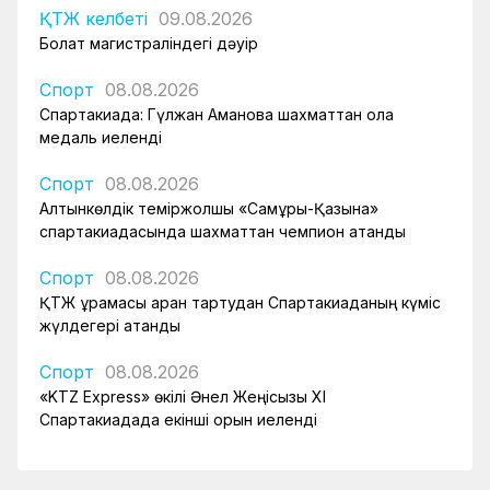
ҚТЖ келбеті
09.08.2026
Болат магистраліндегі дәуір
Спорт
08.08.2026
Спартакиада: Гүлжан Аманова шахматтан қола
медаль иеленді
Спорт
08.08.2026
Алтынкөлдік теміржолшы «Самұрық-Қазына»
спартакиадасында шахматтан чемпион атанды
Спорт
08.08.2026
ҚТЖ құрамасы арқан тартудан Спартакиаданың күміс
жүлдегері атанды
Спорт
08.08.2026
«KTZ Express» өкілі Әнел Жеңісқызы XI
Спартакиадада екінші орын иеленді