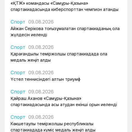
«ҚТЖ» командасы «Самұрық-Қазына»
спартакиадасында киберспорттан чемпион атанды
Спорт
09.08.2026
Айжан Серікова тоғызқұмалақтан спартакиаданың қола
жүлдесін иеленді
Спорт
09.08.2026
Қарағандылық теміржолшы спартакиадада қола
медаль жеңіп алды
Спорт
09.08.2026
Үстел теннисіндегі алтын триумф
Спорт
09.08.2026
Қайраш Аханов «Самұрық-Қазына»
спартакиадасында асық атудан екінші орын иеленді
Спорт
09.08.2026
Көкшетаулық теміржолшы республикалық
спартакиадада күміс медаль жеңіп алды