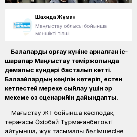
Шахида Жұман
Маңғыстау облысы бойынша
меншікті тілші
Балаларды қорғау күніне арналған іс-
шаралар Маңғыстау теміржолында
демалыс күндері басталып кетті.
Балақайлардың көңілін көтеріп, естен
кетпестей мереке сыйлау үшін әр
мекеме өз сценарийін дайындапты.
Маңғыстау ЖТ бойынша кәсіподақ
төрағасы Әзірбай Тұрмағанбетовтің
айтуынша, жүк тасымалы бөлімшесіне