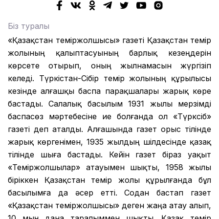
Біз туралы
«Қазақстан теміржолшысы» газеті Қазақстан темір
жолының қалыптасуының барлық кезеңдерін
көрсете отырып, оның жылнамасын жүргізіп
келеді. Түркістан-Сібір темір жолының құрылысы
кезінде алғашқы баспа парақшалары жарық көре
бастады. Салалық басылым 1931 жылы мерзімді
баспасөз мәртебесіне ие болғанда ол «Түрксіб»
газеті деп аталды. Алғашында газет орыс тілінде
жарық көргенімен, 1935 жылдың шілдесінде қазақ
тілінде шыға бастады. Кейін газет біраз уақыт
«Теміржолшылар» атауымен шықты, 1958 жылы
біріккен Қазақстан темір жолы құрылғанда бұл
басылымға да әсер етті. Содан бастап газет
«Қазақстан теміржолшысы» деген жаңа атау алып,
10 мың дана таралыммен шықты. Қазақ темір