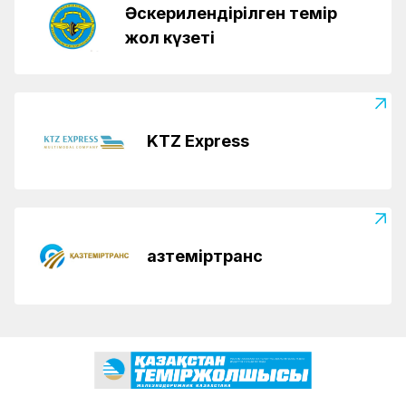
Әскерилендірілген темір
жол күзеті
KTZ Express
Қазтеміртранс