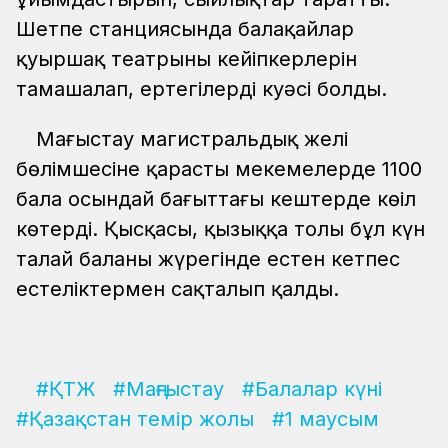
Шетпе станциясында балақайлар
қуыршақ театрының кейіпкерлерін
тамашалап, ертегілердің куәсі болды.
Маңғыстау магистральдық желі
бөлімшесіне қарасты мекемелерде 1100
бала осындай бағыттағы кештерде көңіл
көтерді. Қысқасы, қызыққа толы бұл күн
талай баланың жүрегінде естен кетпес
естеліктермен сақталып қалды.
#ҚТЖ
#Маңғыстау
#Балалар күні
#Қазақстан темір жолы
#1 маусым