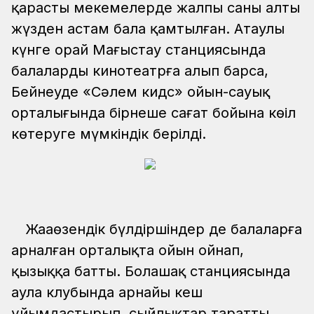
қарасты мекемелерде жалпы саны алты
жүзден астам бала қамтылған. Атаулы
күнге орай Маңғыстау станциясында
балаларды кинотеатрға алып барса,
Бейнеуде «Сәлем кидс» ойын-сауық
орталығында бірнеше сағат бойына көңіл
көтеруге мүмкіндік берілді.
Жаңаөзендік бүлдіршіндер де балаларға
арналған орталықта ойын ойнап,
қызыққа батты. Болашақ станциясында
аула клубында арнайы кеш
ұйымдастырып, сыйлықтар таратты.