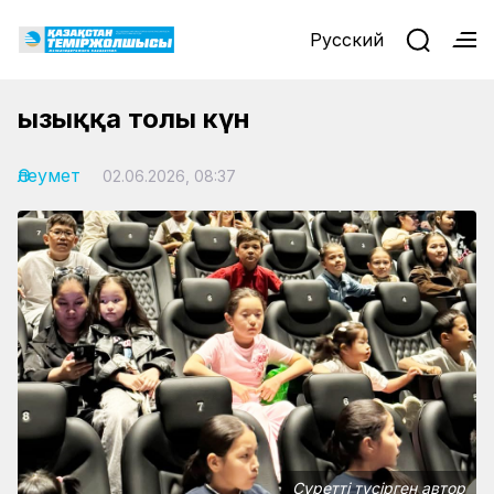
Русский
Қызыққа толы күн
Әлеумет
02.06.2026, 08:37
Суретті түсірген автор