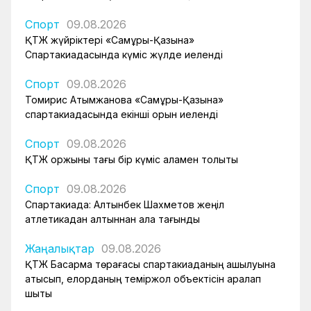
Спорт
09.08.2026
ҚТЖ жүйріктері «Самұрық-Қазына»
Спартакиадасында күміс жүлде иеленді
Спорт
09.08.2026
Томирис Атымжанова «Самұрық-Қазына»
спартакиадасында екінші орын иеленді
Спорт
09.08.2026
ҚТЖ қоржыны тағы бір күміс алқамен толықты
Спорт
09.08.2026
Спартакиада: Алтынбек Шахметов жеңіл
атлетикадан алтыннан алқа тағынды
Жаңалықтар
09.08.2026
ҚТЖ Басқарма төрағасы спартакиаданың ашылуына
қатысып, елорданың теміржол объектісін аралап
шықты