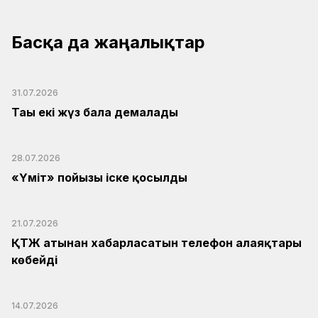
Басқа да жаңалықтар
31.07.2026
Тағы екі жүз бала демалады
28.07.2026
«Үміт» пойызы іске қосылды
21.07.2026
ҚТЖ атынан хабарласатын телефон алаяқтары
көбейді
14.07.2026