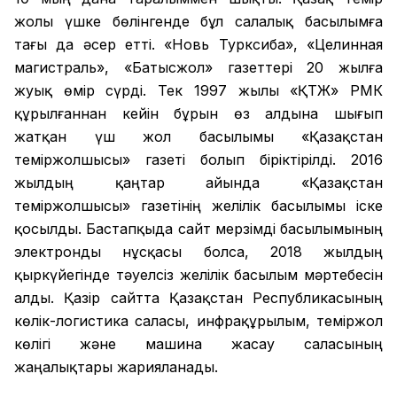
жолы үшке бөлінгенде бұл салалық басылымға
тағы да әсер етті. «Новь Турксиба», «Целинная
магистраль», «Батысжол» газеттері 20 жылға
жуық өмір сүрді. Тек 1997 жылы «ҚТЖ» РМК
құрылғаннан кейін бұрын өз алдына шығып
жатқан үш жол басылымы «Қазақстан
теміржолшысы» газеті болып біріктірілді. 2016
жылдың қаңтар айында «Қазақстан
теміржолшысы» газетінің желілік басылымы іске
қосылды. Бастапқыда сайт мерзімді басылымының
электронды нұсқасы болса, 2018 жылдың
қыркүйегінде тәуелсіз желілік басылым мәртебесін
алды. Қазір сайтта Қазақстан Республикасының
көлік-логистика саласы, инфрақұрылым, теміржол
көлігі және машина жасау саласының
жаңалықтары жарияланады.