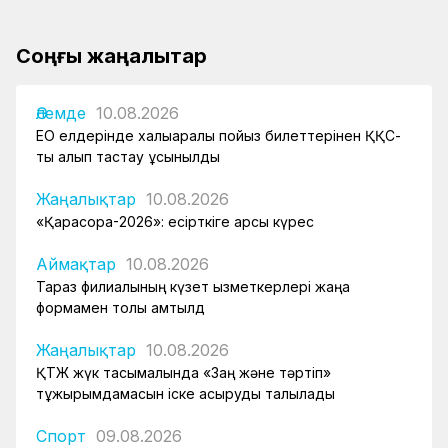
Соңғы жаңалықтар
Әлемде
10.08.2026
ЕО елдерінде халықаралық пойыз билеттерінен ҚҚС-
ты алып тастау ұсынылды
Жаңалықтар
10.08.2026
«Қарасора-2026»: есірткіге қарсы күрес
Аймақтар
10.08.2026
Тараз филиалының күзет қызметкерлері жаңа
формамен толық қамтылд
Жаңалықтар
10.08.2026
ҚТЖ жүк тасымалында «Заң және тәртіп»
тұжырымдамасын іске асыруды талқылады
Спорт
09.08.2026