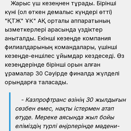
Жарыс үш кезеңнен тұрады. Бірінші
күні (ол өткен демалыс күндері өтті)
"ҚТЖ" ҰК" АҚ орталық аппаратының
қызметкерлері арасында үздіктер
анықталды. Екінші кезеңде компания
филиалдарының командалары, үшінші
кезеңде-еншілес ұйымдар кездеседі. Өз
кезеңдерінде бірінші орын алған
құрамалар 30 Сәуірде финалда жүлделі
орындарға таласады.
- Казпрофтранс өзінің 30 жылдығын
сөзбен емес, нақты істермен атап
өтуде. Мереке аясында жыл бойы
еліміздің түрлі өңірлерінде мәдени-