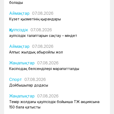
болады
Аймақтар
07.08.2026
Күзет қызметінің қырандары
Қауіпсіздік
07.08.2026
Қауіпсіздік талаптарын сақтау – міндет
Аймақтар
07.08.2026
Алпыс жылдық абыройлы жол
Жаңалықтар
07.08.2026
Кәсіподақ белсенділері марапатталды
Спорт
07.08.2026
Дойбышылар додасы
Жаңалықтар
07.08.2026
Темір жолдағы қауіпсіздік бойынша ҚТЖ акциясына
150 бала қатысты