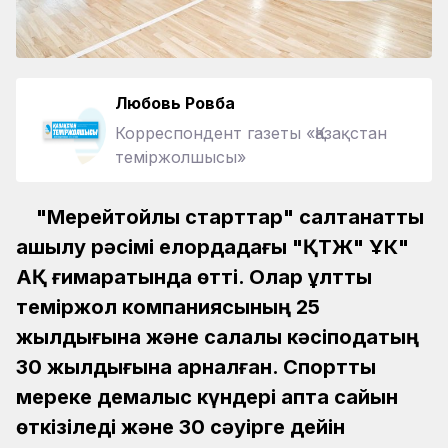
Любовь Ровба
Корреспондент газеты «Қазақстан
теміржолшысы»
"Мерейтойлық старттар" салтанатты
ашылу рәсімі елордадағы "ҚТЖ" ҰК"
АҚ ғимаратында өтті. Олар ұлттық
теміржол компаниясының 25
жылдығына және салалық кәсіподақтың
30 жылдығына арналған. Спорттық
мереке демалыс күндері апта сайын
өткізіледі және 30 сәуірге дейін