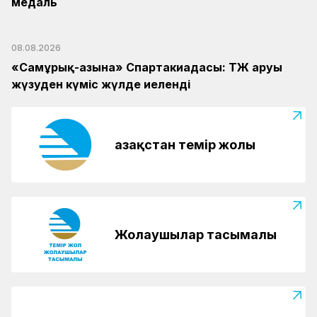
медаль
08.08.2026
«Самұрық-Қазына» Спартакиадасы: ҚТЖ аруы
жүзуден күміс жүлде иеленді
Қазақстан темір жолы
Жолаушылар тасымалы