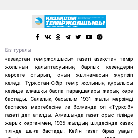
Біз туралы
«Қазақстан теміржолшысы» газеті Қазақстан темір
жолының қалыптасуының барлық кезеңдерін
көрсете отырып, оның жылнамасын жүргізіп
келеді. Түркістан-Сібір темір жолының құрылысы
кезінде алғашқы баспа парақшалары жарық көре
бастады. Салалық басылым 1931 жылы мерзімді
баспасөз мәртебесіне ие болғанда ол «Түрксіб»
газеті деп аталды. Алғашында газет орыс тілінде
жарық көргенімен, 1935 жылдың шілдесінде қазақ
тілінде шыға бастады. Кейін газет біраз уақыт