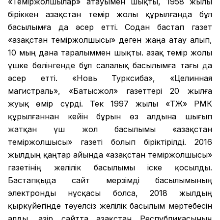
«Теміржолшылар» атауымен шықты, 1958 жылы
біріккен Қазақстан темір жолы құрылғанда бұл
басылымға да әсер етті. Содан бастап газет
«Қазақстан теміржолшысы» деген жаңа атау алып,
10 мың дана таралыммен шықты. Қазақ темір жолы
үшке бөлінгенде бұл салалық басылымға тағы да
әсер етті. «Новь Турксиба», «Целинная
магистраль», «Батысжол» газеттері 20 жылға
жуық өмір сүрді. Тек 1997 жылы «ҚТЖ» РМК
құрылғаннан кейін бұрын өз алдына шығып
жатқан үш жол басылымы «Қазақстан
теміржолшысы» газеті болып біріктірілді. 2016
жылдың қаңтар айында «Қазақстан теміржолшысы»
газетінің желілік басылымы іске қосылды.
Бастапқыда сайт мерзімді басылымының
электронды нұсқасы болса, 2018 жылдың
қыркүйегінде тәуелсіз желілік басылым мәртебесін
алды. Қазір сайтта Қазақстан Республикасының