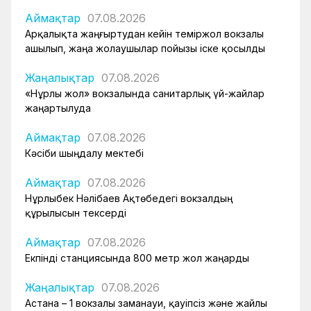
Аймақтар
07.08.2026
Арқалықта жаңғыртудан кейін теміржол вокзалы
ашылып, жаңа жолаушылар пойызы іске қосылды
Жаңалықтар
07.08.2026
«Нұрлы жол» вокзалында санитарлық үй-жайлар
жаңартылуда
Аймақтар
07.08.2026
Кәсіби шыңдалу мектебі
Аймақтар
07.08.2026
Нұрлыбек Нәлібаев Ақтөбедегі вокзалдың
құрылысын тексерді
Аймақтар
07.08.2026
Екпінді станциясында 800 метр жол жаңарды
Жаңалықтар
07.08.2026
Астана – 1 вокзалы заманауи, қауіпсіз және жайлы