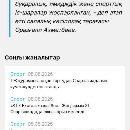
бұқаралық, имидждік және спорттық
іс-шаралар жоспарланған, - деп атап
өтті салалық кәсіподақ төрағасы
Оразғали Ахметбаев.
Соңғы жаңалықтар
Спорт
08.08.2026
ҚТЖ құрамасы арқан тартудан Спартакиаданың
күміс жүлдегері атанды
Спорт
08.08.2026
«KTZ Express» өкілі Әнел Жеңісқызы XI
Спартакиадада екінші орын иеленді
Спорт
08.08.2026