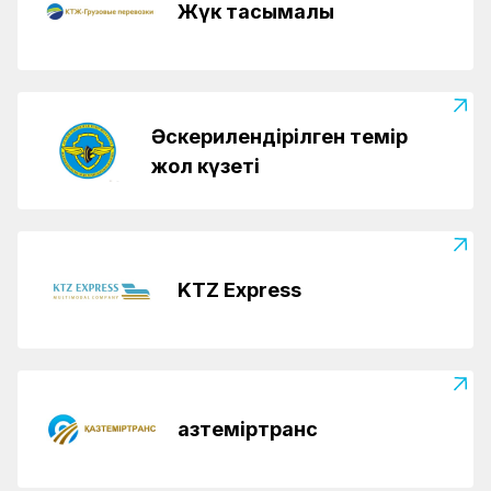
Жүк тасымалы
Әскерилендірілген темір
жол күзеті
KTZ Express
Қазтеміртранс