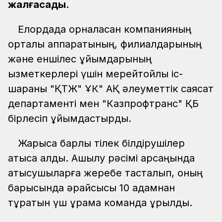
жалғасады.
Елордада орналасқан компанияның
орталық аппаратының, филиалдарының
және еншілес ұйымдарының
қызметкерлері үшін мерейтойлық іс-
шараны "ҚТЖ" ҰК" АҚ әлеуметтік саясат
департаменті мен "Казпрофтранс" ҚБ
бірлесіп ұйымдастырды.
Жарысқа барлық тілек білдірушілер
қатыса алды. Ашылу рәсімі қарсаңында
қатысушыларға жеребе тасталып, оның
барысында әрқайсысы 10 адамнан
тұратын үш құрама команда құрылды.