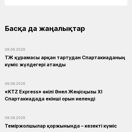
Басқа да жаңалықтар
08.08.2026
ҚТЖ құрамасы арқан тартудан Спартакиаданың
күміс жүлдегері атанды
08.08.2026
«KTZ Express» өкілі Әнел Жеңісқызы XI
Спартакиадада екінші орын иеленді
08.08.2026
Теміржолшылар қоржынында – кезекті күміс