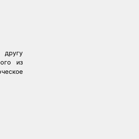
г другу
ого из
рческое