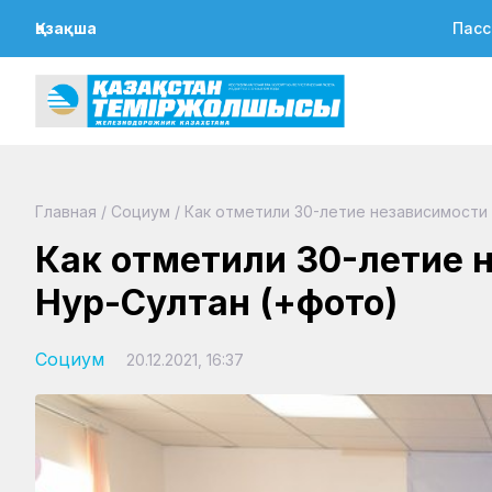
Қазақша
Пасс
Главная
/
Социум
/
Как отметили 30-летие независимости 
Как отметили 30-летие 
Нур-Султан (+фото)
Социум
20.12.2021, 16:37