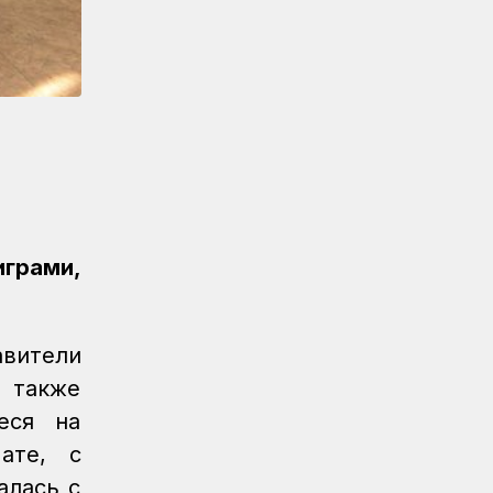
Новости
07.08.2026
Порт Курык обработал почти 885
тысяч тонн грузов за полгода
Новости
/
Архив
07.08.2026
Газета Қазақстан теміржолшысы, №62
от 07 августа 2026 года
Новости
06.08.2026
Вопросы противодействия
играми,
коррупции обсудили в КТЖ
Регионы
06.08.2026
Памятник легендарного электровоза
вители
ВЛ60 появился в Сары-Шагане
 также
Новости
06.08.2026
еся на
Долгосрочное сервисное
ате, с
обслуживание повышает
надежность локомотивного парка
алась с