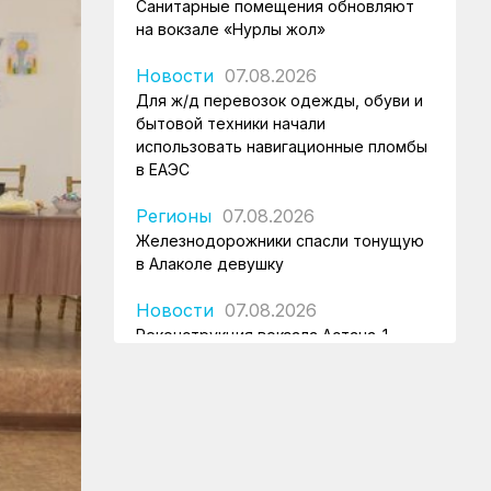
Санитарные помещения обновляют
на вокзале «Нурлы жол»
Новости
07.08.2026
Для ж/д перевозок одежды, обуви и
бытовой техники начали
использовать навигационные пломбы
в ЕАЭС
Регионы
07.08.2026
Железнодорожники спасли тонущую
в Алаколе девушку
Новости
07.08.2026
Реконструкция вокзала Астана-1
ведется по графику
Новости
07.08.2026
Железнодорожники напомнили 150
детям правила безопасности в
поездах и вблизи путей