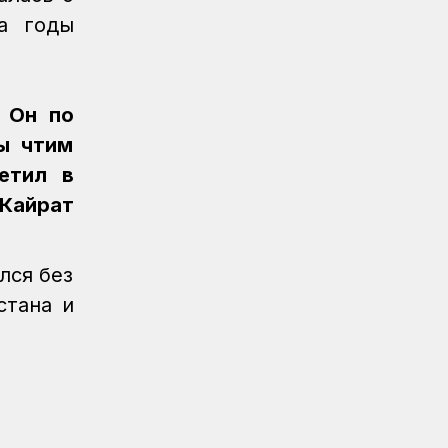
КТЖ
а годы
Регионы
06.08.2026
Павлодарские железнодорожники
проводят профилактику
. Он по
происшествий на путях
ы чтим
Регионы
06.08.2026
етил в
Костанайские железнодорожники
Кайрат
продолжают акцию «Безопасный
переезд»
Новости
05.08.2026
лся без
Железнодорожники провели
стана и
профилактическую акцию
«Безопасный переезд» на 53
железнодорожных переездах
Новости
05.08.2026
Казахстан увеличил экспорт зерна и
муки почти на 13%