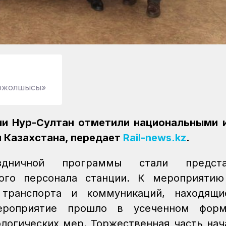
міржолшысы»
ии Нур-Султан отметили национальными 
и Казахстана, передает
Rail-news.kz
.
аздничной программы стали предста
ного персонала станции. К мероприятию
 транспорта и коммуникаций, находящи
ероприятие прошло в усеченном форм
логических мер. Торжественная часть нач