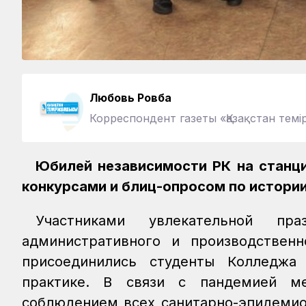
Любовь Ровба
Корреспондент газеты «Қазақстан те
Юбилей независимости РК на станц
конкурсами и блиц-опросом по истори
Участниками увлекательной пр
административного и производствен
присоединились студенты Колледжа
практике. В связи с пандемией м
соблюдением всех санитарно-эпидемио