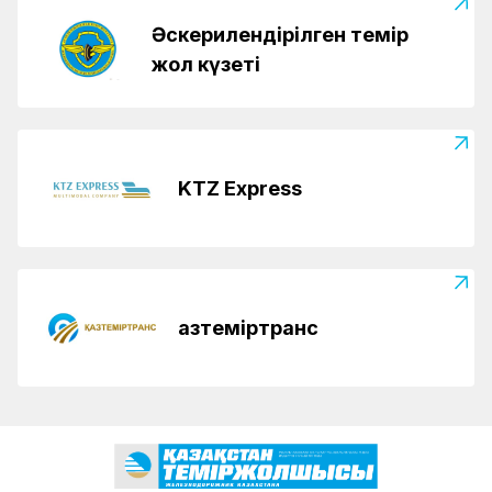
Әскерилендірілген темір
жол күзеті
KTZ Express
Қазтеміртранс