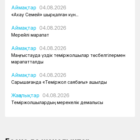
Аймақтар
04.08.2026
«Ахау Семей» шырқалған күн...
Аймақтар
04.08.2026
Мерейлі марапат
Аймақтар
04.08.2026
Маңғыстауда үздік теміржолшылар төсбелгілермен
марапатталды
Аймақтар
04.08.2026
Сарышағанда «Теміржол саябағы» ашылды
Жаңалықтар
04.08.2026
Теміржолшылардың мерекелік демалысы