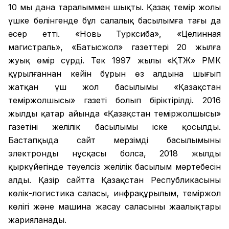
10 мың дана таралыммен шықты. Қазақ темір жолы
үшке бөлінгенде бұл салалық басылымға тағы да
әсер етті. «Новь Турксиба», «Целинная
магистраль», «Батысжол» газеттері 20 жылға
жуық өмір сүрді. Тек 1997 жылы «ҚТЖ» РМК
құрылғаннан кейін бұрын өз алдына шығып
жатқан үш жол басылымы «Қазақстан
теміржолшысы» газеті болып біріктірілді. 2016
жылдың қаңтар айында «Қазақстан теміржолшысы»
газетінің желілік басылымы іске қосылды.
Бастапқыда сайт мерзімді басылымының
электронды нұсқасы болса, 2018 жылдың
қыркүйегінде тәуелсіз желілік басылым мәртебесін
алды. Қазір сайтта Қазақстан Республикасының
көлік-логистика саласы, инфрақұрылым, теміржол
көлігі және машина жасау саласының жаңалықтары
жарияланады.