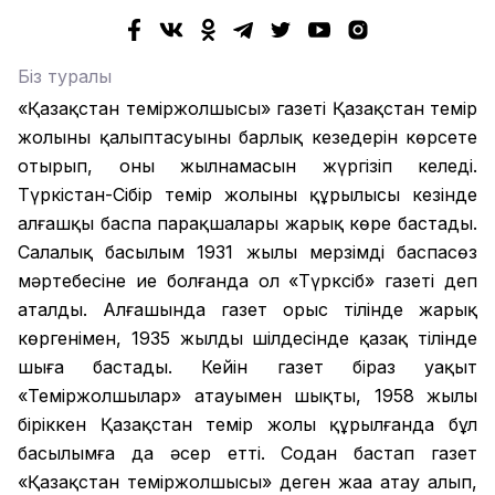
Біз туралы
«Қазақстан теміржолшысы» газеті Қазақстан темір
жолының қалыптасуының барлық кезеңдерін көрсете
отырып, оның жылнамасын жүргізіп келеді.
Түркістан-Сібір темір жолының құрылысы кезінде
алғашқы баспа парақшалары жарық көре бастады.
Салалық басылым 1931 жылы мерзімді баспасөз
мәртебесіне ие болғанда ол «Түрксіб» газеті деп
аталды. Алғашында газет орыс тілінде жарық
көргенімен, 1935 жылдың шілдесінде қазақ тілінде
шыға бастады. Кейін газет біраз уақыт
«Теміржолшылар» атауымен шықты, 1958 жылы
біріккен Қазақстан темір жолы құрылғанда бұл
басылымға да әсер етті. Содан бастап газет
«Қазақстан теміржолшысы» деген жаңа атау алып,