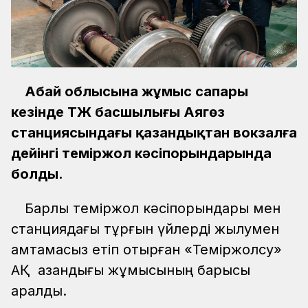
Абай облысына жұмыс сапары
кезінде ҚТЖ басшылығы Аягөз
станциясындағы қазандықтан вокзалға
дейінгі теміржол кәсіпорындарында
болды.
Барлық теміржол кәсіпорындары мен
станциядағы тұрғын үйлерді жылумен
қамтамасыз етіп отырған «Теміржолсу»
АҚ қазандығы жұмысының барысы
қаралды.