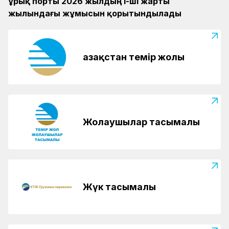
Құрық порты 2026 жылдың І-ші жарты
жылындағы жұмысын қорытындылады
Қазақстан темір жолы
Жолаушылар тасымалы
Жүк тасымалы