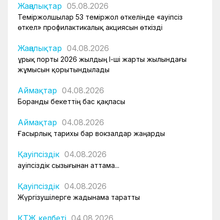
Жаңалықтар
05.08.2026
Теміржолшылар 53 теміржол өткелінде «Қауіпсіз
өткел» профилактикалық акциясын өткізді
Жаңалықтар
04.08.2026
Құрық порты 2026 жылдың І-ші жарты жылындағы
жұмысын қорытындылады
Аймақтар
04.08.2026
Боранды бекеттің бас қақпасы
Аймақтар
04.08.2026
Ғасырлық тарихы бар вокзалдар жаңарды
Қауіпсіздік
04.08.2026
Қауіпсіздік сызығынан аттама...
Қауіпсіздік
04.08.2026
Жүргізушілерге жадынама таратты
ҚТЖ келбеті
04.08.2026