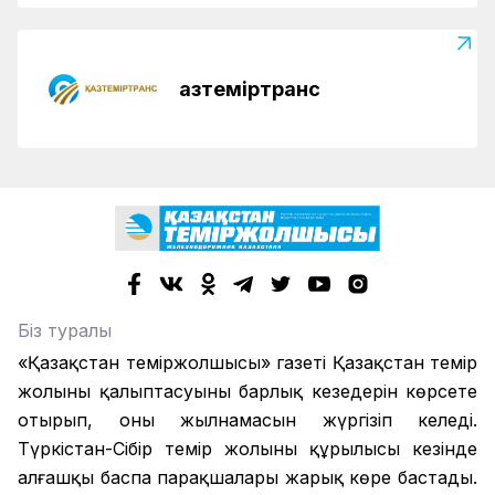
Қазтеміртранс
Біз туралы
«Қазақстан теміржолшысы» газеті Қазақстан темір
жолының қалыптасуының барлық кезеңдерін көрсете
отырып, оның жылнамасын жүргізіп келеді.
Түркістан-Сібір темір жолының құрылысы кезінде
алғашқы баспа парақшалары жарық көре бастады.