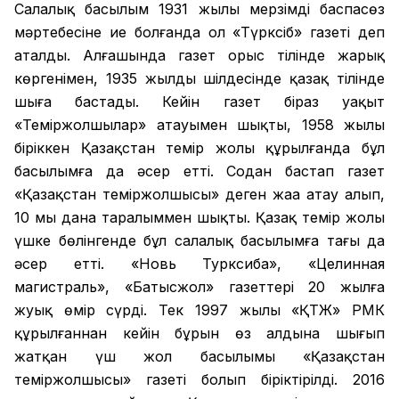
Салалық басылым 1931 жылы мерзімді баспасөз
мәртебесіне ие болғанда ол «Түрксіб» газеті деп
аталды. Алғашында газет орыс тілінде жарық
көргенімен, 1935 жылдың шілдесінде қазақ тілінде
шыға бастады. Кейін газет біраз уақыт
«Теміржолшылар» атауымен шықты, 1958 жылы
біріккен Қазақстан темір жолы құрылғанда бұл
басылымға да әсер етті. Содан бастап газет
«Қазақстан теміржолшысы» деген жаңа атау алып,
10 мың дана таралыммен шықты. Қазақ темір жолы
үшке бөлінгенде бұл салалық басылымға тағы да
әсер етті. «Новь Турксиба», «Целинная
магистраль», «Батысжол» газеттері 20 жылға
жуық өмір сүрді. Тек 1997 жылы «ҚТЖ» РМК
құрылғаннан кейін бұрын өз алдына шығып
жатқан үш жол басылымы «Қазақстан
теміржолшысы» газеті болып біріктірілді. 2016