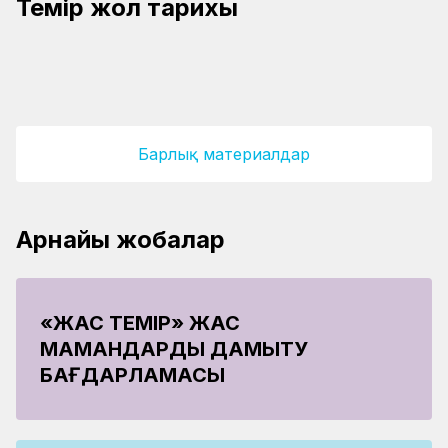
Темір жол тарихы
қаламгер
Майталман теміржолшы Әнуарбек
Шежірелі шойын жол тарихы
Ыбыраевтың құрметіне ескерткіш тақта
орнатылды
«Алтын кітап» қорына енді
Барлық материалдар
Арнайы жобалар
«ЖАС ТЕМІР» ЖАС
МАМАНДАРДЫ ДАМЫТУ
БАҒДАРЛАМАСЫ