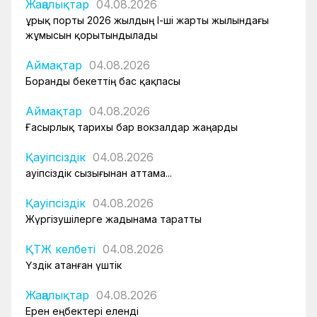
Жаңалықтар
04.08.2026
Құрық порты 2026 жылдың І-ші жарты жылындағы
жұмысын қорытындылады
Аймақтар
04.08.2026
Боранды бекеттің бас қақпасы
Аймақтар
04.08.2026
Ғасырлық тарихы бар вокзалдар жаңарды
Қауіпсіздік
04.08.2026
Қауіпсіздік сызығынан аттама...
Қауіпсіздік
04.08.2026
Жүргізушілерге жадынама таратты
ҚТЖ келбеті
04.08.2026
Үздік атанған үштік
Жаңалықтар
04.08.2026
Ерен еңбектері еленді