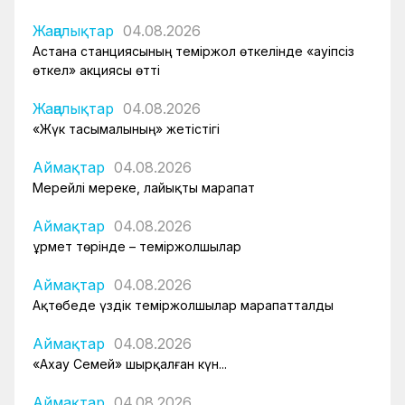
Жаңалықтар
04.08.2026
Астана станциясының теміржол өткелінде «Қауіпсіз
өткел» акциясы өтті
Жаңалықтар
04.08.2026
«Жүк тасымалының» жетістігі
Аймақтар
04.08.2026
Мерейлі мереке, лайықты марапат
Аймақтар
04.08.2026
Құрмет төрінде – теміржолшылар
Аймақтар
04.08.2026
Ақтөбеде үздік теміржолшылар марапатталды
Аймақтар
04.08.2026
«Ахау Семей» шырқалған күн...
Аймақтар
04.08.2026