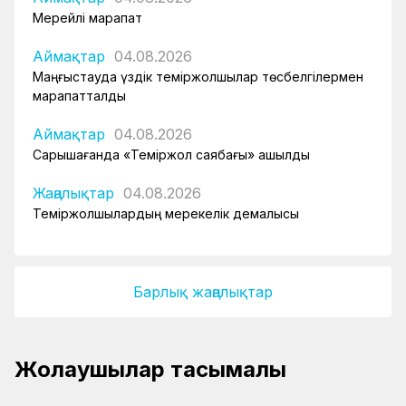
Мерейлі марапат
Аймақтар
04.08.2026
Маңғыстауда үздік теміржолшылар төсбелгілермен
марапатталды
Аймақтар
04.08.2026
Сарышағанда «Теміржол саябағы» ашылды
Жаңалықтар
04.08.2026
Теміржолшылардың мерекелік демалысы
Барлық жаңалықтар
Пойыздағы санитарлық қауіпсіздік қалай
Жолаушылар тасымалы
қамтамасыз етіледі?
Пойызда қандай заттарды алып жүруге
болмайды?