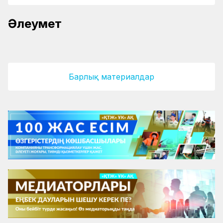
Әлеумет
Тағы екі жүз бала демалады
«Үміт» пойызы іске қосылды
Барлық материалдар