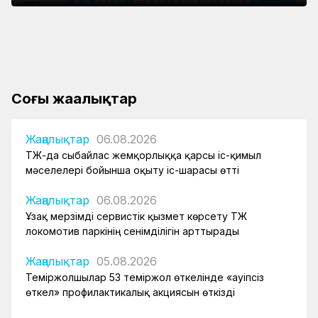
локомотив паркінің сенімділігін арттырады
Құрық порты 2026 жылдың І-ші жарты
өткізді
жылындағы жұмысын қорытындылады
Боранды бекеттің бас қақпасы
Соңғы жаңалықтар
Жаңалықтар
06.08.2026
ҚТЖ-да сыбайлас жемқорлыққа қарсы іс-қимыл
мәселелері бойынша оқыту іс-шарасы өтті
Жаңалықтар
06.08.2026
Ұзақ мерзімді сервистік қызмет көрсету ҚТЖ
локомотив паркінің сенімділігін арттырады
Жаңалықтар
05.08.2026
Теміржолшылар 53 теміржол өткелінде «Қауіпсіз
өткел» профилактикалық акциясын өткізді