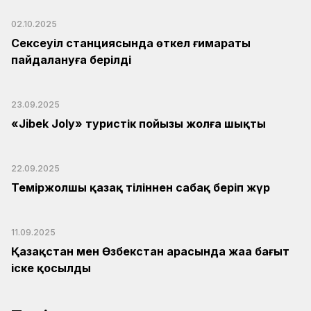
02.10.2025
Сексеуіл станциясында өткел ғимараты
пайдалануға берілді
23.09.2025
«Jibek Joly» туристік пойызы жолға шықты
22.09.2025
Теміржолшы қазақ тіліннен сабақ беріп жүр
11.09.2025
Қазақстан мен Өзбекстан арасында жаңа бағыт
іске қосылды
Теміржолдың жырын жырлап, мұңын мұңдаған