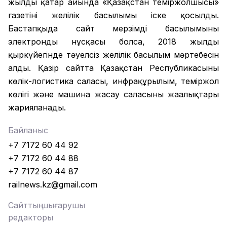
жылдың қаңтар айында «Қазақстан теміржолшысы»
газетінің желілік басылымы іске қосылды.
Бастапқыда сайт мерзімді басылымының
электронды нұсқасы болса, 2018 жылдың
қыркүйегінде тәуелсіз желілік басылым мәртебесін
алды. Қазір сайтта Қазақстан Республикасының
көлік-логистика саласы, инфрақұрылым, теміржол
көлігі және машина жасау саласының жаңалықтары
жарияланады.
Байланыс
+7 7172 60 44 92
+7 7172 60 44 88
+7 7172 60 44 87
railnews.kz@gmail.com
Сайттың шығарушы
редакторы