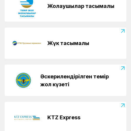
Жолаушылар тасымалы
Жүк тасымалы
Әскерилендірілген темір
жол күзеті
KTZ Express