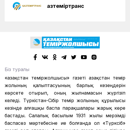
Қазтеміртранс
Біз туралы
«Қазақстан теміржолшысы» газеті Қазақстан темір
жолының қалыптасуының барлық кезеңдерін
көрсете отырып, оның жылнамасын жүргізіп
келеді. Түркістан-Сібір темір жолының құрылысы
кезінде алғашқы баспа парақшалары жарық көре
бастады. Салалық басылым 1931 жылы мерзімді
баспасөз мәртебесіне ие болғанда ол «Түрксіб»