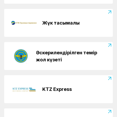
Жүк тасымалы
Әскерилендірілген темір
жол күзеті
KTZ Express