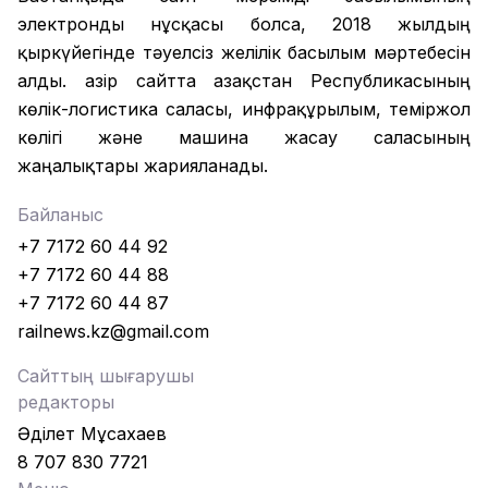
электронды нұсқасы болса, 2018 жылдың
қыркүйегінде тәуелсіз желілік басылым мәртебесін
алды. Қазір сайтта Қазақстан Республикасының
көлік-логистика саласы, инфрақұрылым, теміржол
көлігі және машина жасау саласының
жаңалықтары жарияланады.
Байланыс
+7 7172 60 44 92
+7 7172 60 44 88
+7 7172 60 44 87
railnews.kz@gmail.com
Сайттың шығарушы
редакторы
Әділет Мұсахаев
8 707 830 7721