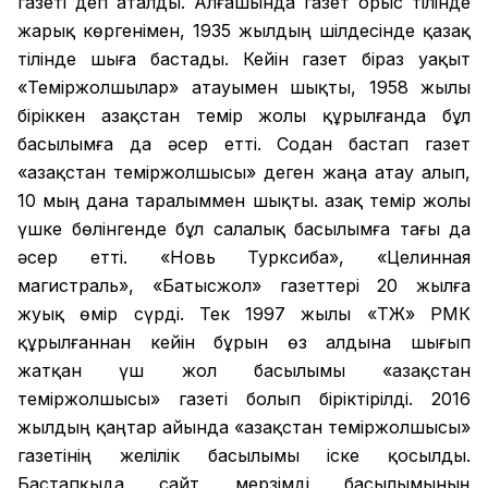
газеті деп аталды. Алғашында газет орыс тілінде
жарық көргенімен, 1935 жылдың шілдесінде қазақ
тілінде шыға бастады. Кейін газет біраз уақыт
«Теміржолшылар» атауымен шықты, 1958 жылы
біріккен Қазақстан темір жолы құрылғанда бұл
басылымға да әсер етті. Содан бастап газет
«Қазақстан теміржолшысы» деген жаңа атау алып,
10 мың дана таралыммен шықты. Қазақ темір жолы
үшке бөлінгенде бұл салалық басылымға тағы да
әсер етті. «Новь Турксиба», «Целинная
магистраль», «Батысжол» газеттері 20 жылға
жуық өмір сүрді. Тек 1997 жылы «ҚТЖ» РМК
құрылғаннан кейін бұрын өз алдына шығып
жатқан үш жол басылымы «Қазақстан
теміржолшысы» газеті болып біріктірілді. 2016
жылдың қаңтар айында «Қазақстан теміржолшысы»
газетінің желілік басылымы іске қосылды.
Бастапқыда сайт мерзімді басылымының