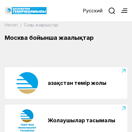
Русский
Негізгі
/
Соңғы жаңалықтар
19.12.2023
ҚТЖ және РЖД ынтымақтастық мәселелері
Москва бойынша жаңалықтар
бойынша екіжақты келіссөздер жүргізді
Қазақстан темір жолы
Жолаушылар тасымалы