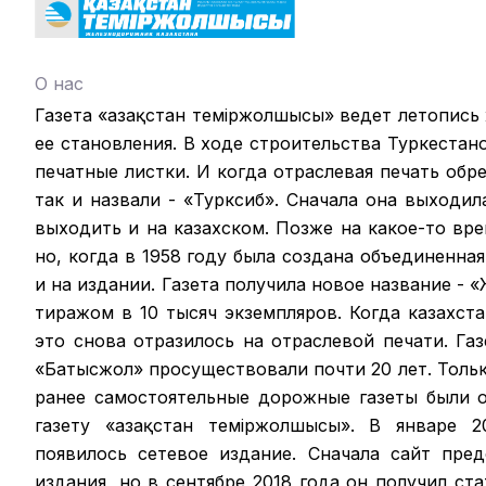
О нас
Газета «Қазақстан теміржолшысы» ведет летопись
ее становления. В ходе строительства Туркестан
печатные листки. И когда отраслевая печать обрел
так и назвали - «Турксиб». Сначала она выходил
выходить и на казахском. Позже на какое-то вр
но, когда в 1958 году была создана объединенная
и на издании. Газета получила новое название -
тиражом в 10 тысяч экземпляров. Когда казахст
это снова отразилось на отраслевой печати. Га
«Батысжол» просуществовали почти 20 лет. Только
ранее самостоятельные дорожные газеты были 
газету «Қазақстан темiржолшысы». В январе 2
появилось сетевое издание. Сначала сайт пре
издания, но в сентябре 2018 года он получил ст