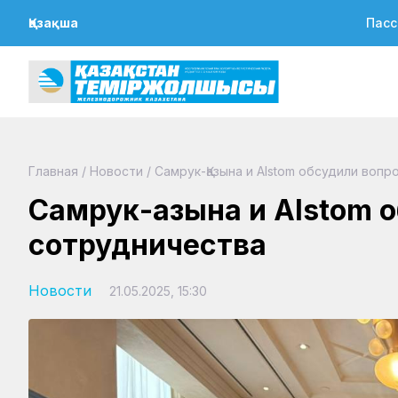
Қазақша
Пасс
Главная
/
Новости
/
Самрук-Қазына и Alstom обсудили воп
Самрук-Қазына и Alstom 
сотрудничества
Новости
21.05.2025, 15:30