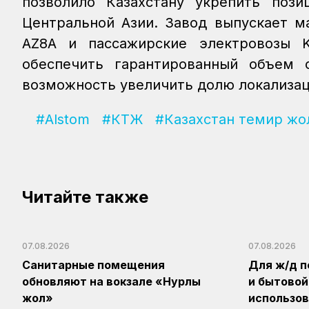
позволило Казахстану укрепить поз
Центральной Азии. Завод выпускает м
AZ8A и пассажирские электровозы 
обеспечить гарантированный объем 
возможность увеличить долю локализаци
#Alstom
#КТЖ
#Казахстан темир жо
Читайте также
07.08.2026
07.08.2026
Санитарные помещения
Для ж/д п
обновляют на вокзале «Нурлы
и бытовой
жол»
использов