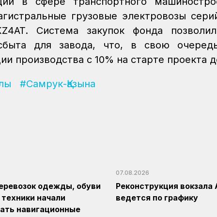
иции в сфере транспортного машиностро
агистральные грузовые электровозы сери
KZ4AT. Система закупок фонда позволи
сбыта для завода, что, в свою очередь
и производства с 10% на старте проекта д
лы
#Самрук-Қазына
07.08.2026
еревозок одежды, обуви
Реконструкция вокзала 
 техники начали
ведется по графику
ать навигационные