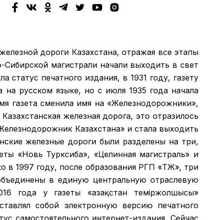
 железной дороги Казахстана, отражая все этапы
о-Сибирской магистрали начали выходить в свет
а статус печатного издания, в 1931 году, газету
а на русском языке, но с июля 1935 года начала
емя газета сменила имя на «Железнодорожники»,
 Казахстанская железная дорога, это отразилось
 «Железнодорожник Казахстана» и стала выходить
анские железные дороги были разделены на три,
зеты «Новь Турксиба», «Целинная магистраль» и
 в 1997 году, после образования РГП «ҚТЖ», три
объединены в единую центральную отраслевую
016 года у газеты «Қазақстан теміржолшысы»
дставлял собой электронную версию печатного
атус самостоятельного интернет-издания. Сейчас