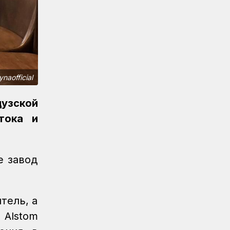
Спорт
08.08.2026
Еще одну медаль завоевало КТЖ на
XI Спартакиаде АО «Самрук-Қазына»
Спорт
08.08.2026
Первое золото КТЖ на XI
Спартакиаде «Самрук-Қазына»
naofficial
завоевали пловцы
цузской
Регионы
07.08.2026
После модернизации открыт ж/д
тока и
вокзал Аркалыка и назначен новый
пассажирский поезд
Новости
07.08.2026
е завод
Санитарные помещения обновляют
на вокзале «Нурлы жол»
тель, а
Новости
07.08.2026
Для ж/д перевозок одежды, обуви и
 Alstom
бытовой техники начали