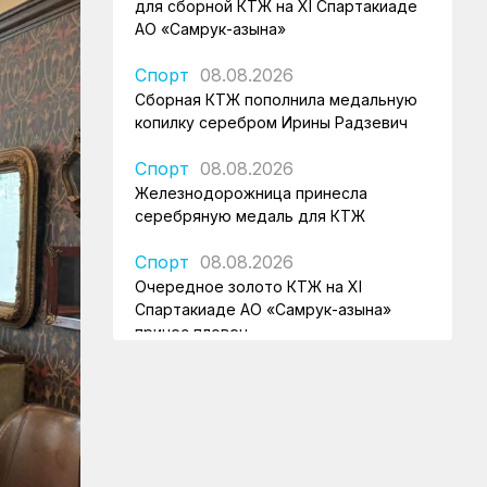
для сборной КТЖ на XI Спартакиаде
АО «Самрук-Қазына»
Спорт
08.08.2026
Сборная КТЖ пополнила медальную
копилку серебром Ирины Радзевич
Спорт
08.08.2026
Железнодорожница принесла
серебряную медаль для КТЖ
Спорт
08.08.2026
Очередное золото КТЖ на XI
Спартакиаде АО «Самрук-Қазына»
принес пловец
Спорт
08.08.2026
Еще один пловец-железнодорожник
принес КТЖ золото на XI
Спартакиаде АО «Самрук-Қазына»