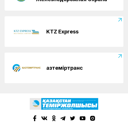
KTZ Express
Қазтеміртранс