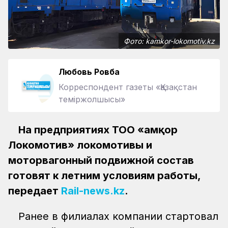
Фото: kamkor-lokomotiv.kz
Любовь Ровба
Корреспондент газеты «Қазақстан
теміржолшысы»
На предприятиях ТОО «Қамқор
Локомотив» локомотивы и
моторвагонный подвижной состав
готовят к летним условиям работы,
передает
Rail-news.kz
.
Ранее в филиалах компании стартовал