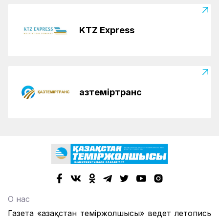
KTZ Express
Қазтеміртранс
О нас
Газета «Қазақстан теміржолшысы» ведет летопись