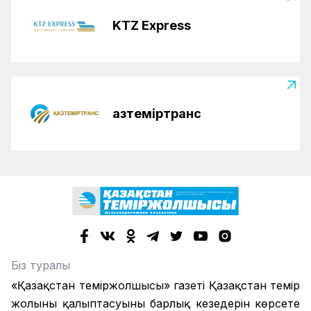
KTZ Express
Қазтеміртранс
Біз туралы
«Қазақстан теміржолшысы» газеті Қазақстан темір
жолының қалыптасуының барлық кезеңдерін көрсете