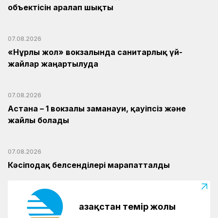
объектісін аралап шықты
07.08.2026
«Нұрлы жол» вокзалында санитарлық үй-
жайлар жаңартылуда
07.08.2026
Астана – 1 вокзалы заманауи, қауіпсіз және
жайлы болады
07.08.2026
Кәсіподақ белсенділері марапатталды
Қазақстан темір жолы