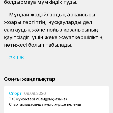
болдырмауға мүмкіндік туды.
Мұндай жағдайлардың әрқайсысы
жоғары тәртіптің, нұсқауларды дәл
сақтаудың және пойыз қозғалысының
қауіпсіздігі үшін жеке жауапкершіліктің
нәтижесі болып табылады.
#КТЖ
Соңғы жаңалықтар
Спорт
09.08.2026
ҚТЖ жүйріктері «Самұрық-Қазына»
Спартакиадасында күміс жүлде иеленді