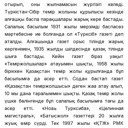
отырып, оның жылнамасын жүргізіп келеді.
Түркістан-Сібір темір жолының құрылысы кезінде
алғашқы баспа парақшалары жарық көре бастады.
Салалық басылым 1931 жылы мерзімді баспасөз
мәртебесіне ие болғанда ол «Түрксіб» газеті деп
аталды. Алғашында газет орыс тілінде жарық
көргенімен, 1935 жылдың шілдесінде қазақ тілінде
шыға бастады. Кейін газет біраз уақыт
«Теміржолшылар» атауымен шықты, 1958 жылы
біріккен Қазақстан темір жолы құрылғанда бұл
басылымға да әсер етті. Содан бастап газет
«Қазақстан теміржолшысы» деген жаңа атау алып,
10 мың дана таралыммен шықты. Қазақ темір жолы
үшке бөлінгенде бұл салалық басылымға тағы да
әсер етті. «Новь Турксиба», «Целинная
магистраль», «Батысжол» газеттері 20 жылға
жуық өмір сүрді. Тек 1997 жылы «ҚТЖ» РМК