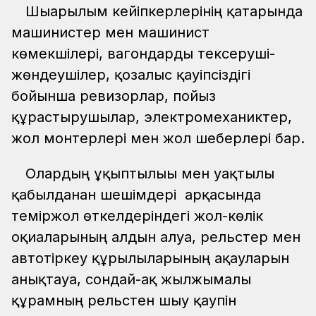
Шығарылым кейіпкерлерінің қатарында
машинистер мен машинист
көмекшілері, вагондарды тексеруші-
жөндеушілер, қозғалыс қауіпсіздігі
бойынша ревизорлар, пойыз
құрастырушылар, электромеханиктер,
жол монтерлері мен жол шеберлері бар.
Олардың ұқыптылығы мен уақтылы
қабылданған шешімдері арқасында
теміржол өткелдеріндегі жол-көлік
оқиғаларының алдын алуға, рельстер мен
автотіркеу құрылғыларының ақауларын
анықтауға, сондай-ақ жылжымалы
құрамның рельстен шығу қаупін