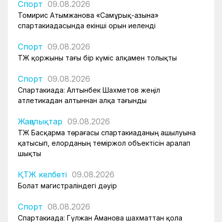
Спорт
09.08.2026
Томирис Атымжанова «Самұрық-Қазына»
спартакиадасында екінші орын иеленді
Спорт
09.08.2026
ҚТЖ қоржыны тағы бір күміс алқамен толықты
Спорт
09.08.2026
Спартакиада: Алтынбек Шахметов жеңіл
атлетикадан алтыннан алқа тағынды
Жаңалықтар
09.08.2026
ҚТЖ Басқарма төрағасы спартакиаданың ашылуына
қатысып, елорданың теміржол объектісін аралап
шықты
ҚТЖ келбеті
09.08.2026
Болат магистраліндегі дәуір
Спорт
08.08.2026
Спартакиада: Гүлжан Аманова шахматтан қола