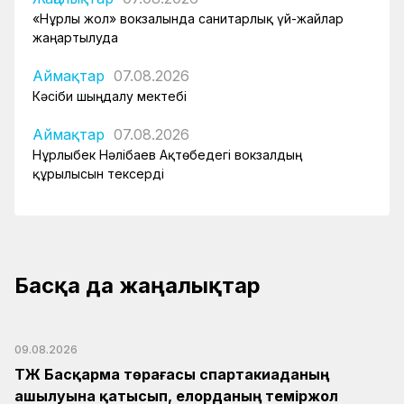
«Нұрлы жол» вокзалында санитарлық үй-жайлар
жаңартылуда
Аймақтар
07.08.2026
Кәсіби шыңдалу мектебі
Аймақтар
07.08.2026
Нұрлыбек Нәлібаев Ақтөбедегі вокзалдың
құрылысын тексерді
Басқа да жаңалықтар
09.08.2026
ҚТЖ Басқарма төрағасы спартакиаданың
ашылуына қатысып, елорданың теміржол