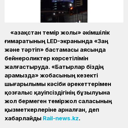
«Қазақстан темір жолы» әкімшілік
ғимаратының LED-экранында «Заң
және тәртіп» бастамасы аясында
бейнероликтер көрсетілімін
жалғастыруда. «Батырлар біздің
арамызда» жобасының кезекті
шығарылымы кәсіби әрекеттерімен
қозғалыс қауіпсіздігінің бұзылуына
жол бермеген теміржол саласының
қызметкерлеріне арналған, деп
хабарлайды
Rail-news.kz
.