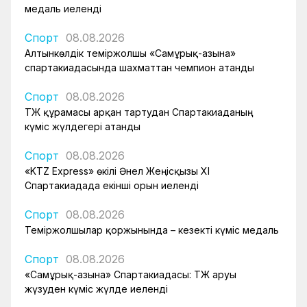
медаль иеленді
Спорт
08.08.2026
Алтынкөлдік теміржолшы «Самұрық-Қазына»
спартакиадасында шахматтан чемпион атанды
Спорт
08.08.2026
ҚТЖ құрамасы арқан тартудан Спартакиаданың
күміс жүлдегері атанды
Спорт
08.08.2026
«KTZ Express» өкілі Әнел Жеңісқызы XI
Спартакиадада екінші орын иеленді
Спорт
08.08.2026
Теміржолшылар қоржынында – кезекті күміс медаль
Спорт
08.08.2026
«Самұрық-Қазына» Спартакиадасы: ҚТЖ аруы
жүзуден күміс жүлде иеленді