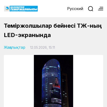
Русский
Теміржолшылар бейнесі ҚТЖ-ның
LED-экранында
Жаңалықтар
12.05.2026, 15:11