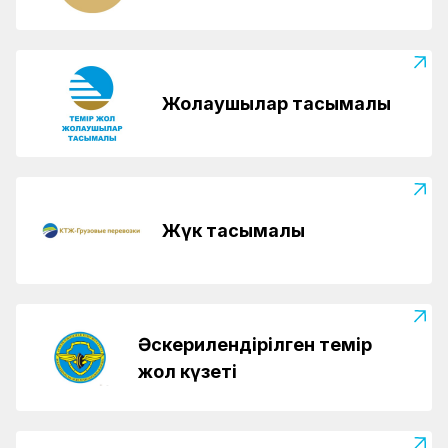
Жолаушылар тасымалы
Жүк тасымалы
Әскерилендірілген темір
жол күзеті