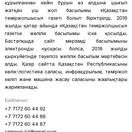
құрылғаннан кейін бұрын өз алдына шығып
жатқан үш жол басылымы «Қазақстан
теміржолшысы» газеті болып біріктірілді. 2016
жылдың қаңтар айында «Қазақстан теміржолшысы»
газетінің желілік басылымы іске қосылды.
Бастапқыда сайт мерзімді басылымының
электронды нұсқасы болса, 2018 жылдың
қыркүйегінде тәуелсіз желілік басылым мәртебесін
алды. Қазір сайтта Қазақстан Республикасының
көлік-логистика саласы, инфрақұрылым, теміржол
көлігі және машина жасау саласының жаңалықтары
жарияланады.
Байланыс
+7 7172 60 44 92
+7 7172 60 44 88
+7 7172 60 44 87
railnews.kz@gmail.com