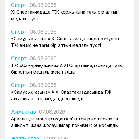
Спорт
08.08.2026
XI Спартакиадада ҚТЖ қоржынына тағы бір алтын
медаль түсті
Спорт
08.08.2026
«Самұрық-Қазына» XI Спартакиадасында жүзуден
ҚТЖ еншісіне тағы бір алтын медаль түсті
Спорт
08.08.2026
ҚТЖ «Самұрық-Қазына» АҚ XI Спартакиадасында тағы
бір алтын медаль жеңіп алды
Спорт
08.08.2026
«Самұрық-Қазына» АҚ XI Спартакиадасында ҚТЖ
алғашқы алтын медалді еншіледі
Аймақтар
07.08.2026
Арқалықта жаңғыртудан кейін теміржол вокзалы
ашылып, жаңа жолаушылар пойызы іске қосылды
Жаңалықтар
07.08.2026