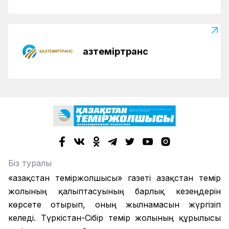
Қазтеміртранс
Біз туралы
«Қазақстан теміржолшысы» газеті Қазақстан темір
жолының қалыптасуының барлық кезеңдерін
көрсете отырып, оның жылнамасын жүргізіп
келеді. Түркістан-Сібір темір жолының құрылысы