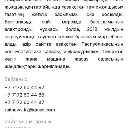
жылдың қаңтар айында «Қазақстан теміржолшысы»
газетінің желілік басылымы іске қосылды.
Бастапқыда сайт мерзімді басылымының
электронды нұсқасы болса, 2018 жылдың
қыркүйегінде тәуелсіз желілік басылым мәртебесін
алды. Қазір сайтта Қазақстан Республикасының
көлік-логистика саласы, инфрақұрылым, теміржол
көлігі және машина жасау саласының
жаңалықтары жарияланады.
Байланыс
+7 7172 60 44 92
+7 7172 60 44 88
+7 7172 60 44 87
railnews.kz@gmail.com
Сайттың шығарушы