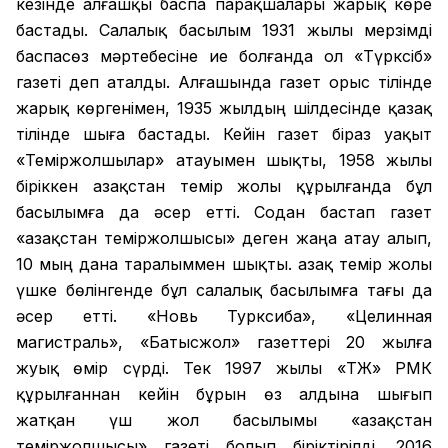
кезінде алғашқы баспа парақшалары жарық көре
бастады. Салалық басылым 1931 жылы мерзімді
баспасөз мәртебесіне ие болғанда ол «Түрксіб»
газеті деп аталды. Алғашында газет орыс тілінде
жарық көргенімен, 1935 жылдың шілдесінде қазақ
тілінде шыға бастады. Кейін газет біраз уақыт
«Теміржолшылар» атауымен шықты, 1958 жылы
біріккен Қазақстан темір жолы құрылғанда бұл
басылымға да әсер етті. Содан бастап газет
«Қазақстан теміржолшысы» деген жаңа атау алып,
10 мың дана таралыммен шықты. Қазақ темір жолы
үшке бөлінгенде бұл салалық басылымға тағы да
әсер етті. «Новь Турксиба», «Целинная
магистраль», «Батысжол» газеттері 20 жылға
жуық өмір сүрді. Тек 1997 жылы «ҚТЖ» РМК
құрылғаннан кейін бұрын өз алдына шығып
жатқан үш жол басылымы «Қазақстан
теміржолшысы» газеті болып біріктірілді. 2016