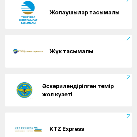
Жолаушылар тасымалы
Жүк тасымалы
Әскерилендірілген темір
жол күзеті
KTZ Express