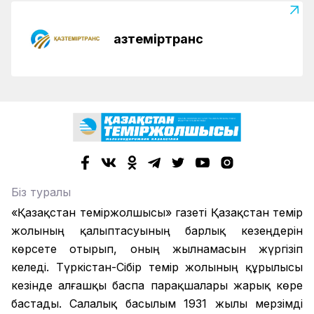
Қазтеміртранс
Біз туралы
«Қазақстан теміржолшысы» газеті Қазақстан темір
жолының қалыптасуының барлық кезеңдерін
көрсете отырып, оның жылнамасын жүргізіп
келеді. Түркістан-Сібір темір жолының құрылысы
кезінде алғашқы баспа парақшалары жарық көре
бастады. Салалық басылым 1931 жылы мерзімді