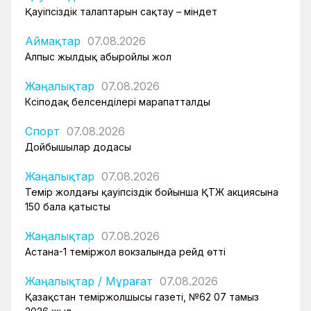
Қауіпсіздік талаптарын сақтау – міндет
Аймақтар
07.08.2026
Алпыс жылдық абыройлы жол
Жаңалықтар
07.08.2026
Кәсіподақ белсенділері марапатталды
Спорт
07.08.2026
Дойбышылар додасы
Жаңалықтар
07.08.2026
Темір жолдағы қауіпсіздік бойынша ҚТЖ акциясына
150 бала қатысты
Жаңалықтар
07.08.2026
Астана-1 теміржол вокзалында рейд өтті
Жаңалықтар
/
Мұрағат
07.08.2026
Қазақстан теміржолшысы газеті, №62 07 тамыз