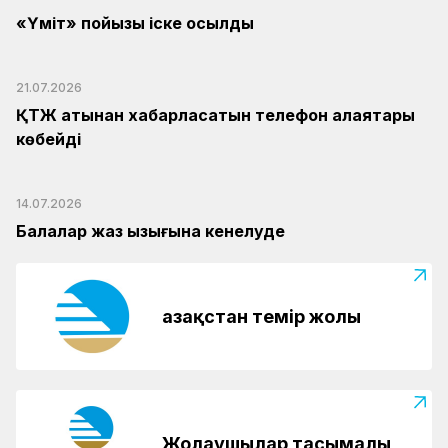
«Үміт» пойызы іске қосылды
21.07.2026
ҚТЖ атынан хабарласатын телефон алаяқтары
көбейді
14.07.2026
Балалар жаз қызығына кенелуде
Қазақстан темір жолы
Жолаушылар тасымалы