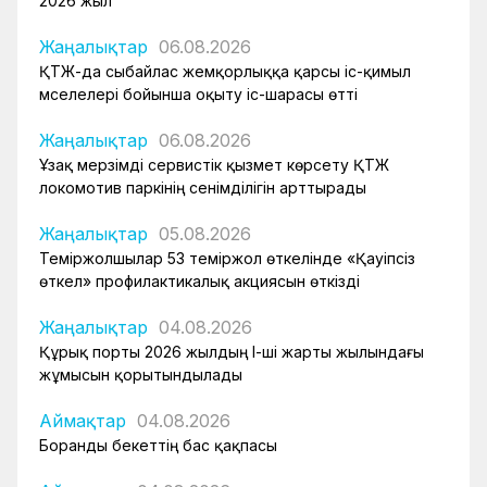
2026 жыл
Жаңалықтар
06.08.2026
ҚТЖ-да сыбайлас жемқорлыққа қарсы іс-қимыл
мәселелері бойынша оқыту іс-шарасы өтті
Жаңалықтар
06.08.2026
Ұзақ мерзімді сервистік қызмет көрсету ҚТЖ
локомотив паркінің сенімділігін арттырады
Жаңалықтар
05.08.2026
Теміржолшылар 53 теміржол өткелінде «Қауіпсіз
өткел» профилактикалық акциясын өткізді
Жаңалықтар
04.08.2026
Құрық порты 2026 жылдың І-ші жарты жылындағы
жұмысын қорытындылады
Аймақтар
04.08.2026
Боранды бекеттің бас қақпасы