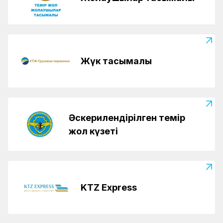
Жүк тасымалы
Әскерилендірілген темір
жол күзеті
KTZ Express