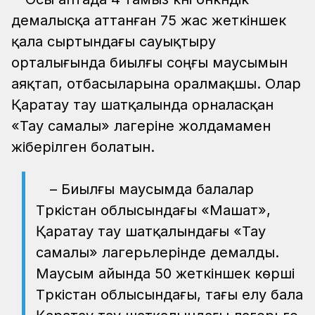
демалысқа аттанған 75 жас жеткіншек
қала сыртындағы сауықтыру
орталығында биылғы соңғы маусымын
аяқтап, отбасыларына оралмақшы. Олар
Қаратау тау шатқалында орналасқан
«Тау самалы» лагеріне жолдамамен
жіберілген болатын.
– Биылғы маусымда балалар
Түркістан облысындағы «Машат»,
Қаратау тау шатқалындағы «Тау
самалы» лагерьлерінде демалды.
Маусым айында 50 жеткіншек көрші
Түркістан облысындағы, тағы елу бала