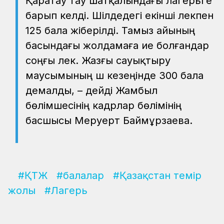
Қаратау тау шатқалындағы лагерьге
барып келді. Шілдедегі екінші лекпен
125 бала жіберілді. Тамыз айының
басындағы жолдамаға ие болғандар
соңғы лек. Жазғы сауықтыру
маусымының үш кезеңінде 300 бала
демалды, – дейді Жамбыл
бөлімшесінің кадрлар бөлімінің
басшысы Меруерт Баймұрзаева.
#ҚТЖ
#балалар
#Қазақстан темір
жолы
#Лагерь