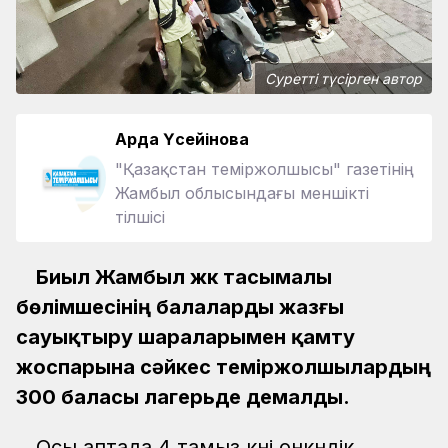
Суретті түсірген автор
Ардақ Үсейінова
"Қазақстан теміржолшысы" газетінің
Жамбыл облысындағы меншікті
тілшісі
Биыл Жамбыл жүк тасымалы
бөлімшесінің балаларды жазғы
сауықтыру шараларымен қамту
жоспарына сәйкес теміржолшылардың
300 баласы лагерьде демалды.
Осы аптада 4 тамыз күні онкүндік