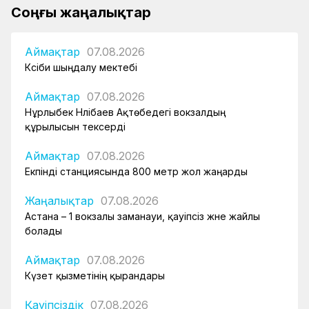
Соңғы жаңалықтар
Аймақтар
07.08.2026
Кәсіби шыңдалу мектебі
Аймақтар
07.08.2026
Нұрлыбек Нәлібаев Ақтөбедегі вокзалдың
құрылысын тексерді
Аймақтар
07.08.2026
Екпінді станциясында 800 метр жол жаңарды
Жаңалықтар
07.08.2026
Астана – 1 вокзалы заманауи, қауіпсіз және жайлы
болады
Аймақтар
07.08.2026
Күзет қызметінің қырандары
Қауіпсіздік
07.08.2026