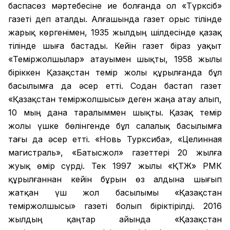
баспасөз мәртебесіне ие болғанда ол «Түрксіб»
газеті деп аталды. Алғашында газет орыс тілінде
жарық көргенімен, 1935 жылдың шілдесінде қазақ
тілінде шыға бастады. Кейін газет біраз уақыт
«Теміржолшылар» атауымен шықты, 1958 жылы
біріккен Қазақстан темір жолы құрылғанда бұл
басылымға да әсер етті. Содан бастап газет
«Қазақстан теміржолшысы» деген жаңа атау алып,
10 мың дана таралыммен шықты. Қазақ темір
жолы үшке бөлінгенде бұл салалық басылымға
тағы да әсер етті. «Новь Турксиба», «Целинная
магистраль», «Батысжол» газеттері 20 жылға
жуық өмір сүрді. Тек 1997 жылы «ҚТЖ» РМК
құрылғаннан кейін бұрын өз алдына шығып
жатқан үш жол басылымы «Қазақстан
теміржолшысы» газеті болып біріктірілді. 2016
жылдың қаңтар айында «Қазақстан