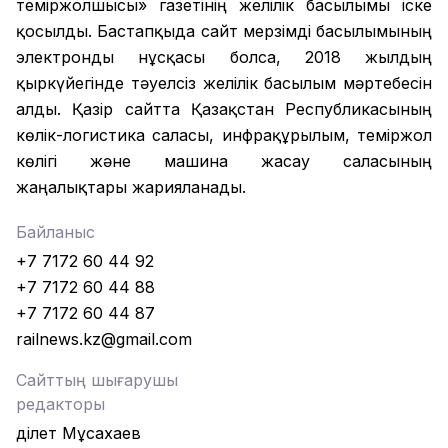
теміржолшысы» газетінің желілік басылымы іске
қосылды. Бастапқыда сайт мерзімді басылымының
электронды нұсқасы болса, 2018 жылдың
қыркүйегінде тәуелсіз желілік басылым мәртебесін
алды. Қазір сайтта Қазақстан Республикасының
көлік-логистика саласы, инфрақұрылым, теміржол
көлігі және машина жасау саласының
жаңалықтары жарияланады.
Байланыс
+7 7172 60 44 92
+7 7172 60 44 88
+7 7172 60 44 87
railnews.kz@gmail.com
Сайттың шығарушы
редакторы
Әділет Мұсахаев