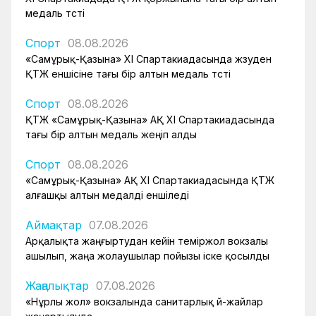
медаль түсті
Спорт
08.08.2026
«Самұрық-Қазына» XI Спартакиадасында жүзуден
ҚТЖ еншісіне тағы бір алтын медаль түсті
Спорт
08.08.2026
ҚТЖ «Самұрық-Қазына» АҚ XI Спартакиадасында
тағы бір алтын медаль жеңіп алды
Спорт
08.08.2026
«Самұрық-Қазына» АҚ XI Спартакиадасында ҚТЖ
алғашқы алтын медалді еншіледі
Аймақтар
07.08.2026
Арқалықта жаңғыртудан кейін теміржол вокзалы
ашылып, жаңа жолаушылар пойызы іске қосылды
Жаңалықтар
07.08.2026
«Нұрлы жол» вокзалында санитарлық үй-жайлар