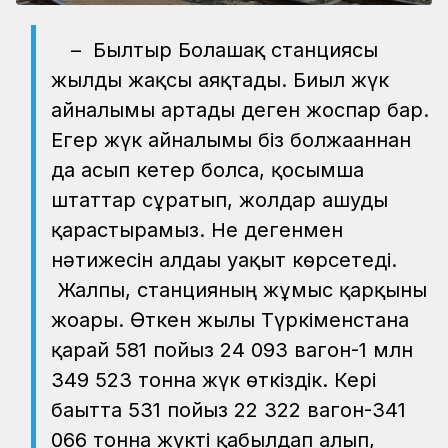
– Былтыр Болашақ станциясы
жылды жақсы аяқтады. Биыл жүк
айналымы артады деген жоспар бар.
Егер жүк айналымы біз болжағаннан
да асып кетер болса, қосымша
штаттар сұратып, жолдар ашуды
қарастырамыз. Не дегенмен
нәтижесін алдағы уақыт көрсетеді.
Жалпы, станцияның жұмыс қарқыны
жоғары. Өткен жылы Түркіменстанға
қарай 581 пойыз 24 093 вагон-1 млн
349 523 тонна жүк өткіздік. Кері
бағытта 531 пойыз 22 322 вагон-341
066 тонна жүкті қабылдап алып,