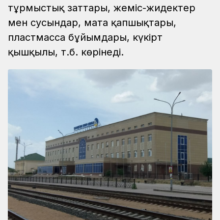
тұрмыстық заттары, жеміс-жидектер
мен сусындар, мата қапшықтары,
пластмасса бұйымдары, күкірт
қышқылы, т.б. көрінеді.