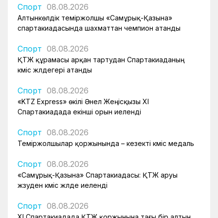
Спорт
08.08.2026
Алтынкөлдік теміржолшы «Самұрық-Қазына»
спартакиадасында шахматтан чемпион атанды
Спорт
08.08.2026
ҚТЖ құрамасы арқан тартудан Спартакиаданың
күміс жүлдегері атанды
Спорт
08.08.2026
«KTZ Express» өкілі Әнел Жеңісқызы XI
Спартакиадада екінші орын иеленді
Спорт
08.08.2026
Теміржолшылар қоржынында – кезекті күміс медаль
Спорт
08.08.2026
«Самұрық-Қазына» Спартакиадасы: ҚТЖ аруы
жүзуден күміс жүлде иеленді
Спорт
08.08.2026
XI Спартакиадада ҚТЖ қоржынына тағы бір алтын