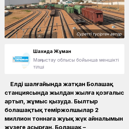
Суретті түсірген автор
Шахида Жұман
Маңғыстау облысы бойынша меншікті
тілші
Елдің шалғайында жатқан Болашақ
станциясында жылдан жылға қозғалыс
артып, жұмыс қызуда. Былтыр
болашақтық теміржолшылар 2
миллион тоннаға жуық жүк айналымын
жүзеге асырған. Болашақ –