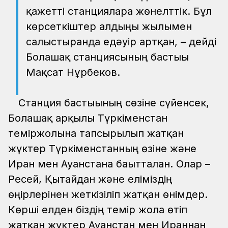
қажетті станцияларға жөнелттік. Бұл
көрсеткіштер алдыңғы жылғымен
салыстырғанда едәуір артқан, – дейді
Болашақ станциясының бастығы
Мақсат Нұрбеков.
Станция бастығының сөзіне сүйенсек,
Болашақ арқылы Түркіменстан
теміржолына тапсырылып жатқан
жүктер Түркіменстанның өзіне және
Иран мен Ауғанстанға бағытталған. Олар –
Ресей, Қытайдан және еліміздің
өңірлерінен жеткізіліп жатқан өнімдер.
Көрші елден біздің темір жолға өтіп
жатқан жүктер Ауғанстан мен Ираннан