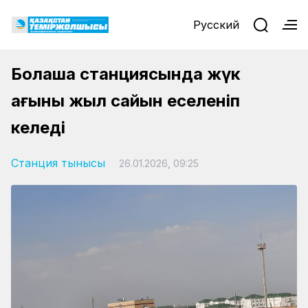
Русский
Болашақ станциясында жүк
ағыны жыл сайын еселеніп
келеді
Станция тынысы
26.01.2026, 09:25