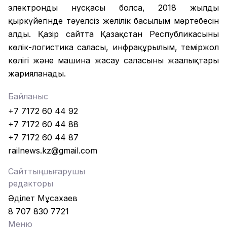
электронды нұсқасы болса, 2018 жылдың
қыркүйегінде тәуелсіз желілік басылым мәртебесін
алды. Қазір сайтта Қазақстан Республикасының
көлік-логистика саласы, инфрақұрылым, теміржол
көлігі және машина жасау саласының жаңалықтары
жарияланады.
Байланыс
+7 7172 60 44 92
+7 7172 60 44 88
+7 7172 60 44 87
railnews.kz@gmail.com
Сайттың шығарушы
редакторы
Әділет Мұсахаев
8 707 830 7721
Меню