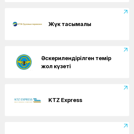
Жүк тасымалы
Әскерилендірілген темір
жол күзеті
KTZ Express