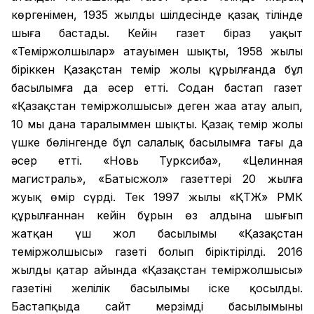
көргенімен, 1935 жылдың шілдесінде қазақ тілінде
шыға бастады. Кейін газет біраз уақыт
«Теміржолшылар» атауымен шықты, 1958 жылы
біріккен Қазақстан темір жолы құрылғанда бұл
басылымға да әсер етті. Содан бастап газет
«Қазақстан теміржолшысы» деген жаңа атау алып,
10 мың дана таралыммен шықты. Қазақ темір жолы
үшке бөлінгенде бұл салалық басылымға тағы да
әсер етті. «Новь Турксиба», «Целинная
магистраль», «Батысжол» газеттері 20 жылға
жуық өмір сүрді. Тек 1997 жылы «ҚТЖ» РМК
құрылғаннан кейін бұрын өз алдына шығып
жатқан үш жол басылымы «Қазақстан
теміржолшысы» газеті болып біріктірілді. 2016
жылдың қаңтар айында «Қазақстан теміржолшысы»
газетінің желілік басылымы іске қосылды.
Бастапқыда сайт мерзімді басылымының