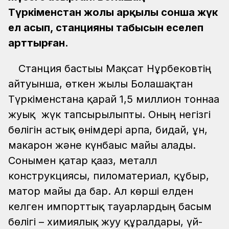
Түркіменстан жолы арқылы сонша жүк
ел асып, станцияның табысын еселеп
арттырған.
Станция бастығы Мақсат Нұрбековтің
айтуынша, өткен жылы Болашақтан
Түркіменстанға қарай 1,5 миллион тоннаға
жуық жүк тапсырылыпты. Оның негізгі
бөлігін астық өнімдері арпа, бидай, ұн,
макарон және күнбағыс майы алады.
Сонымен қатар қағаз, металл
конструкциясы, пиломатериал, құбыр,
матор майы да бар. Ал көрші елден
келген импорттық тауарлардың басым
бөлігі – химиялық жуу құралдары, үй-