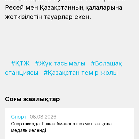
Ресей мен Қазақстанның қалаларына
жеткізілетін тауарлар екен.
#ҚТЖ
#Жүк тасымалы
#Болашақ
станциясы
#Қазақстан темір жолы
Соңғы жаңалықтар
Спорт
08.08.2026
Спартакиада: Гүлжан Аманова шахматтан қола
медаль иеленді