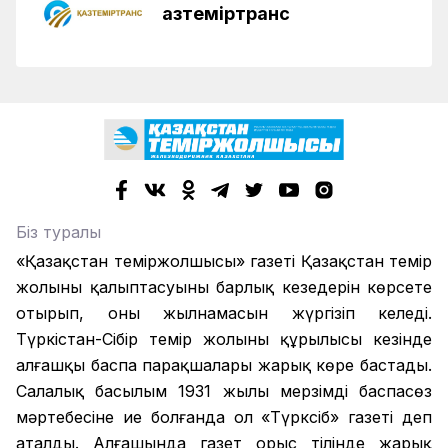
Қазтеміртранс
Біз туралы
«Қазақстан теміржолшысы» газеті Қазақстан темір
жолының қалыптасуының барлық кезеңдерін көрсете
отырып, оның жылнамасын жүргізіп келеді.
Түркістан-Сібір темір жолының құрылысы кезінде
алғашқы баспа парақшалары жарық көре бастады.
Салалық басылым 1931 жылы мерзімді баспасөз
мәртебесіне ие болғанда ол «Түрксіб» газеті деп
аталды. Алғашында газет орыс тілінде жарық