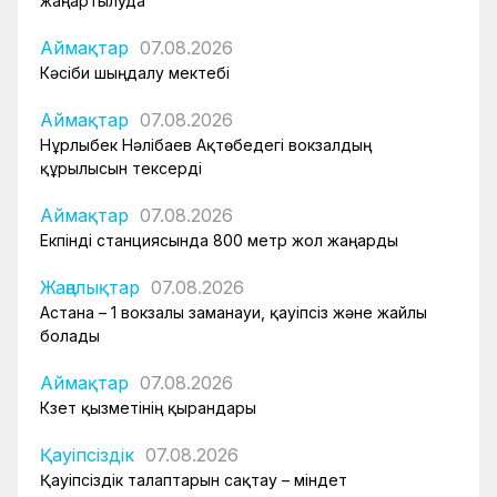
жаңартылуда
Аймақтар
07.08.2026
Кәсіби шыңдалу мектебі
Аймақтар
07.08.2026
Нұрлыбек Нәлібаев Ақтөбедегі вокзалдың
құрылысын тексерді
Аймақтар
07.08.2026
Екпінді станциясында 800 метр жол жаңарды
Жаңалықтар
07.08.2026
Астана – 1 вокзалы заманауи, қауіпсіз және жайлы
болады
Аймақтар
07.08.2026
Күзет қызметінің қырандары
Қауіпсіздік
07.08.2026
Қауіпсіздік талаптарын сақтау – міндет