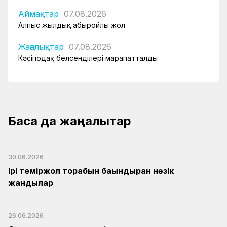
Аймақтар
07.08.2026
Алпыс жылдық абыройлы жол
Жаңалықтар
07.08.2026
Кәсіподақ белсенділері марапатталды
Басқа да жаңалықтар
30.06.2026
Ірі теміржол торабын бағындырған нәзік
жандылар
26.06.2026