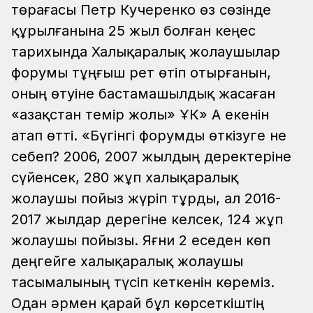
төрағасы Петр Кучеренко өз сөзінде
құрылғанына 25 жыл болған кеңес
тарихында Халықаралық жолаушылар
форумы тұңғыш рет өтіп отырғанын,
оның өтуіне бастамашылдық жасаған
«Қазақстан темір жолы» ҰК» АҚ екенін
атап өтті. «Бүгінгі форумды өткізуге не
себеп? 2006, 2007 жылдың деректеріне
сүйенсек, 280 жұп халықаралық
жолаушы пойыз жүріп тұрды, ал 2016-
2017 жылдар дерегіне келсек, 124 жұп
жолаушы пойызы. Яғни 2 еседен көп
деңгейге халықаралық жолаушы
тасымалының түсіп кеткенін көреміз.
Одан әрмен қарай бұл көрсеткіштің