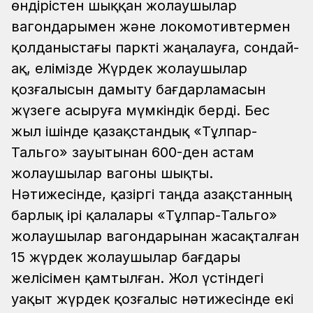
өндірістен шыққан жолаушылар
вагондарымен және локомотивтермен
қолданыстағы паркті жаңалауға, сондай-
ақ, елімізде Жүрдек жолаушылар
қозғалысын дамыту бағдарламасын
жүзеге асыруға мүмкіндік берді. Бес
жыл ішінде қазақстандық «Тұлпар-
Тальго» зауытынан 600-ден астам
жолаушылар вагоны шықты.
Нәтижесінде, қазіргі таңда Қазақстанның
барлық ірі қалалары «Тұлпар-Тальго»
жолаушылар вагондарынан жасақталған
15 жүрдек жолаушылар бағдары
желісімен қамтылған. Жол үстіндегі
уақыт жүрдек қозғалыс нәтижесінде екі