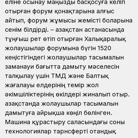
еліне осынау маңызды басқосуға келіп
отырған форум қонақтарына алғыс
айтып, форум жұмысы жемісті боларына
сенім білдірді.
– Қазақстан астанасында
тұңғыш рет өтіп отырған Халықаралық
жолаушылар форумына бүгін 1520
кеңістігіндегі жолаушылар тасымалын
заманауи бағытта дамыту мәселесін
талқылау үшін ТМД және Балтық
жағалауы елдерінің темір жол
әкімшіліктерінің өкілдері жиналып отыр.
Қазақстанда жолаушылар тасымалын
дамытуға айрықша көңіл бөлінген.
Машина құрастыру саласындағы соны
технологиялар тарнсферті отандық