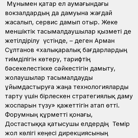
Мұнымен қатар ел аумағындағы
вокзалдардың да дамуына жағдай
жасалып, сервис дамып отыр. Жеке
меншіктік тасымалдаушылар қызметі де
жетілдірілу үстінде, – деген Арман
Сұлтанов «халықаралық бағдарлардың
тиімділігін көтеру, тарифтің
бәсекелестікке сәйкестігін дамыту,
жолаушылар тасымалдауды
ұйымдастыруға жаңа технологияларды
тарту үшін бірлескен стратегиялық даму
жоспарын түзу» қажеттігін атап өтті.
Форумның құрметті қонағы,
Достастыққа қатысушы елдердің Темір
жол көлігі кеңесі дирекциясының