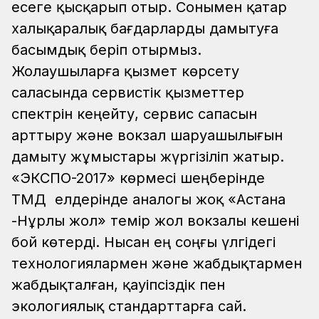
есеге қысқарып отыр. Сонымен қатар
халықаралық бағдарларды дамытуға
басымдық беріп отырмыз.
Жолаушыларға қызмет көрсету
саласында сервистік қызметтер
спектрін кеңейту, сервис сапасын
арттыру және вокзал шаруашылығын
дамыту жұмыстары жүргізіліп жатыр.
«ЭКСПО-2017» көрмесі шеңберінде
ТМД елдерінде аналогы жоқ «Астана
-Нұрлы жол» темір жол вокзалы кешені
бой көтерді. Нысан ең соңғы үлгідегі
технологиялармен және жабдықтармен
жабдықталған, қауіпсіздік пен
экологиялық стандарттарға сай.