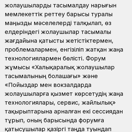
жолаушыларды тасымалдау нарығын
мемлекеттік реттеу барысы туралы
маңызды мәселелерді талқылап, өз
елдеріндегі жолаушылар тасымалы
жағдайына қатысты жетістіктермен,
проблемалармен, енгізіліп жатқан жаңа
технологиялармен бөлісті. Форум
жұмысы «Халықаралық жолаушылар
тасымалының болашағы» және
«Пойыздар мен вокзалдарда
жолаушыларға қызмет көрсетудің жаңа
технологиялары, сервис, жайлылық»
тақырыптарына арналған екі сессиядан
тұрып, оның барысында форумға
қатысушылар қазіргі таңда туындап