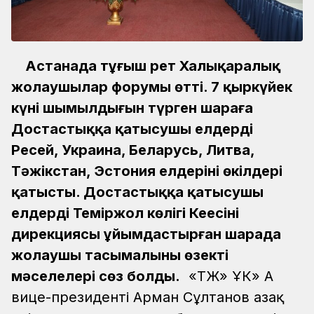
Астанада тұңғыш рет Халықаралық
жолаушылар форумы өтті. 7 қыркүйек
күні шымылдығын түрген шараға
Достастыққа қатысушы елдердің
Ресей, Украина, Беларусь, Литва,
Тәжікстан, Эстония елдерінің өкілдері
қатысты. Достастыққа қатысушы
елдердің Теміржол көлігі Кеңесінің
дирекциясы ұйымдастырған шарада
жолаушы тасымалының өзекті
мәселелері сөз болды.
«ҚТЖ» ҰК» АҚ
вице-президенті Арман Сұлтанов Қазақ