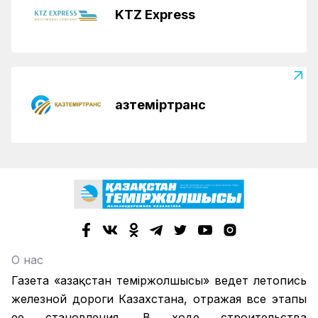
KTZ Express
Қазтеміртранс
О нас
Газета «Қазақстан теміржолшысы» ведет летопись
железной дороги Казахстана, отражая все этапы
ее становления. В ходе строительства