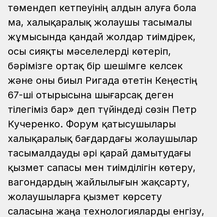
төмендеп кетпеуінің алдын алуға бола
ма, халықаралық жолаушы тасымалы
жұмысында қандай жолдар тиімдірек,
осы сияқты мәселелерді көтеріп,
бәрімізге ортақ бір шешімге келсек
және оны биыл Ригада өтетін Кеңестің
67-ші отырысына шығарсақ деген
тілегіміз бар» деп түйіндеді сөзін Петр
Кучеренко.
Форум қатысушылары
халықаралық бағдардағы жолаушылар
тасымалдауды әрі қарай дамытудағы
қызмет сапасы мен тиімділігін көтеру,
вагондардың жайлылығын жақсарту,
жолаушыларға қызмет көрсету
саласына жаңа технологияларды енгізу,