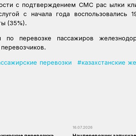
ости с подтверждением СМС рас ылки кл
лугой с начала года воспользовались 1
ты (35%).
и по перевозке пассажиров железнодо
 перевозчиков.
ссажирские перевозки
#казахстанские ж
16.07.2026
ажирские перевозки»
Нацперевозчик запуска