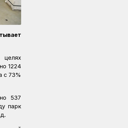
Новости
07.08.2026
Реконструкция вокзала Астана-1
ведется по графику
Новости
07.08.2026
Железнодорожники напомнили 150
тывает
детям правила безопасности в
поездах и вблизи путей
в целях
Новости
07.08.2026
Порт Курык обработал почти 885
но 1224
тысяч тонн грузов за полгода
а с 73%
Новости
/
Архив
07.08.2026
Газета Қазақстан теміржолшысы, №62
от 07 августа 2026 года
но 537
ду парк
Новости
06.08.2026
Вопросы противодействия
д.
коррупции обсудили в КТЖ