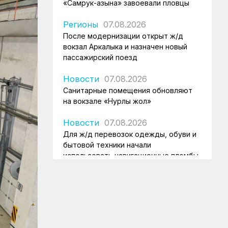
«Самрук-Қазына» завоевали пловцы
Регионы
07.08.2026
После модернизации открыт ж/д
вокзал Аркалыка и назначен новый
пассажирский поезд
Новости
07.08.2026
Санитарные помещения обновляют
на вокзале «Нурлы жол»
Новости
07.08.2026
Для ж/д перевозок одежды, обуви и
бытовой техники начали
использовать навигационные пломбы
в ЕАЭС
Регионы
07.08.2026
Железнодорожники спасли тонущую
в Алаколе девушку