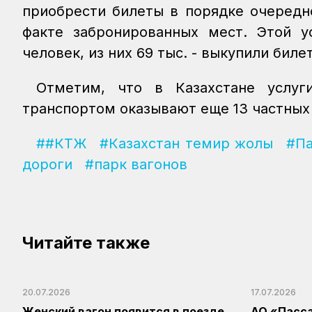
приобрести билеты в порядке очередн
факте забронированных мест. Этой ус
человек, из них 69 тыс. - выкупили биле
Отметим, что в Казахстане услуг
транспортом оказывают еще 13 частных
##КТЖ
#Казахстан темир жолы
#Па
дороги
#парк вагонов
Читайте также
20.07.2026
17.07.2026
Женский вагон появится в поезде
АО «Пасс