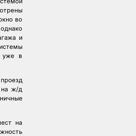
стемой
Регионы
06.08.2026
мотрены
Памятник легендарного электровоза
ВЛ60 появился в Сары-Шагане
окно во
однако
Новости
06.08.2026
Долгосрочное сервисное
агажа и
обслуживание повышает
истемы
надежность локомотивного парка
 уже в
КТЖ
Регионы
06.08.2026
Павлодарские железнодорожники
 проезд
проводят профилактику
происшествий на путях
 на ж/д
дничные
Регионы
06.08.2026
Костанайские железнодорожники
продолжают акцию «Безопасный
переезд»
мест на
ожность
Новости
05.08.2026