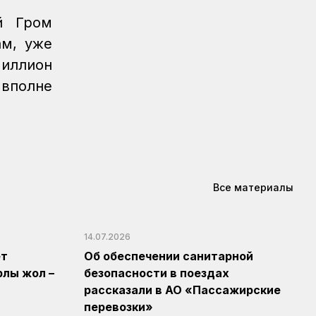
й Гром
ам, уже
миллион
 вполне
Все материалы
14.07.2026
ет
Об обеспечении санитарной
рлы жол –
безопасности в поездах
рассказали в АО «Пассажирские
перевозки»