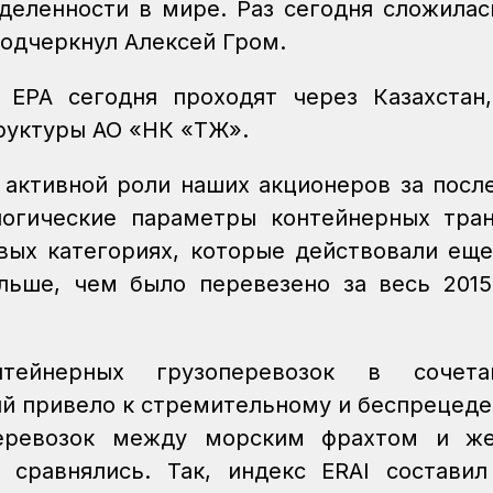
деленности в мире. Раз сегодня сложилас
 подчеркнул Алексей Гром.
 ЕРА сегодня проходят через Казахстан
руктуры АО «НК «ҚТЖ».
 активной роли наших акционеров за посл
огические параметры контейнерных тра
вых категориях, которые действовали еще
льше, чем было перевезено за весь 2015
нтейнерных грузоперевозок в сочет
ий привело к стремительному и беспрецед
еревозок между морским фрахтом и же
 сравнялись. Так, индекс ERAI состави