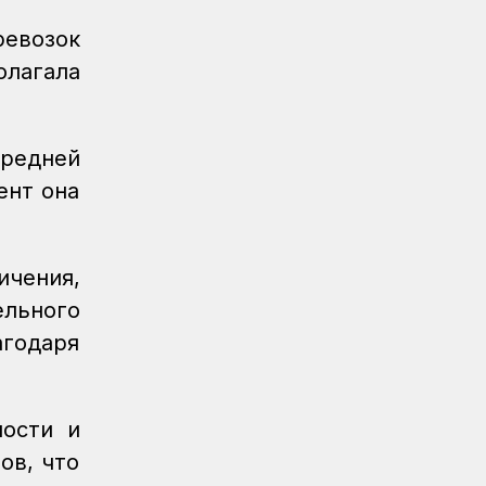
происшествий на путях
евозок
Регионы
06.08.2026
лагала
Костанайские железнодорожники
продолжают акцию «Безопасный
переезд»
средней
Новости
05.08.2026
ент она
Железнодорожники провели
профилактическую акцию
«Безопасный переезд» на 53
железнодорожных переездах
чения,
ельного
Новости
05.08.2026
Казахстан увеличил экспорт зерна и
агодаря
муки почти на 13%
Новости
05.08.2026
ности и
Транспортные полицейские провели
рейд на вокзале Астана-1
ов, что