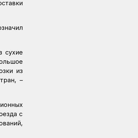
оставки
Новости
04.08.2026
Акция «Безопасный переезд» прошла
на железнодорожном переезде
станции Астана
значил
з сухие
большое
озки из
тран, –
ционных
оезда с
ований,