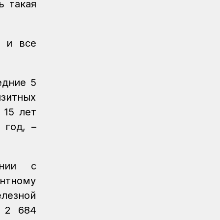
ь такая
Новости
05.08.2026
Итоги работы в сфере регулируемых
услуг за первое полугодие подвели
в КТЖ
, и все
Регионы
05.08.2026
День работников
железнодорожного транспорта
едние 5
отметили в Костанайском регионе
нзитных
Регионы
04.08.2026
 15 лет
Около 150 карагандинских
 год, –
железнодорожников отметили
государственными и отраслевыми
наградами
ании с
Регионы
04.08.2026
ентному
Чествование лучших работников
лезной
железнодорожной отрасли прошло в
Усть-Каменогорске
л 2 684