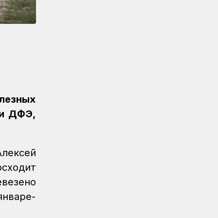
Новости
/
Архив
07.08.2026
Газета Қазақстан теміржолшысы, №62
от 07 августа 2026 года
Новости
06.08.2026
Вопросы противодействия
коррупции обсудили в КТЖ
Регионы
06.08.2026
лезных
Памятник легендарного электровоза
ВЛ60 появился в Сары-Шагане
чи ДФЭ,
Новости
06.08.2026
Долгосрочное сервисное
обслуживание повышает
Алексей
надежность локомотивного парка
осходит
КТЖ
евезено
Регионы
06.08.2026
январе-
Павлодарские железнодорожники
проводят профилактику