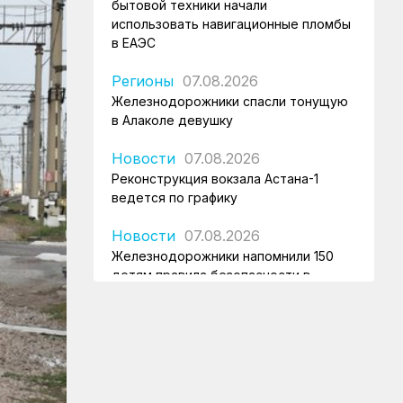
бытовой техники начали
использовать навигационные пломбы
в ЕАЭС
Регионы
07.08.2026
Железнодорожники спасли тонущую
в Алаколе девушку
Новости
07.08.2026
Реконструкция вокзала Астана-1
ведется по графику
Новости
07.08.2026
Железнодорожники напомнили 150
детям правила безопасности в
поездах и вблизи путей
Новости
07.08.2026
Порт Курык обработал почти 885
тысяч тонн грузов за полгода