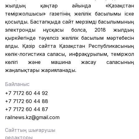
жылдың қаңтар айында «Қазақстан
теміржолшысы» газетінің желілік басылымы іске
қосылды. Бастапқыда сайт мерзімді басылымының
электронды нұсқасы болса, 2018 жылдың
қыркүйегінде тәуелсіз желілік басылым мәртебесін
алды. Қазір сайтта Қазақстан Республикасының
көлік-логистика саласы, инфрақұрылым, теміржол
көлігі және машина жасау саласының
жаңалықтары жарияланады.
Байланыс
+7 7172 60 44 92
+7 7172 60 44 88
+7 7172 60 44 87
railnews.kz@gmail.com
Сайттың шығарушы
редакторы