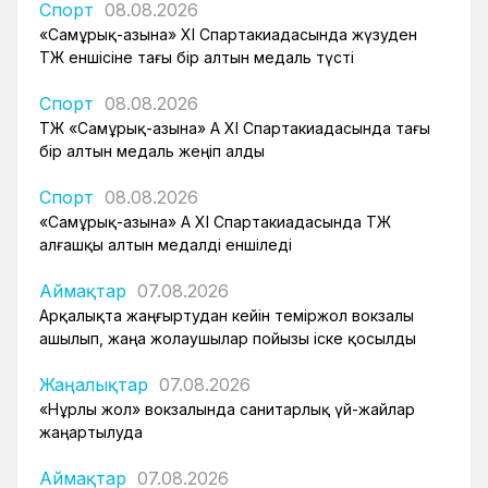
Спорт
08.08.2026
«Самұрық-Қазына» XI Спартакиадасында жүзуден
ҚТЖ еншісіне тағы бір алтын медаль түсті
Спорт
08.08.2026
ҚТЖ «Самұрық-Қазына» АҚ XI Спартакиадасында тағы
бір алтын медаль жеңіп алды
Спорт
08.08.2026
«Самұрық-Қазына» АҚ XI Спартакиадасында ҚТЖ
алғашқы алтын медалді еншіледі
Аймақтар
07.08.2026
Арқалықта жаңғыртудан кейін теміржол вокзалы
ашылып, жаңа жолаушылар пойызы іске қосылды
Жаңалықтар
07.08.2026
«Нұрлы жол» вокзалында санитарлық үй-жайлар
жаңартылуда
Аймақтар
07.08.2026