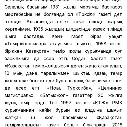
Салалық басылым 1931 жылы мерзімді баспасөз
мәртебесіне ие болғанда ол «Түрксіб» газеті деп
аталды. Алғашында газет орыс тілінде жарық
көргенімен, 1935 жылдың шілдесінде қазақ тілінде
шыға бастады. Кейін газет біраз уақыт
«Теміржолшылар» атауымен шықты, 1958 жылы
біріккен Қазақстан темір жолы құрылғанда бұл
басылымға да әсер етті. Содан бастап газет
«Қазақстан теміржолшысы» деген жаңа атау алып,
10 мың дана таралыммен шықты. Қазақ темір
жолы үшке бөлінгенде бұл салалық басылымға тағы
да әсер етті. «Новь Турксиба», «Целинная
магистраль», «Батысжол» газеттері 20 жылға
жуық өмір сүрді. Тек 1997 жылы «ҚТЖ» РМК
құрылғаннан кейін бұрын өз алдына шығып
жатқан үш жол басылымы «Қазақстан
теміржолшысы» газеті болып біріктірілді. 2016