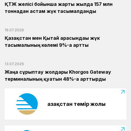
ҚТЖ желісі бойынша жарты жылда 157 млн
тоннадан астам жүк тасымалданды
16.07.2026
Қазақстан мен Қытай арасындағы жүк
тасымалының көлемі 9%-ға артты
13.07.2026
Жаңа сұрыптау жолдары Khorgos Gateway
терминалының қуатын 48%-ға арттырды
Қазақстан темір жолы