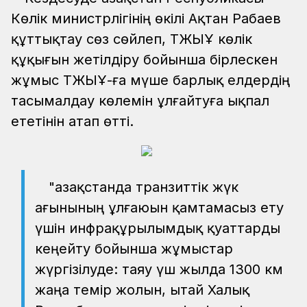
Көлік министрлігінің өкілі Ақтан Рабаев
құттықтау сөз сөйлеп, ТЖЫҰ көлік
құқығын жетілдіру бойынша бірлескен
жұмыс ТЖЫҰ-ға мүше барлық елдердің
тасымалдау көлемін ұлғайтуға ықпал
ететінін атап өтті.
"Қазақстанда транзиттік жүк
ағынының ұлғаюын қамтамасыз ету
үшін инфрақұрылымдық қуаттарды
кеңейту бойынша жұмыстар
жүргізілуде: таяу үш жылда 1300 км
жаңа темір жолын, Қытай Халық