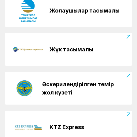
Жолаушылар тасымалы
Жүк тасымалы
Әскерилендірілген темір
жол күзеті
KTZ Express