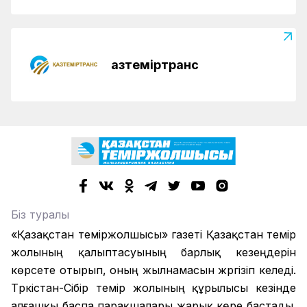
Қазтеміртранс
Біз туралы
«Қазақстан теміржолшысы» газеті Қазақстан темір
жолының қалыптасуының барлық кезеңдерін
көрсете отырып, оның жылнамасын жүргізіп келеді.
Түркістан-Сібір темір жолының құрылысы кезінде
алғашқы баспа парақшалары жарық көре бастады.