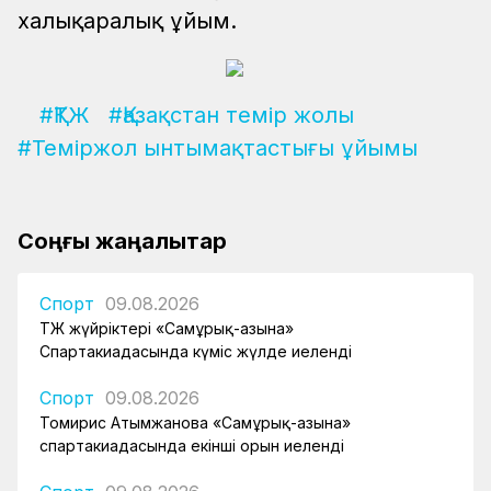
халықаралық ұйым.
#ҚТЖ
#Қазақстан темір жолы
#Теміржол ынтымақтастығы ұйымы
Соңғы жаңалықтар
Спорт
09.08.2026
ҚТЖ жүйріктері «Самұрық-Қазына»
Спартакиадасында күміс жүлде иеленді
Спорт
09.08.2026
Томирис Атымжанова «Самұрық-Қазына»
спартакиадасында екінші орын иеленді