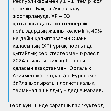
Республикасымен үшінші темір жол
өткелін - Бақты-Аягөз салу
жоспарлануда. ҚХР – ЕО
қатынасындағы контейнерлік
пойыздардың жалпы көлемінің 40%-
не дейін қалыптасатын Сиань
қаласының (ҚХР) Құрғақ портында
қытайлық серіктестермен бірлесіп
2024 жылы Қытайдың Шэньси
қаласын Қазақстанмен, Орталық
Азиямен және одан әрі Еуропамен
байланыстыратын логистикалық
терминал ашылды", - деді А.Рабаев.
Төрт күн ішінде сарапшылар жүктерді