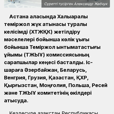
Суретті түсірген Александр Жабчук
Астана қаласында Халықаралық
теміржол жүк қатынасы туралы
келісімді (ХТЖҚК) жетілдіру
мәселелері бойынша көлік құқығы
бойынша Теміржол ынтымақтастығы
ұйымы (ТЖЫҰ) комиссиясының
сарапшылар кеңесі басталды. Іс-
шараға Әзербайжан, Беларусь,
Венгрия, Грузия, Қазақстан, ҚХР,
Қырғызстан, Моңғолия, Польша, Ресей
және ТЖЫҰ комитетінің өкілдері
қатысуда.
Кездесуде Қазақстан Республикасы