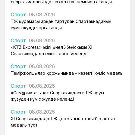
спартакиадасында шахматтан чемпион атанды
Спорт
08.08.2026
ҚТЖ құрамасы арқан тартудан Спартакиаданың
күміс жүлдегері атанды
Спорт
08.08.2026
«KTZ Express» өкілі Әнел Жеңісқызы XI
Спартакиадада екінші орын иеленді
Спорт
08.08.2026
Теміржолшылар қоржынында – кезекті күміс медаль
Спорт
08.08.2026
«Самұрық-Қазына» Спартакиадасы: ҚТЖ аруы
жүзуден күміс жүлде иеленді
Спорт
08.08.2026
XI Спартакиадада ҚТЖ қоржынына тағы бір алтын
медаль түсті