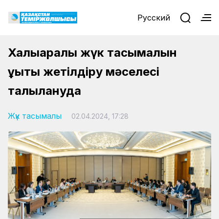
Русский
Халықаралық жүк тасымалын
құқықтық жетілдіру мәселесі
талқылануда
Жүк тасымалы
02.04.2024, 17:28