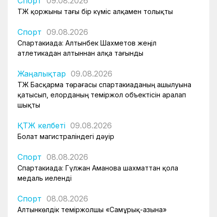
Спорт
09.08.2026
ҚТЖ қоржыны тағы бір күміс алқамен толықты
Спорт
09.08.2026
Спартакиада: Алтынбек Шахметов жеңіл
атлетикадан алтыннан алқа тағынды
Жаңалықтар
09.08.2026
ҚТЖ Басқарма төрағасы спартакиаданың ашылуына
қатысып, елорданың теміржол объектісін аралап
шықты
ҚТЖ келбеті
09.08.2026
Болат магистраліндегі дәуір
Спорт
08.08.2026
Спартакиада: Гүлжан Аманова шахматтан қола
медаль иеленді
Спорт
08.08.2026
Алтынкөлдік теміржолшы «Самұрық-Қазына»