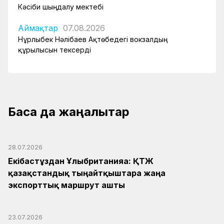
Кәсіби шыңдалу мектебі
Аймақтар
07.08.2026
Нұрлыбек Нәлібаев Ақтөбедегі вокзалдың
құрылысын тексерді
Басқа да жаңалықтар
28.07.2026
Екібастұздан Ұлыбританияға: ҚТЖ
қазақстандық тыңайтқыштарға жаңа
экспорттық маршрут ашты
23.07.2026