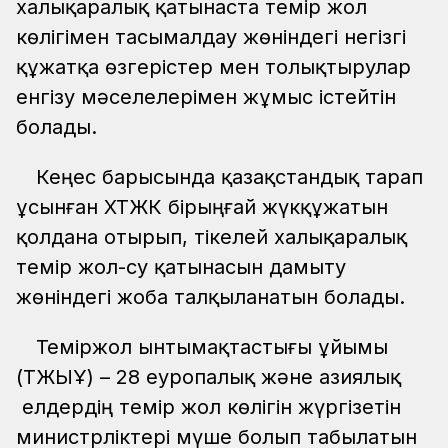
халықаралық қатынаста темір жол
көлігімен тасымалдау жөніндегі негізгі
құжатқа өзгерістер мен толықтырулар
енгізу мәселелерімен жұмыс істейтін
болады.
Кеңес барысында қазақстандық тарап
ұсынған ХТЖҚК бірыңғай жүкқұжатын
қолдана отырып, тікелей халықаралық
темір жол-су қатынасын дамыту
жөніндегі жоба талқыланатын болады.
Теміржол ынтымақтастығы ұйымы
(ТЖЫҰ) – 28 еуропалық және азиялық
елдердің темір жол көлігін жүргізетін
министрліктері мүше болып табылатын