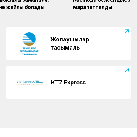
және жайлы болады
марапатталды
Жолаушылар
тасымалы
KTZ Express