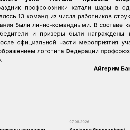
аздник профсоюзники катали шары в од
алось 13 команд из числа работников струк
ания были лично-командными. В составе к
бедители и призеры были награждены к
осле официальной части мероприятия уч
изображением логотипа Федерации профсоюз
.
Айгерим Ба
07.08.2026
1 вокзалы заманауи,
Кәсіподақ белсенділері