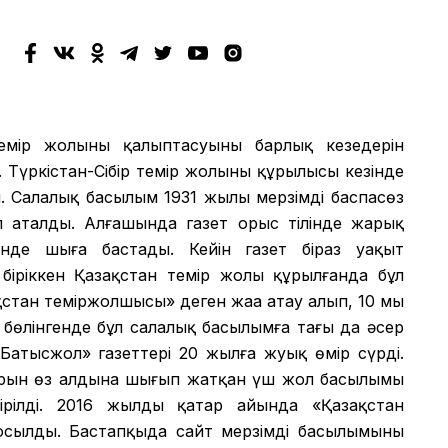
мір жолының қалыптасуының барлық кезеңдерін
 Түркістан-Сібір темір жолының құрылысы кезінде
 Салалық басылым 1931 жылы мерзімді баспасөз
еп аталды. Алғашында газет орыс тілінде жарық
лінде шыға бастады. Кейін газет біраз уақыт
іріккен Қазақстан темір жолы құрылғанда бұл
қстан теміржолшысы» деген жаңа атау алып, 10 мың
бөлінгенде бұл салалық басылымға тағы да әсер
«Батысжол» газеттері 20 жылға жуық өмір сүрді.
ұрын өз алдына шығып жатқан үш жол басылымы
ірілді. 2016 жылдың қаңтар айында «Қазақстан
қосылды. Бастапқыда сайт мерзімді басылымының