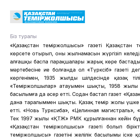
Біз туралы
«Қазақстан теміржолшысы» газеті Қазақстан те
көрсете отырып, оның жылнамасын жүргізіп келеді.
алғашқы баспа парақшалары жарық көре бастады.
мәртебесіне ие болғанда ол «Түрксіб» газеті д
көргенімен, 1935 жылдың шілдесінде қазақ ті
«Теміржолшылар» атауымен шықты, 1958 жылы б
басылымға да әсер етті. Содан бастап газет «Қаза
дана таралыммен шықты. Қазақ темір жолы үшке 
етті. «Новь Турксиба», «Целинная магистраль», 
Тек 1997 жылы «ҚТЖ» РМК құрылғаннан кейін б
«Қазақстан теміржолшысы» газеті болып бірікт
теміржолшысы» газетінің желілік басылымы іске 