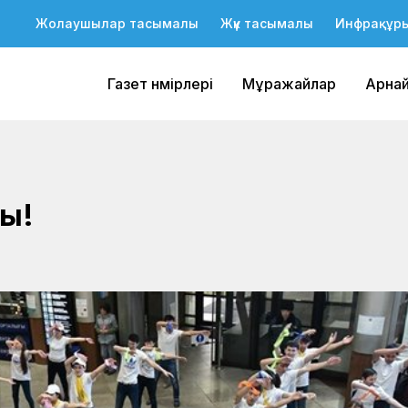
Жолаушылар тасымалы
Жүк тасымалы
Инфрақұр
Газет нөмірлері
Мұражайлар
Арна
ы!