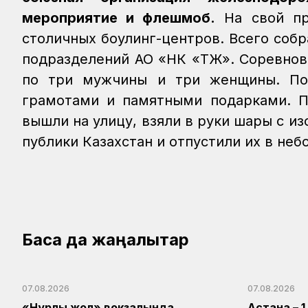
мероприятие и флешмоб.
На свой пр
столичных боулинг-центров. Всего собр
подразделений АО «НК «ҚТЖ». Соревнов
по три мужчины и три женщины. По
грамотами и памят­ными подарками. П
вышли на улицу, взяли в руки шары с 
публики Казахстан и отпустили их в небо
Басқа да жаңалықтар
07.08.2026
07.08.2026
«Нұрлы жол» вокзалында
Астана – 