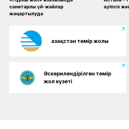
санитарлық үй-жайлар
қауіпсіз 
жаңартылуда
Қазақстан темір жолы
Әскерилендірілген темір
жол күзеті