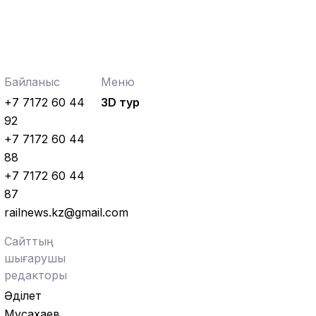
Аймақтар
07.08.2026
Күзет қызметінің қырандары
Қауіпсіздік
07.08.2026
Байланыс
Меню
Қауіпсіздік талаптарын сақтау –
міндет
+7 7172 60 44
3D тур
92
Аймақтар
07.08.2026
+7 7172 60 44
Алпыс жылдық абыройлы жол
88
+7 7172 60 44
Жаңалықтар
07.08.2026
Кәсіподақ белсенділері
87
марапатталды
railnews.kz@gmail.com
Сайттың
шығарушы
редакторы
Әділет
Мұсахаев