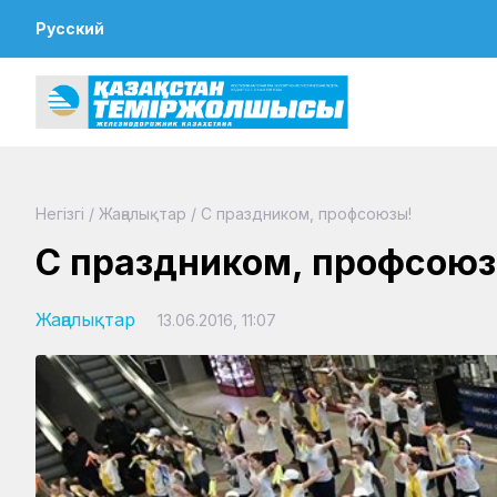
Русский
Негізгі
/
Жаңалықтар
/
С праздником, профсоюзы!
С праздником, профсоюз
Жаңалықтар
13.06.2016, 11:07