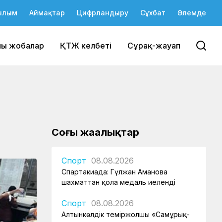
ылым
Аймақтар
Цифрландыру
Сұхбат
Әлемде
йы жобалар
ҚТЖ келбеті
Сұрақ-жауап
Соңғы жаңалықтар
Спорт
08.08.2026
Спартакиада: Гүлжан Аманова
шахматтан қола медаль иеленді
Спорт
08.08.2026
Алтынкөлдік теміржолшы «Самұрық-