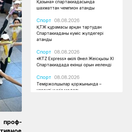
Қазына» спартакиадасында
шахматтан чемпион атанды
Спорт
08.08.2026
ҚТЖ құрамасы арқан тартудан
Спартакиаданың күміс жүлдегері
атанды
Спорт
08.08.2026
«KTZ Express» өкілі Әнел Жеңісқызы XI
Спартакиадада екінші орын иеленді
Спорт
08.08.2026
Теміржолшылар қоржынында –
кезекті күміс медаль
Спорт
08.08.2026
«Самұрық-Қазына» Спартакиадасы:
ҚТЖ аруы жүзуден күміс жүлде
 проф­
иеленді
тивное