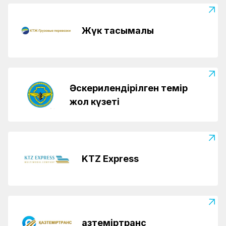
Жүк тасымалы
Әскерилендірілген темір
жол күзеті
KTZ Express
Қазтеміртранс