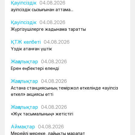
Қауіпсіздік
04.08.2026
Қауіпсіздік сызығынан аттама...
Қауіпсіздік
04.08.2026
Жүргізушілерге жадынама таратты
ҚТЖ келбеті
04.08.2026
Үздік атанған үштік
Жаңалықтар
04.08.2026
Ерен еңбектері еленді
Жаңалықтар
04.08.2026
Астана станциясының теміржол өткелінде «Қауіпсіз
өткел» акциясы өтті
Жаңалықтар
04.08.2026
«Жүк тасымалының» жетістігі
Аймақтар
04.08.2026
Мерейлі мереке, лайықты марапат