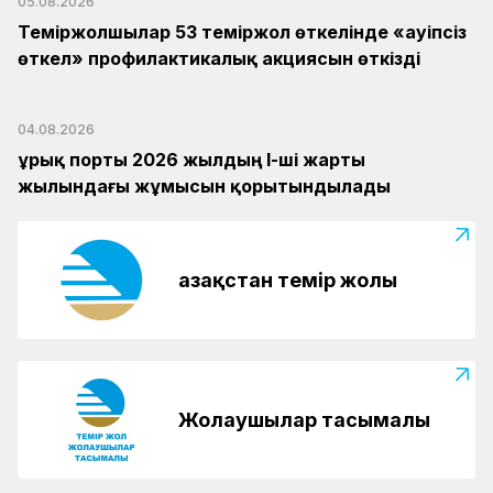
05.08.2026
Теміржолшылар 53 теміржол өткелінде «Қауіпсіз
өткел» профилактикалық акциясын өткізді
04.08.2026
Құрық порты 2026 жылдың І-ші жарты
жылындағы жұмысын қорытындылады
Қазақстан темір жолы
Жолаушылар тасымалы