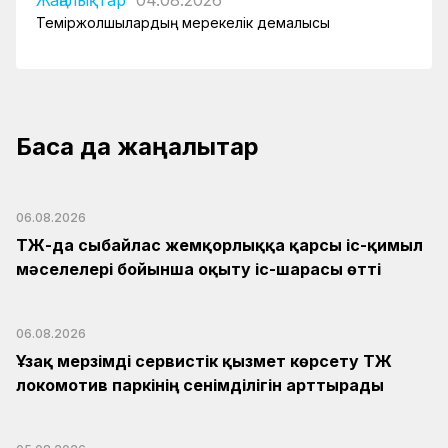
Жаңалықтар
04.08.2026
Теміржолшылардың мерекелік демалысы
Басқа да жаңалықтар
06.08.2026
ҚТЖ-да сыбайлас жемқорлыққа қарсы іс-қимыл
мәселелері бойынша оқыту іс-шарасы өтті
06.08.2026
Ұзақ мерзімді сервистік қызмет көрсету ҚТЖ
локомотив паркінің сенімділігін арттырады