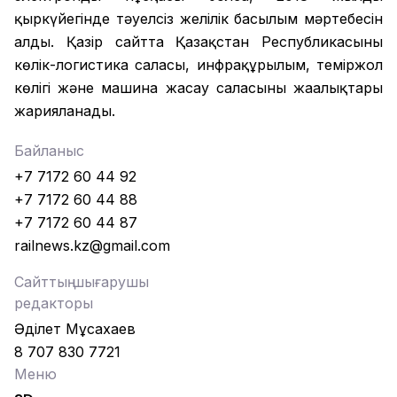
қыркүйегінде тәуелсіз желілік басылым мәртебесін
алды. Қазір сайтта Қазақстан Республикасының
көлік-логистика саласы, инфрақұрылым, теміржол
көлігі және машина жасау саласының жаңалықтары
жарияланады.
Байланыс
+7 7172 60 44 92
+7 7172 60 44 88
+7 7172 60 44 87
railnews.kz@gmail.com
Сайттың шығарушы
редакторы
Әділет Мұсахаев
8 707 830 7721
Меню