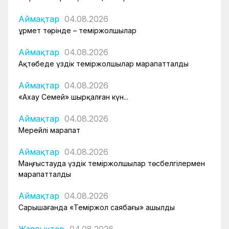
Аймақтар
04.08.2026
Құрмет төрінде – теміржолшылар
Аймақтар
04.08.2026
Ақтөбеде үздік теміржолшылар марапатталды
Аймақтар
04.08.2026
«Ахау Семей» шырқалған күн...
Аймақтар
04.08.2026
Мерейлі марапат
Аймақтар
04.08.2026
Маңғыстауда үздік теміржолшылар төсбелгілермен
марапатталды
Аймақтар
04.08.2026
Сарышағанда «Теміржол саябағы» ашылды