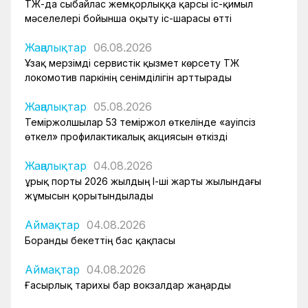
ҚТЖ-да сыбайлас жемқорлыққа қарсы іс-қимыл
мәселелері бойынша оқыту іс-шарасы өтті
Жаңалықтар
06.08.2026
Ұзақ мерзімді сервистік қызмет көрсету ҚТЖ
локомотив паркінің сенімділігін арттырады
Жаңалықтар
05.08.2026
Теміржолшылар 53 теміржол өткелінде «Қауіпсіз
өткел» профилактикалық акциясын өткізді
Жаңалықтар
04.08.2026
Құрық порты 2026 жылдың І-ші жарты жылындағы
жұмысын қорытындылады
Аймақтар
04.08.2026
Боранды бекеттің бас қақпасы
Аймақтар
04.08.2026
Ғасырлық тарихы бар вокзалдар жаңарды