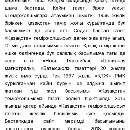
көргенімен, 1935 жылдың шілдесінде қазақ тілінде
шыға бастады. Кейін газет біраз уақыт
«Теміржолшылар» атауымен шықты, 1958 жылы
біріккен Қазақстан темір жолы құрылғанда бұл
басылымға да әсер етті. Содан бастап газет
«Қазақстан теміржолшысы» деген жаңа атау алып,
10 мың дана таралыммен шықты. Қазақ темір жолы
үшке бөлінгенде бұл салалық басылымға тағы да
әсер етті. «Новь Турксиба», «Целинная
магистраль», «Батысжол» газеттері 20 жылға
жуық өмір сүрді. Тек 1997 жылы «ҚТЖ» РМК
құрылғаннан кейін бұрын өз алдына шығып
жатқан үш жол басылымы «Қазақстан
теміржолшысы» газеті болып біріктірілді. 2016
жылдың қаңтар айында «Қазақстан теміржолшысы»
газетінің желілік басылымы іске қосылды.
Бастапқыда сайт мерзімді басылымының
электронды нұсқасы болса, 2018 жылдың