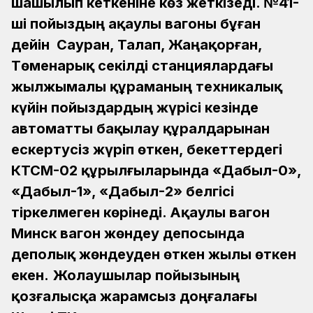
шашылып кеткеніне көз жеткізеді. №41-
ші пойыздың ақаулы вагоны бұған
дейін Сауран, Талап, Жаңақорған,
Төменарық секілді станциялардағы
жылжымалы құраманың техникалық
күйін пойыздардың жүрісі кезінде
автоматты бақылау құралдарынан
ескертусіз жүріп өткен, бекеттердегі
КТСМ-02 құрылғыларында «Дабыл-0»,
«Дабыл-1», «Дабыл-2» белгісі
тіркелмеген көрінеді. Ақаулы вагон
Минск вагон жөндеу депосында
деполық жөндеуден өткен жылы өткен
екен.
Жолаушылар пойызының
қозғалысқа жарамсыз доңғалағы