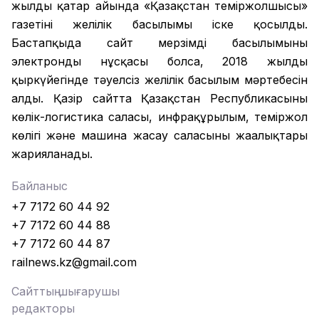
жылдың қаңтар айында «Қазақстан теміржолшысы»
газетінің желілік басылымы іске қосылды.
Бастапқыда сайт мерзімді басылымының
электронды нұсқасы болса, 2018 жылдың
қыркүйегінде тәуелсіз желілік басылым мәртебесін
алды. Қазір сайтта Қазақстан Республикасының
көлік-логистика саласы, инфрақұрылым, теміржол
көлігі және машина жасау саласының жаңалықтары
жарияланады.
Байланыс
+7 7172 60 44 92
+7 7172 60 44 88
+7 7172 60 44 87
railnews.kz@gmail.com
Сайттың шығарушы
редакторы