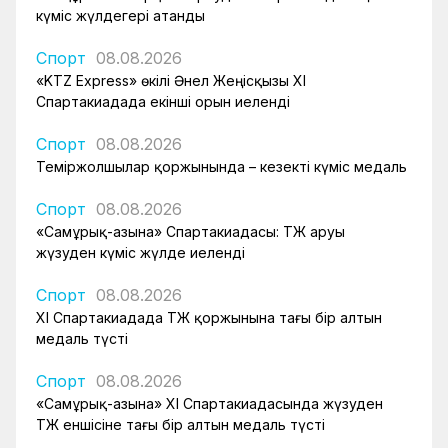
күміс жүлдегері атанды
Спорт
08.08.2026
«KTZ Express» өкілі Әнел Жеңісқызы XI
Спартакиадада екінші орын иеленді
Спорт
08.08.2026
Теміржолшылар қоржынында – кезекті күміс медаль
Спорт
08.08.2026
«Самұрық-Қазына» Спартакиадасы: ҚТЖ аруы
жүзуден күміс жүлде иеленді
Спорт
08.08.2026
XI Спартакиадада ҚТЖ қоржынына тағы бір алтын
медаль түсті
Спорт
08.08.2026
«Самұрық-Қазына» XI Спартакиадасында жүзуден
ҚТЖ еншісіне тағы бір алтын медаль түсті