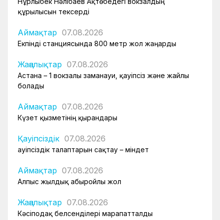
Нұрлыбек Нәлібаев Ақтөбедегі вокзалдың
құрылысын тексерді
Аймақтар
07.08.2026
Екпінді станциясында 800 метр жол жаңарды
Жаңалықтар
07.08.2026
Астана – 1 вокзалы заманауи, қауіпсіз және жайлы
болады
Аймақтар
07.08.2026
Күзет қызметінің қырандары
Қауіпсіздік
07.08.2026
Қауіпсіздік талаптарын сақтау – міндет
Аймақтар
07.08.2026
Алпыс жылдық абыройлы жол
Жаңалықтар
07.08.2026
Кәсіподақ белсенділері марапатталды