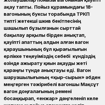
жолаушылар пойызы вагонынан қауіпті
ақау тапты.
Пойыз құрамындағы 18-
вагонының буксы торабында ТРКП
типті жетекші шкив бекітпесінің
шашылып бұзылғанын сырттай
бақылау арқылы бірден анықтап,
қауіпті апаттың алдын алған вагон
қараушынының бұл қырағылығын
ерлікке теңеуіміздің себебі күндіздің
өзінде ажырату қиын ақауды жеті
қараңғы түнде анықтауы еді.
Вагон
шаруашылығының «қыр-сырын» әбден
меңгерген тәжірибелі вагоншы Мақсұт
вагон доңғалағының ремені
босаңқырап, «енжар» дөңгеленіп келе