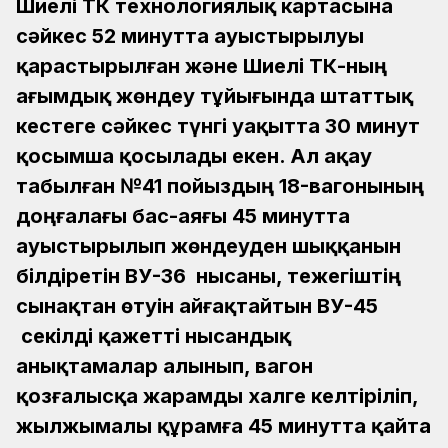
Шиелі ТҚКҚ технологиялық картасына
сәйкес 52 минутта ауыстырылуы
қарастырылған және Шиелі ТҚКҚ-ның
ағымдық жөндеу тұйығында штаттық
кестеге сәйкес түнгі уақытта 30 минут
қосымша қосылады екен. Ал ақау
табылған №41 пойыздың 18-вагонының
доңғалағы бас-аяғы 45 минутта
ауыстырылып жөндеуден шыққанын
білдіретін ВУ-36 нысаны, тежегіштің
сынақтан өтуін айғақтайтын ВУ-45
секілді қажетті нысандық
анықтамалар алынып, вагон
қозғалысқа жарамды халге келтіріліп,
жылжымалы құрамға 45 минутта қайта