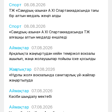
Спорт
08.08.2026
ҚТЖ «Самұрық-Қазына» АҚ XI Спартакиадасында тағы
бір алтын медаль жеңіп алды
Спорт
08.08.2026
«Самұрық-Қазына» АҚ XI Спартакиадасында ҚТЖ
алғашқы алтын медалді еншіледі
Аймақтар
07.08.2026
Арқалықта жаңғыртудан кейін теміржол вокзалы
ашылып, жаңа жолаушылар пойызы іске қосылды
Жаңалықтар
07.08.2026
«Нұрлы жол» вокзалында санитарлық үй-жайлар
жаңартылуда
Аймақтар
07.08.2026
Кәсіби шыңдалу мектебі
Аймақтар
07.08.2026