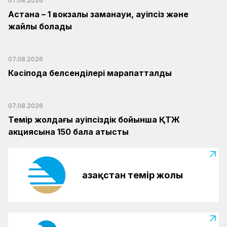
07.08.2026
Астана – 1 вокзалы заманауи, қауіпсіз және
жайлы болады
07.08.2026
Кәсіподақ белсенділері марапатталды
07.08.2026
Темір жолдағы қауіпсіздік бойынша ҚТЖ
акциясына 150 бала қатысты
Қазақстан темір жолы