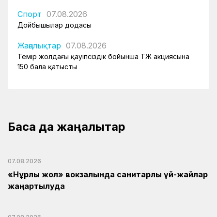
Спорт
07.08.2026
Дойбышылар додасы
Жаңалықтар
07.08.2026
Темір жолдағы қауіпсіздік бойынша ҚТЖ акциясына
150 бала қатысты
Басқа да жаңалықтар
07.08.2026
«Нұрлы жол» вокзалында санитарлық үй-жайлар
жаңартылуда