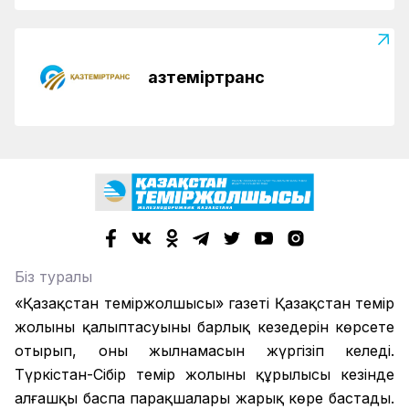
Қазтеміртранс
Біз туралы
«Қазақстан теміржолшысы» газеті Қазақстан темір
жолының қалыптасуының барлық кезеңдерін көрсете
отырып, оның жылнамасын жүргізіп келеді.
Түркістан-Сібір темір жолының құрылысы кезінде
алғашқы баспа парақшалары жарық көре бастады.