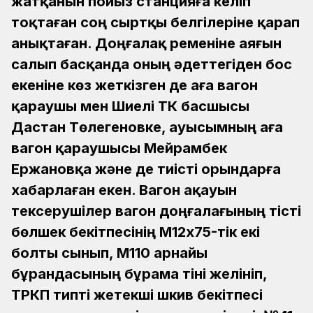
жатқанын пойыз станцияға келіп
тоқтаған соң сыртқы белгілеріне қарап
анықтаған. Доңғалақ ременіне аяғын
салып басқанда оның әдеттегіден бос
екеніне көз жеткізген де аға вагон
қараушы мен Шиелі ТҚКҚ басшысы
Дастан Төлегеновке, ауысымның аға
вагон қараушысы Мейрамбек
Ержановқа және де тиісті орындарға
хабарлаған екен. Вагон ақауын
тексерушілер вагон доңғалағының тісті
бөлшек бекітпесінің М12х75-тік екі
болты сынып, М110 арнайы
бұрандасының бұрама тіні желініп,
ТРКП типті жетекші шкив бекітпесі