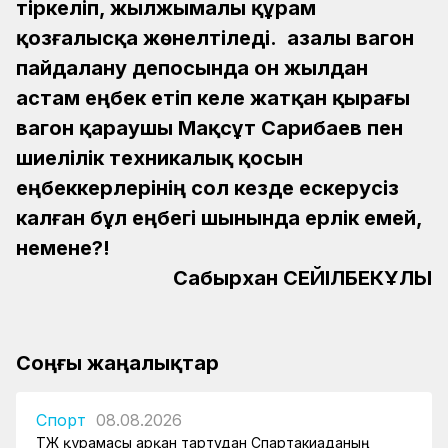
тіркеліп, жылжымалы құрам
қозғалысқа жөнелтіледі. Қазалы вагон
пайдалану депосында он жылдан
астам еңбек етіп келе жатқан қырағы
вагон қараушы Мақсұт Сарибаев пен
шиелілік техникалық қосын
еңбеккерлерінің сол кезде ескерусіз
калған бұл еңбегі шынында ерлік емей,
немене?!
Сабырхан СЕЙІЛБЕКҰЛЫ
Соңғы жаңалықтар
Спорт
08.08.2026
ҚТЖ құрамасы арқан тартудан Спартакиаданың