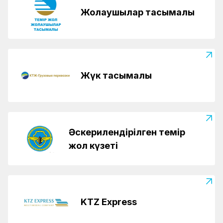
Жолаушылар тасымалы
Жүк тасымалы
Әскерилендірілген темір
жол күзеті
KTZ Express