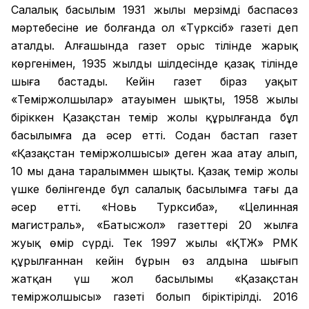
Салалық басылым 1931 жылы мерзімді баспасөз
мәртебесіне ие болғанда ол «Түрксіб» газеті деп
аталды. Алғашында газет орыс тілінде жарық
көргенімен, 1935 жылдың шілдесінде қазақ тілінде
шыға бастады. Кейін газет біраз уақыт
«Теміржолшылар» атауымен шықты, 1958 жылы
біріккен Қазақстан темір жолы құрылғанда бұл
басылымға да әсер етті. Содан бастап газет
«Қазақстан теміржолшысы» деген жаңа атау алып,
10 мың дана таралыммен шықты. Қазақ темір жолы
үшке бөлінгенде бұл салалық басылымға тағы да
әсер етті. «Новь Турксиба», «Целинная
магистраль», «Батысжол» газеттері 20 жылға
жуық өмір сүрді. Тек 1997 жылы «ҚТЖ» РМК
құрылғаннан кейін бұрын өз алдына шығып
жатқан үш жол басылымы «Қазақстан
теміржолшысы» газеті болып біріктірілді. 2016