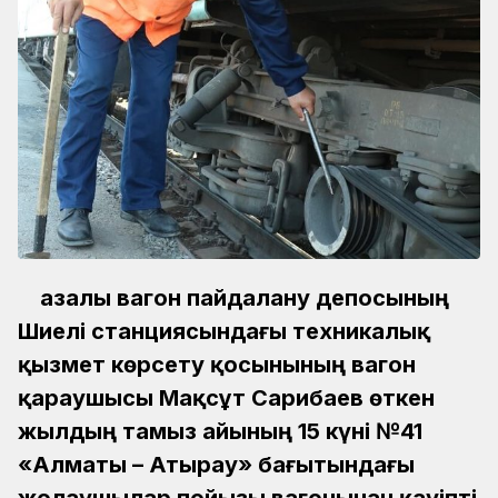
Қазалы вагон пайдалану депосының
Шиелі станциясындағы техникалық
қызмет көрсету қосынының вагон
қараушысы Мақсұт Сарибаев өткен
жылдың тамыз айының 15 күні №41
«Алматы
–
Атырау» бағытындағы