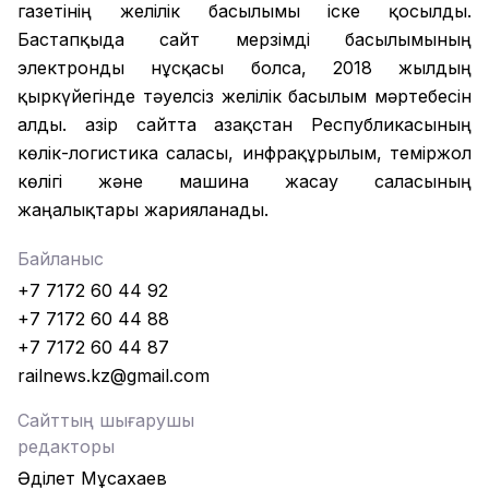
газетінің желілік басылымы іске қосылды.
Бастапқыда сайт мерзімді басылымының
электронды нұсқасы болса, 2018 жылдың
қыркүйегінде тәуелсіз желілік басылым мәртебесін
алды. Қазір сайтта Қазақстан Республикасының
көлік-логистика саласы, инфрақұрылым, теміржол
көлігі және машина жасау саласының
жаңалықтары жарияланады.
Байланыс
+7 7172 60 44 92
+7 7172 60 44 88
+7 7172 60 44 87
railnews.kz@gmail.com
Сайттың шығарушы
редакторы
Әділет Мұсахаев