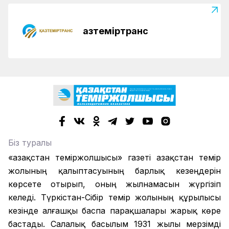
Қазтеміртранс
Біз туралы
«Қазақстан теміржолшысы» газеті Қазақстан темір
жолының қалыптасуының барлық кезеңдерін
көрсете отырып, оның жылнамасын жүргізіп
келеді. Түркістан-Сібір темір жолының құрылысы
кезінде алғашқы баспа парақшалары жарық көре
бастады. Салалық басылым 1931 жылы мерзімді