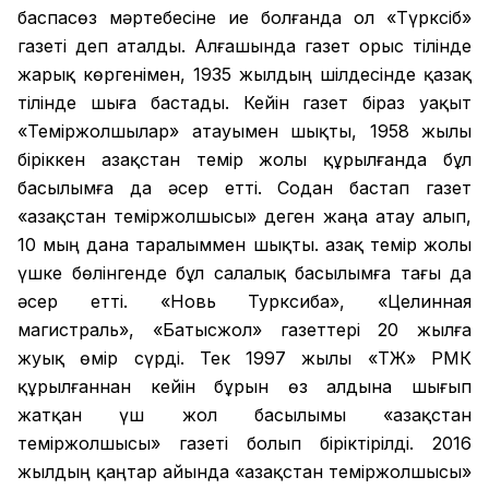
баспасөз мәртебесіне ие болғанда ол «Түрксіб»
газеті деп аталды. Алғашында газет орыс тілінде
жарық көргенімен, 1935 жылдың шілдесінде қазақ
тілінде шыға бастады. Кейін газет біраз уақыт
«Теміржолшылар» атауымен шықты, 1958 жылы
біріккен Қазақстан темір жолы құрылғанда бұл
басылымға да әсер етті. Содан бастап газет
«Қазақстан теміржолшысы» деген жаңа атау алып,
10 мың дана таралыммен шықты. Қазақ темір жолы
үшке бөлінгенде бұл салалық басылымға тағы да
әсер етті. «Новь Турксиба», «Целинная
магистраль», «Батысжол» газеттері 20 жылға
жуық өмір сүрді. Тек 1997 жылы «ҚТЖ» РМК
құрылғаннан кейін бұрын өз алдына шығып
жатқан үш жол басылымы «Қазақстан
теміржолшысы» газеті болып біріктірілді. 2016
жылдың қаңтар айында «Қазақстан теміржолшысы»