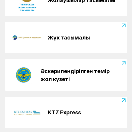
Жолаушылар тасымалы
Жүк тасымалы
Әскерилендірілген темір
жол күзеті
KTZ Express