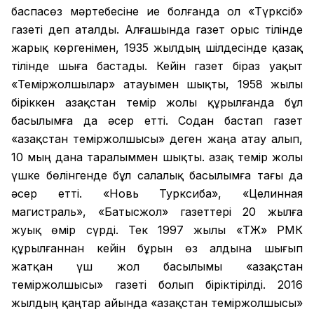
баспасөз мәртебесіне ие болғанда ол «Түрксіб»
газеті деп аталды. Алғашында газет орыс тілінде
жарық көргенімен, 1935 жылдың шілдесінде қазақ
тілінде шыға бастады. Кейін газет біраз уақыт
«Теміржолшылар» атауымен шықты, 1958 жылы
біріккен Қазақстан темір жолы құрылғанда бұл
басылымға да әсер етті. Содан бастап газет
«Қазақстан теміржолшысы» деген жаңа атау алып,
10 мың дана таралыммен шықты. Қазақ темір жолы
үшке бөлінгенде бұл салалық басылымға тағы да
әсер етті. «Новь Турксиба», «Целинная
магистраль», «Батысжол» газеттері 20 жылға
жуық өмір сүрді. Тек 1997 жылы «ҚТЖ» РМК
құрылғаннан кейін бұрын өз алдына шығып
жатқан үш жол басылымы «Қазақстан
теміржолшысы» газеті болып біріктірілді. 2016
жылдың қаңтар айында «Қазақстан теміржолшысы»