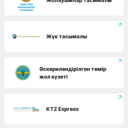
Жолаушылар тасымалы
Жүк тасымалы
Әскерилендірілген темір
жол күзеті
KTZ Express