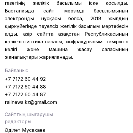
газетінің желілік басылымы іске қосылды.
Бастапқыда сайт мерзімді басылымының
электронды нұсқасы болса, 2018 жылдың
қыркүйегінде тәуелсіз желілік басылым мәртебесін
алды. Қазір сайтта Қазақстан Республикасының
көлік-логистика саласы, инфрақұрылым, теміржол
көлігі және машина жасау саласының
жаңалықтары жарияланады.
Байланыс
+7 7172 60 44 92
+7 7172 60 44 88
+7 7172 60 44 87
railnews.kz@gmail.com
Сайттың шығарушы
редакторы
Әділет Мұсахаев