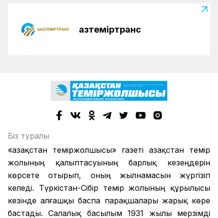
Қазтеміртранс
Біз туралы
«Қазақстан теміржолшысы» газеті Қазақстан темір
жолының қалыптасуының барлық кезеңдерін
көрсете отырып, оның жылнамасын жүргізіп
келеді. Түркістан-Сібір темір жолының құрылысы
кезінде алғашқы баспа парақшалары жарық көре
бастады. Салалық басылым 1931 жылы мерзімді